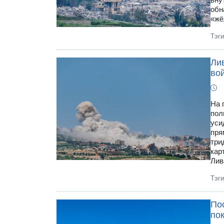
обн
«жё
Тэг
Лив
во
На 
пол
уси
пря
три
кар
Лив
Тэг
По
пок