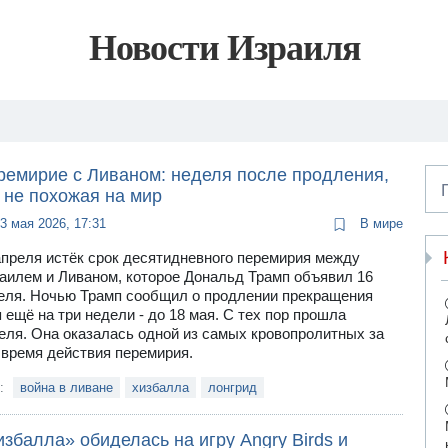
Новости Израиля
ремирие с Ливаном: неделя после продления,
 не похожая на мир
3 мая 2026, 17:31
В мире
апреля истёк срок десятидневного перемирия между
аилем и Ливаном, которое Дональд Трамп объявил 16
еля. Ночью Трамп сообщил о продлении прекращения
я ещё на три недели - до 18 мая. С тех пор прошла
еля. Она оказалась одной из самых кровопролитных за
 время действия перемирия.
и:
война в ливане
хизбалла
лонгрид
збалла» обиделась на игру Angry Birds и