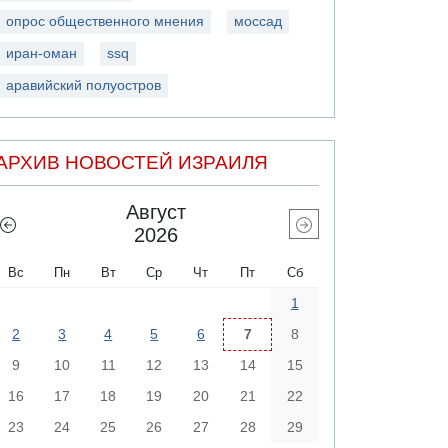
опрос общественного мнения
моссад
иран-оман
ssq
аравийский полуостров
АРХИВ НОВОСТЕЙ ИЗРАИЛЯ
Август
2026
Вс
Пн
Вт
Ср
Чт
Пт
Сб
1
2
3
4
5
6
7
8
9
10
11
12
13
14
15
16
17
18
19
20
21
22
23
24
25
26
27
28
29