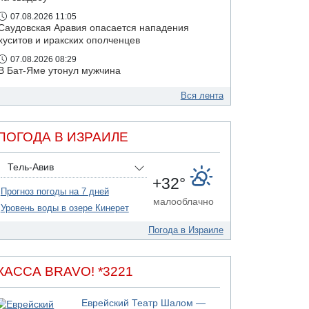
07.08.2026 11:05
Саудовская Аравия опасается нападения
хуситов и иракских ополченцев
07.08.2026 08:29
В Бат-Яме утонул мужчина
07.08.2026 08:29
Вся лента
Стрельба в школе Таиланда
07.08.2026 06:47
Недалеко от Бейт-Шемеша погиб
ПОГОДА В ИЗРАИЛЕ
велосипедист
07.08.2026 06:24
Тель-Авив
Саудовская Аравия сообщает о нападении
+32°
хуситов
Прогноз погоды на 7 дней
малооблачно
06.08.2026 13:43
Уровень воды в озере Кинерет
И еще иранские агенты
Погода в Израиле
06.08.2026 13:13
Арестованы двое подозреваемых в стрельбе
по электрической компании
КАССА BRAVO! *3221
06.08.2026 13:07
Возле Кирьят-Арбы пожар на местности
Еврейский Театр Шалом —