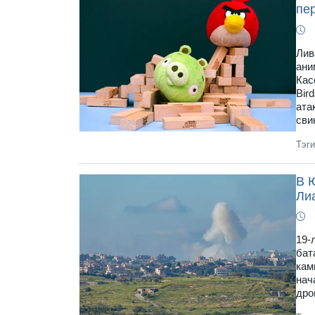
пе
Лив
ани
Кас
Bir
ата
сви
Тэг
В 
Ли
19-
бат
кам
нач
дро