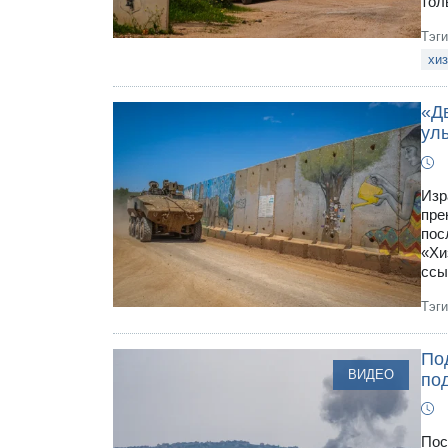
тол
Тэг
хи
«Дв
ул
Изр
пре
пос
«Хи
ссы
Тэг
По
ВИДЕО
по
Пос