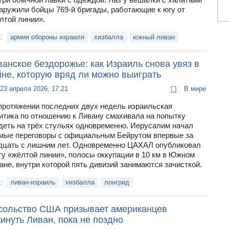
аружили бойцы 769-й бригады, работающие к югу от
лтой линии».
и:
армия обороны израиля
хизбалла
южный ливан
анское бездорожье: как Израиль снова увяз в
йне, которую вряд ли можно выиграть
23 апреля 2026, 17:21
В мире
протяжении последних двух недель израильская
итика по отношению к Ливану смахивала на попытку
деть на трёх стульях одновременно. Иерусалим начал
мые переговоры с официальным Бейрутом впервые за
дцать с лишним лет. Одновременно ЦАХАЛ опубликовал
ту «жёлтой линии», полосы оккупации в 10 км в Южном
ане, внутри которой пять дивизий занимаются зачисткой.
и:
ливан-израиль
хизбалла
лонгрид
сольство США призывает американцев
инуть Ливан, пока не поздно