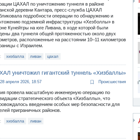
рации ЦАХАЛ по уничтожению туннеля в районе
анской деревни Кантара, пресс-служба ЦАХАЛ
бликовала подробности операции по обнаружению и
чтожению подземной инфраструктуры «Хезболлы» в
оне Кунейтры на юге Ливана, в ходе которой были
дены два туннеля общей протяженностью около двух
ометров, расположенные на расстоянии 10–11 километров
границы с Израилем.
и:
хизбалла
ливан
цахал
ХАЛ уничтожил гигантский туннель «Хизбаллы»
28 апреля 2026, 18:57
Происшествия
ия провела масштабную инженерную операцию по
видации стратегического объекта «Хизбаллы», что
ровождалось введением особых мер безопасности для
елей приграничных районов.
и:
хизбалла
ливан