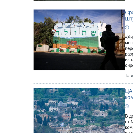
Ср
Шт
«Хи
мош
пер
раз
изр
сир
Тэг
ЦА
ко
В д
от 
ком
вну