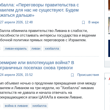
збалла: «Переговоры правительства с
раилем для нас не существуют. Будем
ажаться дальше»
27 апреля 2026, 12:48
В мире
балла обвинила правительство Ливана в слабости,
пособности отстаивать интересы государства и ведении
бочной политики прямых переговоров с Израилем.
и:
ливан-израиль
ливан
хизбалла
ремирие или вялотекущая война? В
играничных поселках снова тревоги
24 апреля 2026, 15:52
Происшествия
мп объявил ночью о продлении прекращения огня между
аилем и Ливаном на три недели, но "Хизбалла" никаких
зательств не давала и начала отвечать на
рекращающиеся атаки ЦАХАЛа в южном Ливане.
и:
война в ливане
хизбалла