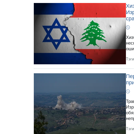
Хи
Из
ср
Хиз
нес
оши
Тэг
Пе
пр
Тра
Изр
обя
неп
Тэг