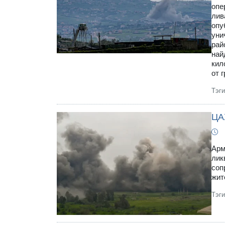
опе
лив
опу
уни
рай
най
кил
от 
Тэг
ЦА
Арм
лик
соп
жит
Тэг