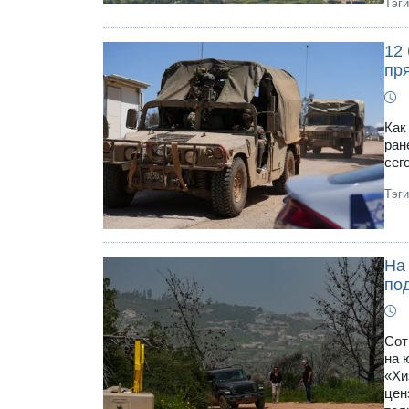
Тэг
12 
пр
Как
ран
сег
Тэг
На
по
Сот
на 
«Хи
цен