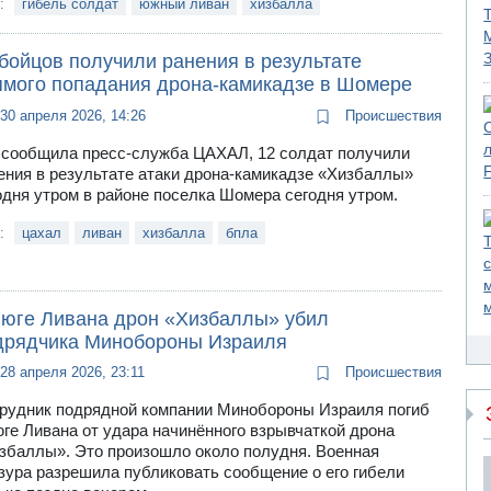
и:
гибель солдат
южный ливан
хизбалла
бойцов получили ранения в результате
ямого попадания дрона-камикадзе в Шомере
30 апреля 2026, 14:26
Происшествия
 сообщила пресс-служба ЦАХАЛ, 12 солдат получили
ения в результате атаки дрона-камикадзе «Хизбаллы»
одня утром в районе поселка Шомера сегодня утром.
и:
цахал
ливан
хизбалла
бпла
 юге Ливана дрон «Хизбаллы» убил
дрядчика Минобороны Израиля
28 апреля 2026, 23:11
Происшествия
рудник подрядной компании Минобороны Израиля погиб
юге Ливана от удара начинённого взрывчаткой дрона
збаллы». Это произошло около полудня. Военная
зура разрешила публиковать сообщение о его гибели