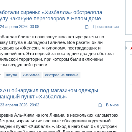
аботали сирены: «Хизбалла» обстреляла
улу накануне переговоров в Белом доме
24 апреля 2026, 00:08
Происшествия
збалла» ближе к ночи запустила четыре ракеты по
аву Штула в Западной Галилее. Все ракеты были
ехвачены «Железным куполом», пострадавших и
рушений нет. Это первый за последние два дня обстрел
аильской территории, при котором были включены
ены воздушной тревоги.
и:
штула
хизбалла
обстрел из ливана
ХАЛ обнаружил под магазином одежды
мандный пункт «Хизбаллы»
23 апреля 2026, 20:02
В мире
еревне Аль-Хиям на юге Ливана, в нескольких километрах
Метулы, израильские военные обнаружили подземный
андный пункт «Хизбаллы». Вход в него был был устроен
три обычной лавки с одеждой. Лаз у вешалки с халатами