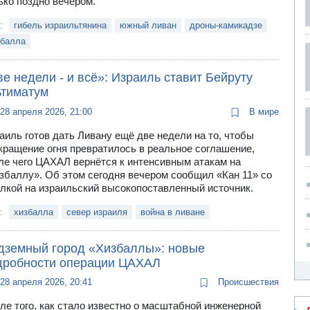
ько поздно вечером.
и:
гибель израильтянина
южный ливан
дроны-камикадзе
збалла
е недели - и всё»: Израиль ставит Бейруту
ьтиматум
28 апреля 2026, 21:00
В мире
аиль готов дать Ливану ещё две недели на то, чтобы
кращение огня превратилось в реальное соглашение,
ле чего ЦАХАЛ вернётся к интенсивным атакам на
збаллу». Об этом сегодня вечером сообщил «Кан 11» со
лкой на израильский высокопоставленный источник.
и:
хизбалла
север израиля
война в ливане
дземный город «Хизбаллы»: новые
дробности операции ЦАХАЛ
28 апреля 2026, 20:41
Происшествия
ле того, как стало известно о масштабной инженерной