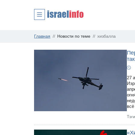
Главная
Новости по теме
хизбалла
Пе
так
27 
Изр
апр
огн
нед
всё
Тэг
«Хи