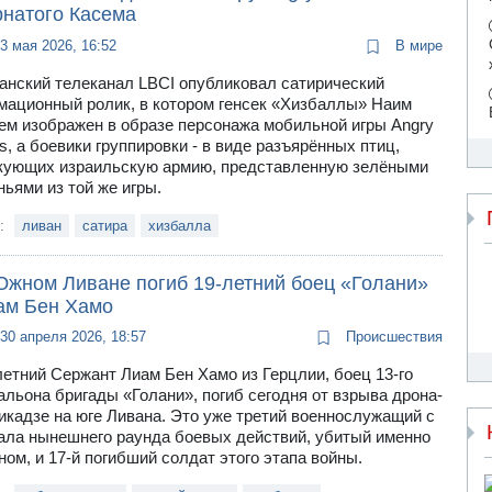
рнатого Касема
3 мая 2026, 16:52
В мире
анский телеканал LBCI опубликовал сатирический
мационный ролик, в котором генсек «Хизбаллы» Наим
ем изображен в образе персонажа мобильной игры Angry
ds, а боевики группировки - в виде разъярённых птиц,
кующих израильскую армию, представленную зелёными
ньями из той же игры.
и:
ливан
сатира
хизбалла
Южном Ливане погиб 19-летний боец «Голани»
ам Бен Хамо
30 апреля 2026, 18:57
Происшествия
летний Сержант Лиам Бен Хамо из Герцлии, боец 13-го
альона бригады «Голани», погиб сегодня от взрыва дрона-
икадзе на юге Ливана. Это уже третий военнослужащий с
ала нынешнего раунда боевых действий, убитый именно
ном, и 17-й погибший солдат этого этапа войны.