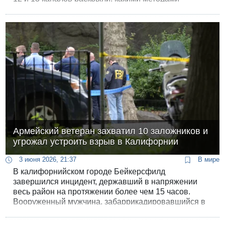
коалиция добивалась нужного результата во втором
туре.
Армейский ветеран захватил 10 заложников и
угрожал устроить взрыв в Калифорнии
3 июня 2026, 21:37
В мире
В калифорнийском городе Бейкерсфилд
завершился инцидент, державший в напряжении
весь район на протяжении более чем 15 часов.
Вооруженный мужчина, забаррикадировавшийся в
офисном центре, удерживал десять заложников,
заявляя о наличии у него взрывных устройств.