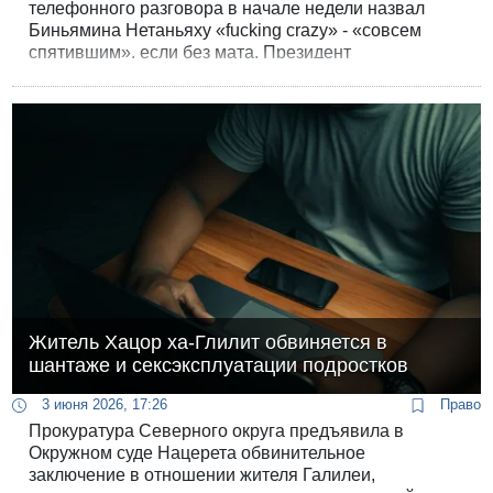
телефонного разговора в начале недели назвал
Биньямина Нетаньяху «fucking crazy» - «совсем
спятившим», если без мата. Президент
США признал это в часовом интервью подкасту
«Pod Force One», вышедшем сегодня.
Житель Хацор ха-Глилит обвиняется в
шантаже и сексэксплуатации подростков
3 июня 2026, 17:26
Право
Прокуратура Северного округа предъявила в
Окружном суде Нацерета обвинительное
заключение в отношении жителя Галилеи,