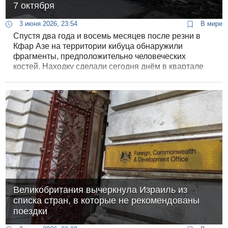
7 октября
3 июня 2026, 23:54
В мире
Спустя два года и восемь месяцев после резни в
Кфар Азе на территории кибуца обнаружили
фрагменты, предположительно человеческих
костей. Находку сделали сегодня днём в квартале
«Дор Цаир», том самом молодёжном районе,
который 7 октября 2023 года пострадал сильнее
всего.
Великобритания вычеркнула Израиль из
списка стран, в которые не рекомендованы
поездки