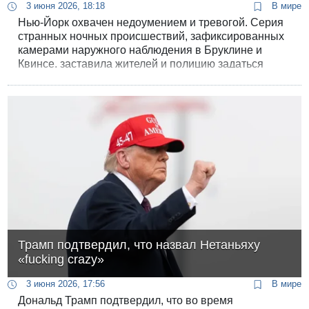
3 июня 2026, 18:18
В мире
Нью-Йорк охвачен недоумением и тревогой. Серия
странных ночных происшествий, зафиксированных
камерами наружного наблюдения в Бруклине и
Квинсе, заставила жителей и полицию задаться
вопросом: что происходит в разветвленной
подземной системе мегаполиса? Десятки
неизвестных людей посреди ночи вскрывают
тяжелые чугунные люки, исчезают в них часами, а
затем выбираются наружу, переодеваются и
скрываются на автомобилях.
Трамп подтвердил, что назвал Нетаньяху
«fucking crazy»
3 июня 2026, 17:56
В мире
Дональд Трамп подтвердил, что во время