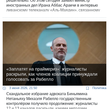
решительно. Об этом сегодня заявил министр
иностранных дел Ирана Аббас Аракчи в интервью
ливанскому телеканалу «Аль-Маядин», связанному
с «Хизбаллой». В том же интервью Аракчи сообщил,
что Иран и США изучают переданные друг другу
черновики соглашения.
«Заплатят на праймериз»: журналисты
раскрыли, как членов коалиции принуждали
голосовать за Рабелло
3 июня 2026, 21:50
Политика
Скандальное избрание адвоката Биньямина
Нетаньяху Михаэля Рабелло государственным
контролёром получило продолжение: журналисты
12 и 13 каналов раскрыли, какими методами