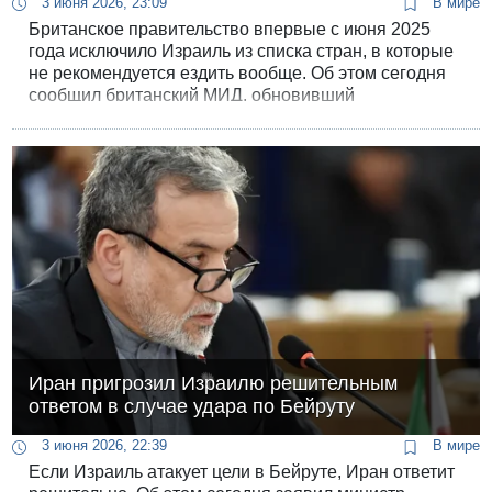
3 июня 2026, 23:09
В мире
Британское правительство впервые с июня 2025
года исключило Израиль из списка стран, в которые
не рекомендуется ездить вообще. Об этом сегодня
сообщил британский МИД, обновивший
рекомендации для путешественников на
официальном правительственном портале.
Иран пригрозил Израилю решительным
ответом в случае удара по Бейруту
3 июня 2026, 22:39
В мире
Если Израиль атакует цели в Бейруте, Иран ответит