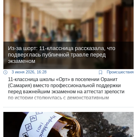
Из-за шорт: 11-классница рассказала, что
подверглась публичной травле перед
экзаменом
3 июня 2026, 16:28
Происшествия
11-классница школы «Орт» в поселении Оранит
(Самария) вместо профессиональной поддержки
перед важнейшим экзаменом на аттестат зрелости
по истории столкнулась с демонстративным
публичным унижением, гендерной дискриминацией
и силовыми методами. Причиной стала обычная
деталь гардероба - шорты, которые, по мнению
учительницы, оказались «слишком короткими».