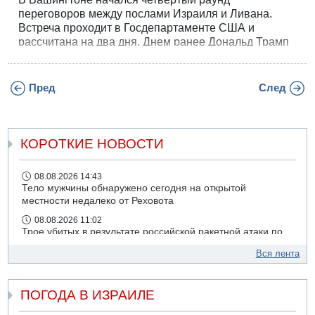
переговоров между послами Израиля и Ливана.
Встреча проходит в Госдепартаменте США и
рассчитана на два дня. Днем ранее Дональд Трамп
объявил, что получил от Иерусалима и «Хизбаллы»
обещания удерживаться от боев, но обе стороны
продолжают обмениваться ударами.
Пред
След
КОРОТКИЕ НОВОСТИ
08.08.2026 14:43
Тело мужчины обнаружено сегодня на открытой
местности недалеко от Реховота
08.08.2026 11:02
Трое убитых в результате российской ракетной атаки по
Киеву
Вся лента
07.08.2026 20:43
Поножовщина в Тайбе: 3 мужчин серьезно ранены
ПОГОДА В ИЗРАИЛЕ
07.08.2026 20:41
Ynet: "Хизбалла" запустила БПЛА со взрывчаткой по