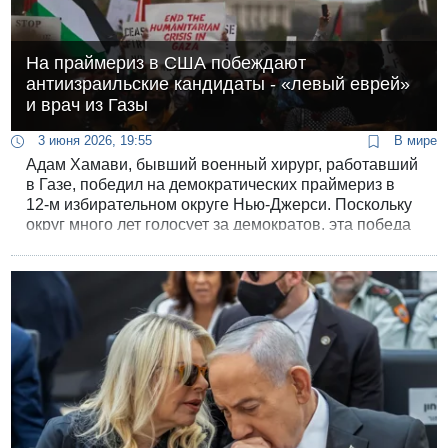
На праймериз в США побеждают
антиизраильские кандидаты - «левый еврей»
и врач из Газы
3 июня 2026, 19:55
В мире
Адам Хамави, бывший военный хирург, работавший
в Газе, победил на демократических праймериз в
12-м избирательном округе Нью-Джерси. Поскольку
округ много лет голосует за демократов, эта победа
фактически открывает Хамави дорогу в Конгресс: на
ноябрьских выборах ему предстоит лишь
формальная борьба с республиканцем Греггом
Меле.