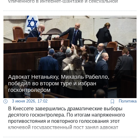
уличенного в интернет-шантаже и сексуальной
эксплуатации несовершеннолетних. Нетанелю
Ворти из Хацор ха-Глилит инкриминируется
обширный список правонарушений: от развратных
деяний и вымогательства до снабжения подростков
наркотиками и хранения огромного массива детской
порнографии.
Адвокат Нетаньяху, Михаэль Рабелло,
победил во втором туре и избран
госконтролером
3 июня 2026, 17:02
Политика
В Кнессете завершились драматические выборы
десятого госконтролера. По итогам напряженного
противостояния и повторного голосования этот
ключевой государственный пост занял адвокат
Михаэль Рабелло, личный адвокат премьер-
министра Биньямина Нетаньяху. Его избранию