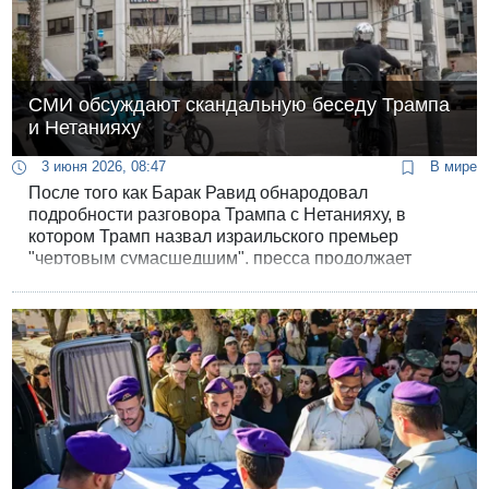
СМИ обсуждают скандальную беседу Трампа
и Нетанияху
3 июня 2026, 08:47
В мире
После того как Барак Равид обнародовал
подробности разговора Трампа с Нетанияху, в
котором Трамп назвал израильского премьер
"чертовым сумасшедшим", пресса продолжает
вытаскивать на свет новые обстоятельства беседы.