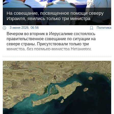
На совещание, посвященное помощи северу
Израиля, явились только три министра
3 июня 2026, 06:56
Политика
Вечером во вторник в Иерусалиме состоялось
правительственное совещание по ситуации на
севере страны. Присутствовали только три
министра, без премьер-министра Нетанияху,
который присоединился к ним только после критики.
Как стало известно 12 каналу, большинство
министров от партии «Ликуд» присутствовали на
церемонии бар-мицвы.