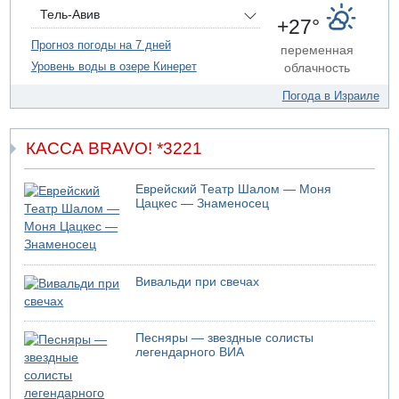
силам ЦАХАЛ
Тель-Авив
+27°
07.08.2026 19:16
ДТП в Ашдоде: тяжело ранены двое маленьких детей
Прогноз погоды на 7 дней
переменная
Уровень воды в озере Кинерет
облачность
07.08.2026 19:14
Скончался водитель, врезавшийся в стену в
Погода в Израиле
Иерусалиме
КАССА BRAVO! *3221
Еврейский Театр Шалом — Моня
Цацкес — Знаменосец
Вивальди при свечах
Песняры — звездные солисты
легендарного ВИА