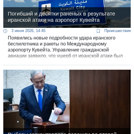
Погибший и десятки раненых в результате
иранской атаки на аэропорт Кувейта
3 июня 2026, 14:45
Происшествия
Появились новые подробности удара иранского
беспилотника и ракеты по Международному
аэропорту Кувейта. Управление гражданской
авиации заявило, что ущерб от иранской атаки был
нанесен Терминалу 1, который используется
международными авиакомпаниями.