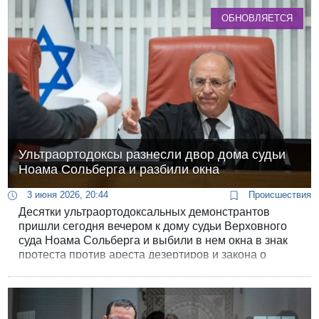
Кризис разрешился после того, как штурмовая
ОБНОВЛЯЕТСЯ
группа ФБР ликвидировала нападавшего. К
счастью, никто из удерживаемых гражданских лиц
не пострадал.
Ультраортодоксы разнесли двор дома судьи
Ноама Сольберга и разбили окна
3 июня 2026, 20:44
Происшествия
Десятки ультраортодоксальных демонстрантов
пришли сегодня вечером к дому судьи Верховного
суда Ноама Сольберга и выбили в нем окна в знак
протеста против ареста дезертиров и закона о
призыве.