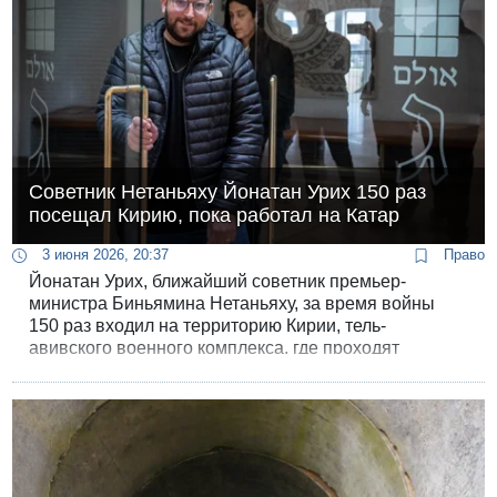
Советник Нетаньяху Йонатан Урих 150 раз
посещал Кирию, пока работал на Катар
3 июня 2026, 20:37
Право
Йонатан Урих, ближайший советник премьер-
министра Биньямина Нетаньяху, за время войны
150 раз входил на территорию Кирии, тель-
авивского военного комплекса, где проходят
закрытые совещания по вопросам безопасности
страны.