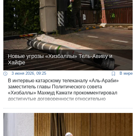
Новые угрозы «Хизбаллы» Тель-Авиву и
Хайфе
3 июня 2026, 09:25
В мире
В интервью катарскому телеканалу «Аль-Араби»
заместитель главы Политического совета
«Хизбаллы» Махмуд Камати прокомментировал
достигнутые договоренности относительно
предотвращения нападения на Дахию.
«Приравнивание Дахийи к поселениям на севере ни
в кое