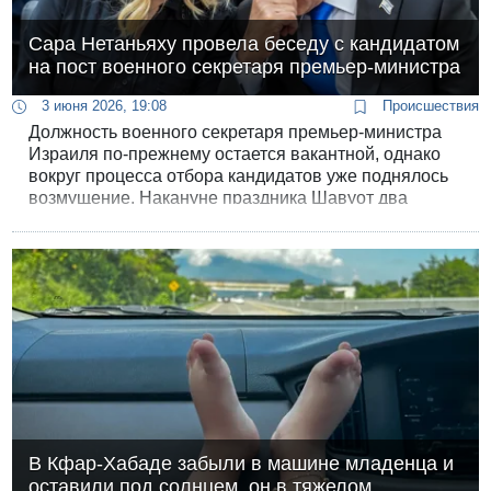
Сара Нетаньяху провела беседу с кандидатом
на пост военного секретаря премьер-министра
3 июня 2026, 19:08
Происшествия
Должность военного секретаря премьер-министра
Израиля по-прежнему остается вакантной, однако
вокруг процесса отбора кандидатов уже поднялось
возмущение. Накануне праздника Шавуот два
главных претендента прибыли на финальные
собеседования, во время которых супруга главы
правительства, Сара Нетаньяху, провела беседу с
одним из офицеров. Произошедшее вновь подняло
волну обвинений в ее излишнем влиянии на
кадровые назначения.
В Кфар-Хабаде забыли в машине младенца и
оставили под солнцем, он в тяжелом