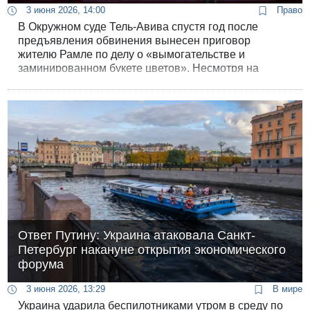
3 июня 2026, 14:00
Право
В Окружном суде Тель-Авива спустя год после
предъявления обвинения вынесен приговор
жителю Рамле по делу о «вымогательстве и
заминированном букете цветов». Несмотря на
серьезность первоначальных обвинений, бреши в
доказательной базе вынудили прокуратуру пойти на
судебную сделку.
Ответ Путину: Украина атаковала Санкт-
Петербург накануне открытия экономического
форума
3 июня 2026, 13:29
В мире
Украина ударила беспилотниками утром в среду по