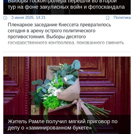
Выборы госконтролера перешли во второй
тур на фоне закулисных войн и фотоскандала
3 июня 2026, 14:21
Политика
Пленарное заседание Кнессета превратилось
сегодня в арену острого политического
противостояния. Выборы десятого
государственного контролера, призванного сменить
на этом посту Матаньяху Энгельмана по истечении
его установленного законом семилетнего срока, не
завершились в первом туре. Ни один из кандидатов
не сумел набрать необходимый минимум в 61 голос,
что автоматически перевело процедуру в режим
напряженного второго раунда.
Житель Рамле получил мягкий приговор по
делу о «заминированном букете»