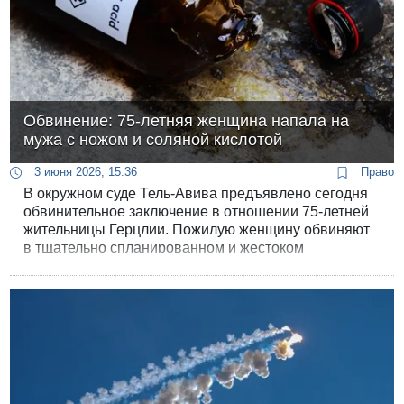
Обвинение: 75-летняя женщина напала на
мужа с ножом и соляной кислотой
3 июня 2026, 15:36
Право
В окружном суде Тель-Авива предъявлено сегодня
обвинительное заключение в отношении 75-летней
жительницы Герцлии. Пожилую женщину обвиняют
в тщательно спланированном и жестоком
покушении на своего супруга, с которым она
проживала раздельно. Обвиняемая устроила засаду,
вооружившись холодным оружием и опасным
химикатом, который в итоге выплеснула мужчине в
лицо.