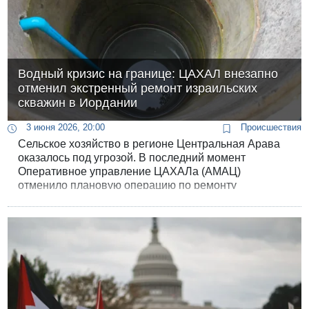
Водный кризис на границе: ЦАХАЛ внезапно
отменил экстренный ремонт израильских
скважин в Иордании
3 июня 2026, 20:00
Происшествия
Сельское хозяйство в регионе Центральная Арава
оказалось под угрозой. В последний момент
Оперативное управление ЦАХАЛа (АМАЦ)
отменило плановую операцию по ремонту
критически важных водозаборных скважин,
расположенных на иорданской территории, но
принадлежащих Израилю. Это решение вызвало
жесткую критику и возмущение со стороны местных
властей и фермеров, которые назвали действия
военных «ударом в спину» приграничным
поселениям.