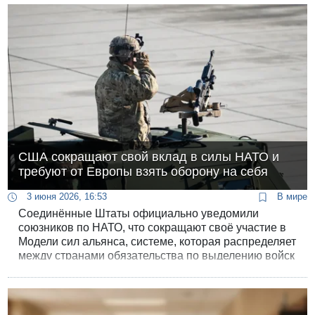
предшествовал скандал: заседание парламента
пришлось прерывать, а процедуру запускать заново
из-за того, что депутатов от правящей коалиции
обязали фотографировать свои бюллетени.
США сокращают свой вклад в силы НАТО и
требуют от Европы взять оборону на себя
3 июня 2026, 16:53
В мире
Соединённые Штаты официально уведомили
союзников по НАТО, что сокращают своё участие в
Модели сил альянса, системе, которая распределяет
между странами обязательства по выделению войск
на случай военного конфликта. Об этом говорится в
заявлении Европейского командования
вооружённых сил США.