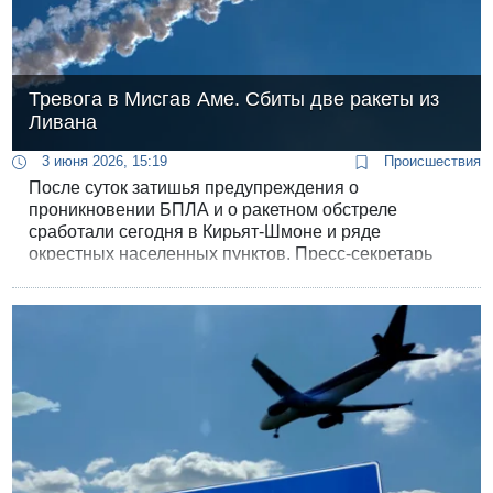
Тревога в Мисгав Аме. Сбиты две ракеты из
Ливана
3 июня 2026, 15:19
Происшествия
После суток затишья предупреждения о
проникновении БПЛА и о ракетном обстреле
сработали сегодня в Кирьят-Шмоне и ряде
окрестных населенных пунктов. Пресс-секретарь
ЦАХАЛа позже сообщил, что был перехвачен
«подозрительный воздушный объект, запущенный из
Ливана».