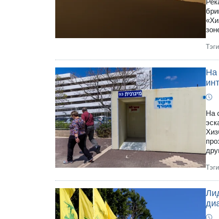
Рек
бри
«Хи
зон
Тэг
На
ин
На 
эск
Хиз
про
дру
Тэг
Лид
ди