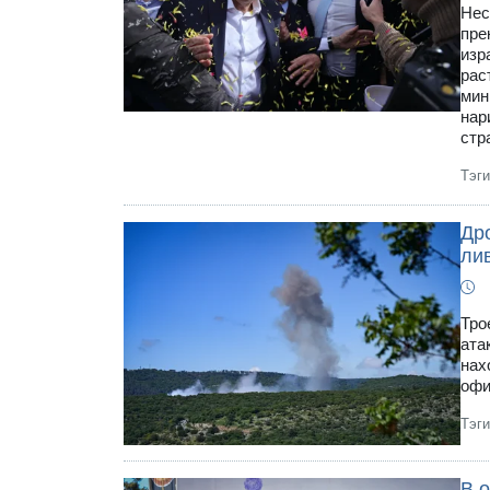
Нес
пре
изр
рас
мин
нар
стр
Тэг
Др
ли
Тро
ата
нах
офи
Тэг
В 