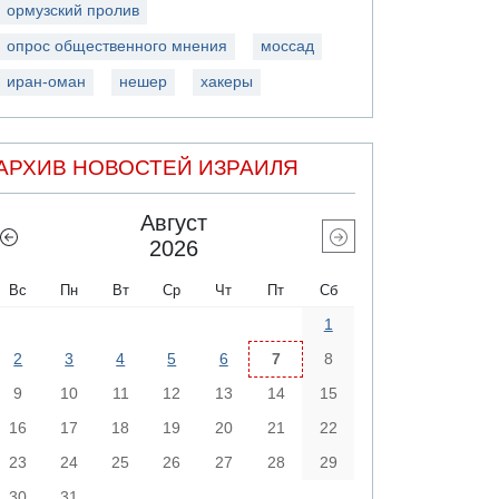
ормузский пролив
опрос общественного мнения
моссад
иран-оман
нешер
хакеры
АРХИВ НОВОСТЕЙ ИЗРАИЛЯ
Август
2026
Вс
Пн
Вт
Ср
Чт
Пт
Сб
1
2
3
4
5
6
7
8
9
10
11
12
13
14
15
16
17
18
19
20
21
22
23
24
25
26
27
28
29
30
31