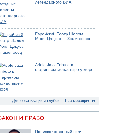
06.08.2026 12:06
легендарного ВИА
США не будут давить на Израиль в вопросе
Ливана
06.08.2026 11:41
Трое подростков ограбили сексшоп в Холоне
06.08.2026 08:45
Еврейский Театр Шалом —
Взрыв в Северном Тель-Авиве
Моня Цацкес — Знаменосец
06.08.2026 08:11
Украинская атака на российский НПЗ
05.08.2026 18:30
Израиль провел испытания системы
Adele Jazz Tribute в
противоракетной обороны "Хец"
старинном монастыре у моря
05.08.2026 18:28
МАДА призывает израильтян срочно сдавать
кровь
05.08.2026 17:00
Бывший посол Израиля в ООН Гилад Эрдан
Для организаций и клубов
Все мероприятия
объявит в четверг о создании новой
политической партии
ЗАКОН И ПРАВО
Производственный врач —