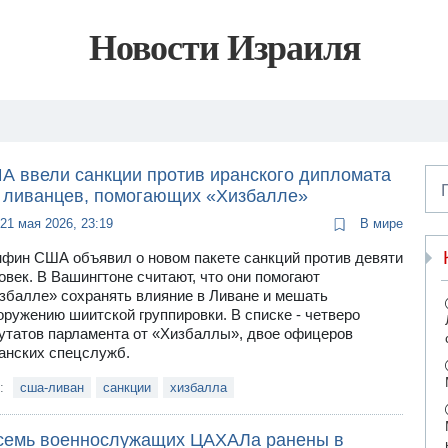
Новости Израиля
А ввели санкции против иранского дипломата
8 ливанцев, помогающих «Хизбалле»
21 мая 2026, 23:19
В мире
фин США объявил о новом пакете санкций против девяти
овек. В Вашингтоне считают, что они помогают
збалле» сохранять влияние в Ливане и мешать
оружению шиитской группировки. В списке - четверо
утатов парламента от «Хизбаллы», двое офицеров
анских спецслужб.
и:
сша-ливан
санкции
хизбалла
семь военнослужащих ЦАХАЛа ранены в