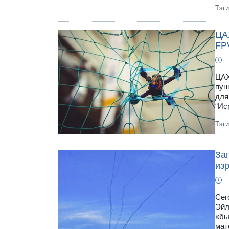
Тэг
ЦАХ
FP
ЦАХ
пун
для
“Ис
Тэг
За
из
Сег
Эйл
«бы
мат