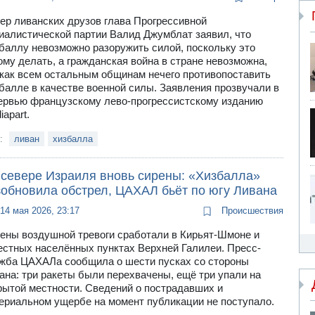
ер ливанских друзов глава Прогрессивной
иалистической партии Валид Джумблат заявил, что
баллу невозможно разоружить силой, поскольку это
ому делать, а гражданская война в стране невозможна,
 как всем остальным общинам нечего противопоставить
балле в качестве военной силы. Заявления прозвучали в
ервью французскому лево-прогрессистскому изданию
iapart.
и:
ливан
хизбалла
 севере Израиля вновь сирены: «Хизбалла»
зобновила обстрел, ЦАХАЛ бьёт по югу Ливана
14 мая 2026, 23:17
Происшествия
ены воздушной тревоги сработали в Кирьят-Шмоне и
естных населённых пунктах Верхней Галилеи. Пресс-
жба ЦАХАЛа сообщила о шести пусках со стороны
ана: три ракеты были перехвачены, ещё три упали на
рытой местности. Сведений о пострадавших и
ериальном ущербе на момент публикации не поступало.