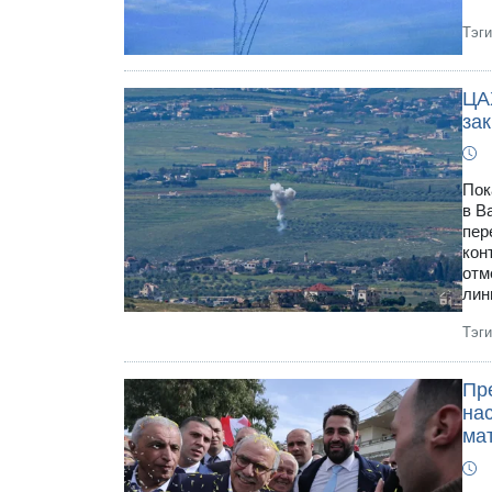
Тэг
ЦА
за
Пок
в В
пер
кон
отм
лин
Тэг
Пр
на
ма