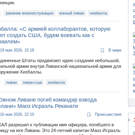
винции.
и:
ранение военнослужащих
южный ливан
хизбалла
збалла: «С армией коллаборантов, которую
ят создать США, будем воевать как с
раилем»
19 мая 2026, 15:18
В мире
диненные Штаты продвигают идею создания небольшой,
сильной армии внутри Ливанской национальной армии для
оружения Хизбаллы.
и:
ливан
ливан-сша
хизбалла
Южном Ливане погиб командир взвода
олани» Маоз Исраэль Реканати
16 мая 2026, 22:10
Происшествия
АЛ разрешил к публикации имя офицера, погибшего в
ницу на юге Ливана. Это 24-летний капитан Маоз Исраэль