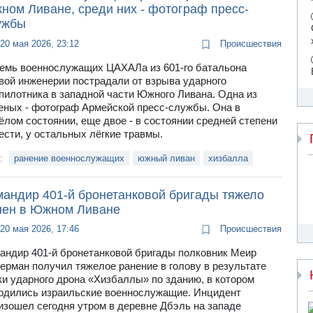
ном Ливане, среди них - фотограф пресс-
ужбы
20 мая 2026, 23:12
Происшествия
емь военнослужащих ЦАХАЛа из 601-го батальона
вой инженерии пострадали от взрыва ударного
пилотника в западной части Южного Ливана. Одна из
еных - фотограф Армейской пресс-службы. Она в
ёлом состоянии, еще двое - в состоянии средней степени
ести, у остальных лёгкие травмы.
и:
ранение военнослужащих
южный ливан
хизбалла
мандир 401-й бронетанковой бригады тяжело
нен в Южном Ливане
20 мая 2026, 17:46
Происшествия
андир 401-й бронетанковой бригады полковник Меир
ерман получил тяжелое ранение в голову в результате
ки ударного дрона «Хизбаллы» по зданию, в котором
одились израильские военнослужащие. Инцидент
изошел сегодня утром в деревне Дбэль на западе