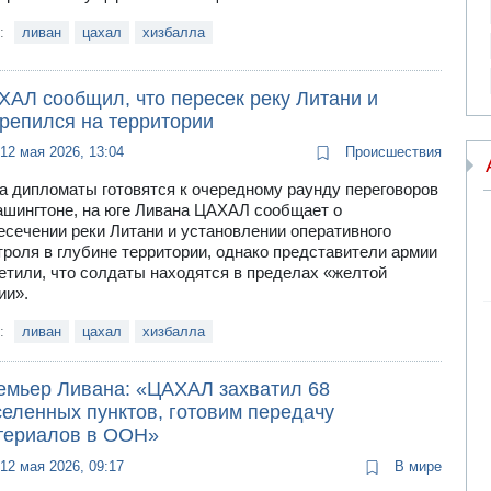
и:
ливан
цахал
хизбалла
ХАЛ сообщил, что пересек реку Литани и
крепился на территории
12 мая 2026, 13:04
Происшествия
а дипломаты готовятся к очередному раунду переговоров
ашингтоне, на юге Ливана ЦАХАЛ сообщает о
есечении реки Литани и установлении оперативного
троля в глубине территории, однако представители армии
етили, что солдаты находятся в пределах «желтой
ии».
и:
ливан
цахал
хизбалла
емьер Ливана: «ЦАХАЛ захватил 68
селенных пунктов, готовим передачу
териалов в ООН»
12 мая 2026, 09:17
В мире