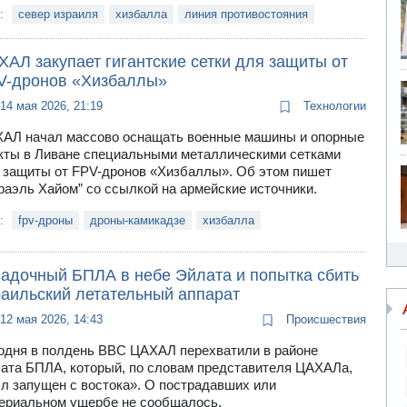
и:
север израиля
хизбалла
линия противостояния
АЛ закупает гигантские сетки для защиты от
V-дронов «Хизбаллы»
14 мая 2026, 21:19
Технологии
АЛ начал массово оснащать военные машины и опорные
кты в Ливане специальными металлическими сетками
 защиты от FPV-дронов «Хизбаллы». Об этом пишет
раэль Хайом” со ссылкой на армейские источники.
и:
fpv-дроны
дроны-камикадзе
хизбалла
гадочный БПЛА в небе Эйлата и попытка сбить
раильский летательный аппарат
12 мая 2026, 14:43
Происшествия
одня в полдень ВВС ЦАХАЛ перехватили в районе
ата БПЛА, который, по словам представителя ЦАХАЛа,
л запущен с востока». О пострадавших или
ериальном ущербе не сообщалось.