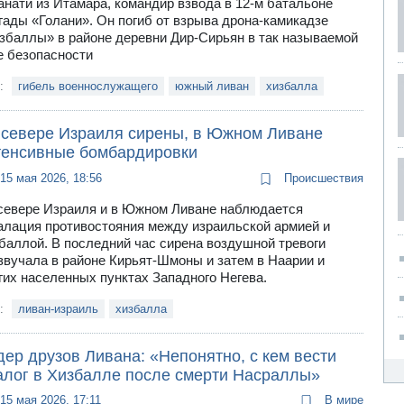
анати из Итамара, командир взвода в 12-м батальоне
гады «Голани». Он погиб от взрыва дрона-камикадзе
збаллы» в районе деревни Дир-Сирьян в так называемой
е безопасности
и:
гибель военнослужащего
южный ливан
хизбалла
 севере Израиля сирены, в Южном Ливане
тенсивные бомбардировки
15 мая 2026, 18:56
Происшествия
севере Израиля и в Южном Ливане наблюдается
алация противостояния между израильской армией и
баллой. В последний час сирена воздушной тревоги
звучала в районе Кирьят-Шмоны и затем в Наарии и
гих населенных пунктах Западного Негева.
и:
ливан-израиль
хизбалла
ер друзов Ливана: «Непонятно, с кем вести
алог в Хизбалле после смерти Насраллы»
15 мая 2026, 17:11
В мире