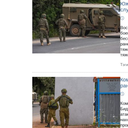
Юж
сл
Вос
бое
бес
ран
тяж
тяж
Тэг
Ко
ра
Ком
Бид
ата
нах
про