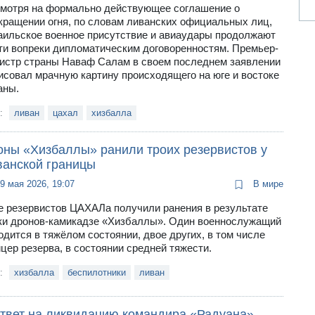
мотря на формально действующее соглашение о
кращении огня, по словам ливанских официальных лиц,
аильское военное присутствие и авиаудары продолжают
ти вопреки дипломатическим договоренностям. Премьер-
истр страны Наваф Салам в своем последнем заявлении
исовал мрачную картину происходящего на юге и востоке
аны.
и:
ливан
цахал
хизбалла
оны «Хизбаллы» ранили троих резервистов у
ванской границы
9 мая 2026, 19:07
В мире
е резервистов ЦАХАЛа получили ранения в результате
ки дронов-камикадзе «Хизбаллы». Один военнослужащий
одится в тяжёлом состоянии, двое других, в том числе
цер резерва, в состоянии средней тяжести.
и:
хизбалла
беспилотники
ливан
ответ на ликвидацию командира «Радуана»