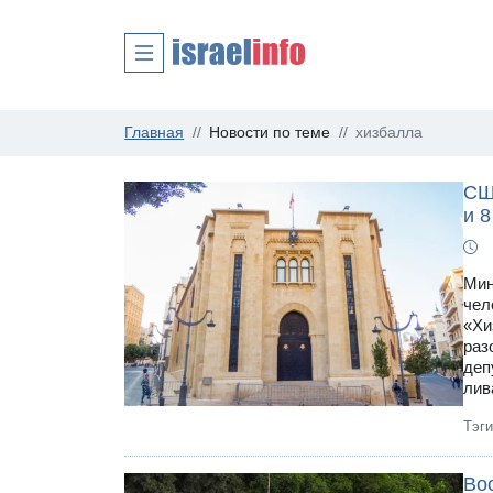
Главная
Новости по теме
хизбалла
СШ
и 
Мин
чел
«Хи
раз
деп
лив
Тэг
Во