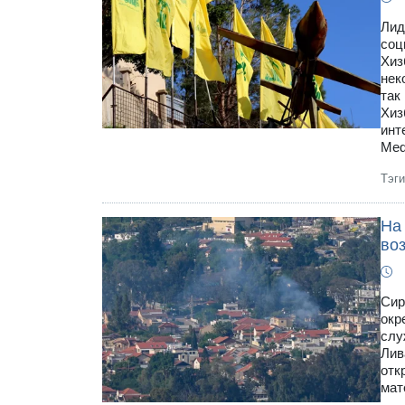
Лид
соц
Хиз
нек
так
Хиз
инт
Med
Тэг
На
во
Сир
окр
слу
Лив
отк
мат