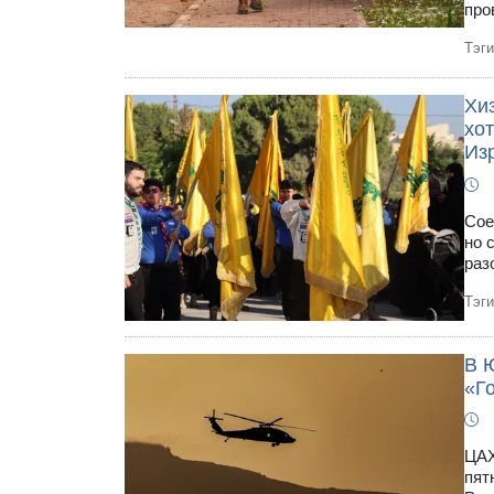
про
Тэг
Хи
хот
Из
Сое
но 
раз
Тэг
В 
«Г
ЦАХ
пят