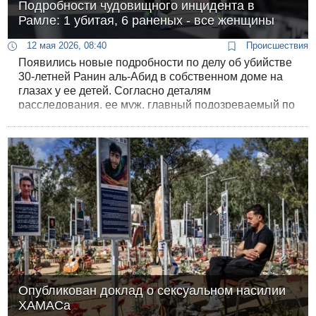
Подробности чудовищного инцидента в
Рамле: 1 убитая, 6 раненых - все женщины
12 мая 2026, 08:40
Происшествия
Появились новые подробности по делу об убийстве
30-летней Ранин аль-Абид в собственном доме на
глазах у ее детей. Согласно деталям
расследования, ее муж, главный подозреваемый по
делу, прибыл к дому вместе со своим братом рано
утром. Внутри дома разыгралась кровавая драма:
мужчина застрелил свою жену Ранин и открыл огонь
по находившимся там же родственницам.
Опубликован доклад о сексуальном насилии
ХАМАСа