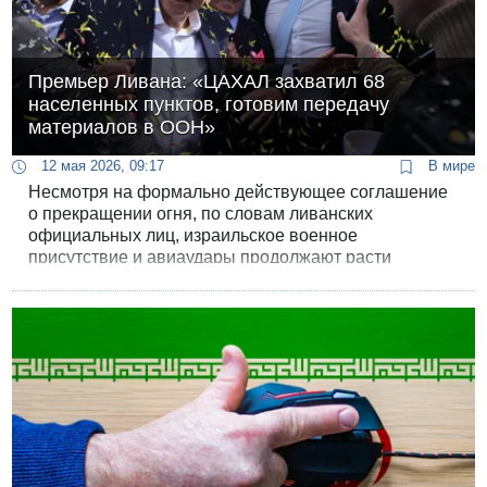
Премьер Ливана: «ЦАХАЛ захватил 68
населенных пунктов, готовим передачу
материалов в ООН»
12 мая 2026, 09:17
В мире
Несмотря на формально действующее соглашение
о прекращении огня, по словам ливанских
официальных лиц, израильское военное
присутствие и авиаудары продолжают расти
вопреки дипломатическим договоренностям.
Премьер-министр страны Наваф Салам в своем
последнем заявлении нарисовал мрачную картину
происходящего на юге и востоке страны.