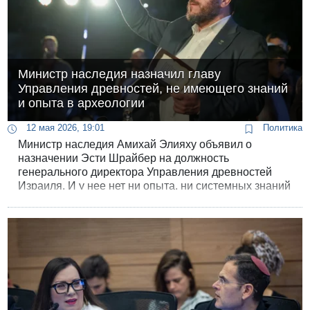
Министр наследия назначил главу
Управления древностей, не имеющего знаний
и опыта в археологии
12 мая 2026, 19:01
Политика
Министр наследия Амихай Элияху объявил о
назначении Эсти Шрайбер на должность
генерального директора Управления древностей
Израиля. И у нее нет ни опыта, ни системных знаний
в археологии. Шрайбер возглавляет организацию
«Ха-Дор ха-Ба - молодёжь Израиля», которая
занимается «прививанием ценностей иудаизма».