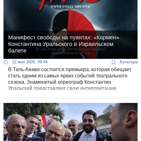
Манифест свободы на пуантах: «Кармен»
Константина Уральского в Израильском
балете
12 мая 2026, 09:44
Культура
В Тель-Авиве состоится премьера, которая обещает
стать одним из самых ярких событий театрального
сезона. Знаменитый хореограф Константин
Уральский представляет свою интерпретацию
«Кармен» - спектакль о страсти, фатуме и праве
быть собой, когда весь мир требует подчинения.