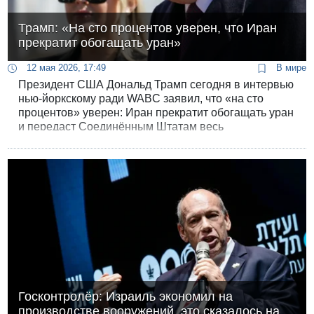
Трамп: «На сто процентов уверен, что Иран
прекратит обогащать уран»
12 мая 2026, 17:49
В мире
Президент США Дональд Трамп сегодня в интервью
нью-йоркскому ради WABC заявил, что «на сто
процентов» уверен: Иран прекратит обогащать уран
и передаст Соединённым Штатам весь
обогащённый материал. «Они сказали, что отдадут
нам эту пыль», - сказал президент.
Госконтролёр: Израиль экономил на
производстве вооружений, это сказалось на