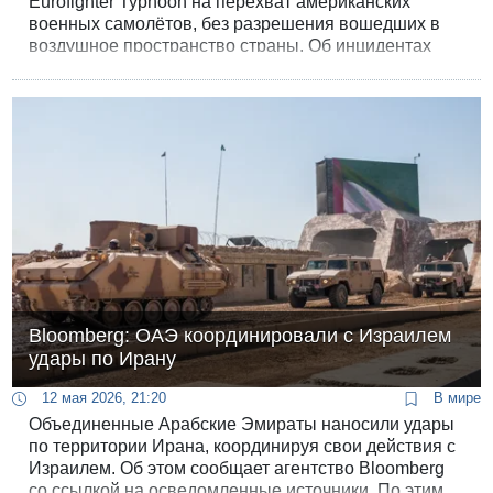
Eurofighter Typhoon на перехват американских
военных самолётов, без разрешения вошедших в
воздушное пространство страны. Об инцидентах
сообщил в соцсети X официальный представитель
министерства обороны Австрии Михаэль Бауэр.
Bloomberg: ОАЭ координировали с Израилем
удары по Ирану
12 мая 2026, 21:20
В мире
Объединенные Арабские Эмираты наносили удары
по территории Ирана, координируя свои действия с
Израилем. Об этом сообщает агентство Bloomberg
со ссылкой на осведомленные источники. По этим