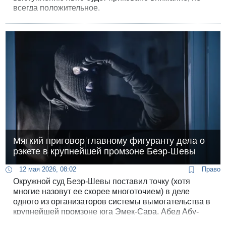
всегда положительное.
Мягкий приговор главному фигуранту дела о
рэкете в крупнейшей промзоне Беэр-Шевы
12 мая 2026, 08:02
Право
Окружной суд Беэр-Шевы поставил точку (хотя
многие назовут ее скорее многоточием) в деле
одного из организаторов системы вымогательства в
крупнейшей промзоне юга Эмек-Сара. Абед Абу-
Сабит, 40-летний житель бедуинского поселка Хура,