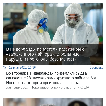
преступлений против собственной жены и двух ее
младших братьев.
В Нидерланды прилетели пассажиры с
«зараженного лайнера». В больнице
нарушили протоколы безопасности
12 мая 2026, 10:36
Здоровье
Во вторник в Нидерландах приземлились два
самолета с 28 пассажирами круизного лайнера MV
Hondius, на котором произошла вспышка
хантавируса. Пока европейские страны и США
проводят экстренную репатриацию своих граждан,
медицинские учреждения переводятся на
усиленный режим безопасности, столкнувшись с