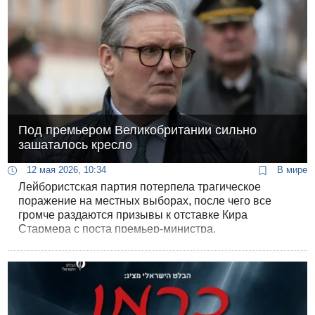
угрозой штамма, способного передаваться от
человека к человеку.
Под премьером Великобритании сильно
зашаталось кресло
12 мая 2026, 10:34
В мире
Лейбористская партия потерпела трагическое
поражение на местных выборах, после чего все
громче раздаются призывы к отставке Кира
Стармера с поста премьер-министра.