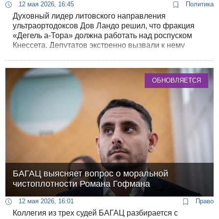
12 мая 2026, 16:45
Политика
Духовный лидер литовского направления
ультраортодоксов Дов Ландо решил, что фракция
«Дегель а-Тора» должна работать над роспуском
Кнессета. Депутатов экстренно вызвали к нему
после того, как премьер сообщил
ультраортодоксальным партиям: закон о призыве до
выборов принят не будет.
ОБНОВЛЯЕТСЯ
БАГАЦ выясняет вопрос о моральной
чистоплотности Романа Гофмана
12 мая 2026, 16:01
Право
Коллегия из трех судей БАГАЦ разбирается с