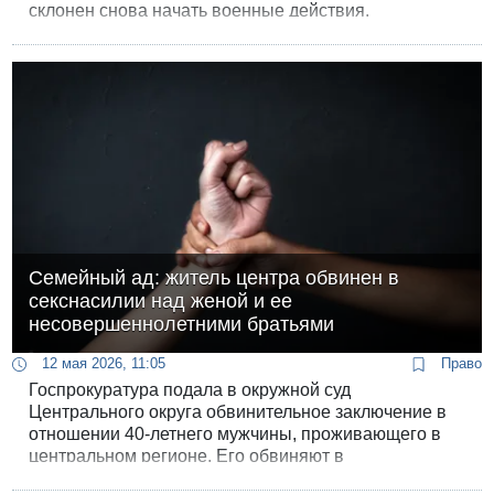
склонен снова начать военные действия.
Семейный ад: житель центра обвинен в
секснасилии над женой и ее
несовершеннолетними братьями
12 мая 2026, 11:05
Право
Госпрокуратура подала в окружной суд
Центрального округа обвинительное заключение в
отношении 40-летнего мужчины, проживающего в
центральном регионе. Его обвиняют в
систематическом совершении тяжких половых