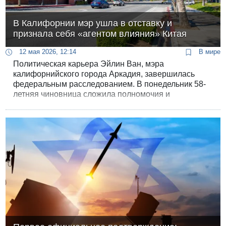
В Калифорнии мэр ушла в отставку и
признала себя «агентом влияния» Китая
12 мая 2026, 12:14
В мире
Политическая карьера Эйлин Ван, мэра
калифорнийского города Аркадия, завершилась
федеральным расследованием. В понедельник 58-
летняя чиновница сложила полномочия и
согласилась признать вину в деятельности в
качестве агента влияния правительства КНР. Это
дело стало очередным подтверждением усилий
Пекина по внедрению своих интересов в
американские институты власти через местное
самоуправление.