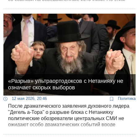
данным, ОАЭ неоднократно атаковали Иран, как до,
так и после перемирия, которое началось 8 апреля.
«Разрыв» ультраортодоксов с Нетанияху не
означает скорых выборов
12 мая 2026, 20:46
Политика
После драматического заявления духовного лидера
"Дегель а-Тора" о разрыве блока с Нетанияху
политические обозреватели центральных СМИ не
ожидают особо драматических событий вроде
роспуска Кнессета уже на будущей неделе.