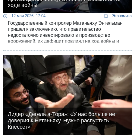
ходе войны
12 мая 2026, 17:04
Экономика
Государственный контролер Матаньяху Энгельман
пришел к заключению, что правительство
недостаточно инвестировало в производство
вооружений, их дефицит повлиял на ход войны и
подвергает опасности жизни солдат.
Лидер «Дегель а-Тора»: «У нас больше нет
доверия к Нетаньяху. Нужно распустить
Кнессет»