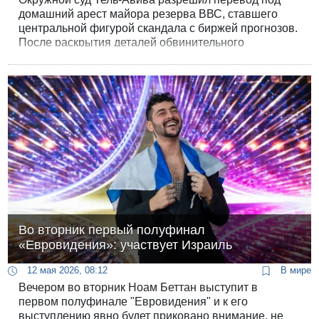
домашний арест майора резерва ВВС, ставшего
центральной фигурой скандала с биржей прогнозов.
После раскрытия деталей обвинительного
заключения история превратилась в дело о
высокотехнологичном шпионаже и предательстве
ради наживы на международной платформе
Polymarket.
Во вторник первый полуфинал
«Евровидения»: участвует Израиль
12 мая 2026, 08:12
В мире
Вечером во вторник Ноам Беттан выступит в
первом полуфинале "Евровидения" и к его
выступлению явно будет приковано внимание, не