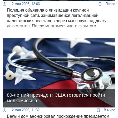
12 мая 2026, 12:03
Право
Полиция объявила о ликвидации крупной
преступной сети, занимавшейся легализацией
палестинских нелегалов через массовую подделку
документов. После многомесячного скрытого
расследования, которое вел отдел по борьбе с
преступностью округа Самария, правоохранители
перешли к открытой фазе операции и задержали
ключевых фигурантов дела.
80-летний президент США готовится пройти
медкомиссию
12 мая 2026, 11:32
В мире
Белый дом анонсировал прохождение президентом