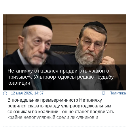
Нетанияху отказался продвигать «закон о
призыве». Ультраортодоксы решают судьбу
коалиции
12 мая 2026, 14:57
Политика
В понедельник премьер-министр Нетанияху
решился сказать правду ультраортодоксальным
союзникам по коалиции - он не станет продвигать
крайне непопулярный среди ликудников и
религиозных сионистов закон о легализации
уклонения от воинской службы для "харедим".