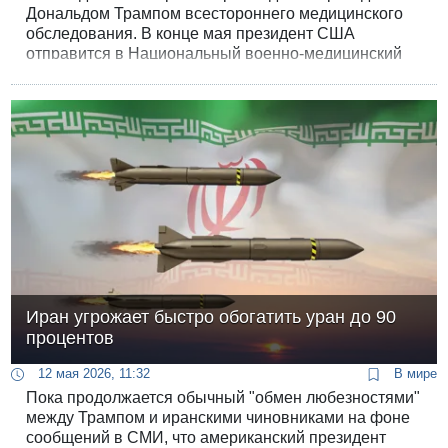
Дональдом Трампом всестороннего медицинского
обследования. В конце мая президент США
отправится в Национальный военно-медицинский
центр имени Уолтера Рида для прохождения
комплексного обследования, которое включает в
себя не только общую диспансеризацию, но и визит
к стоматологу. Этот осмотр станет уже четвертым
публично подтвержденным медобследованием
Трампа в ходе второго срока.
Иран угрожает быстро обогатить уран до 90
процентов
12 мая 2026, 11:32
В мире
Пока продолжается обычный "обмен любезностями"
между Трампом и иранскими чиновниками на фоне
сообщений в СМИ, что американский президент