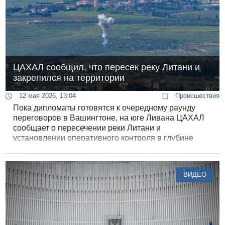
ЦАХАЛ сообщил, что пересек реку Литани и
закрепился на территории
12 мая 2026, 13:04
Происшествия
Пока дипломаты готовятся к очередному раунду
переговоров в Вашингтоне, на юге Ливана ЦАХАЛ
сообщает о пересечении реки Литани и
установлении оперативного контроля в глубине
территории, однако представители армии отметили,
что солдаты находятся в пределах «желтой линии».
ВИДЕО