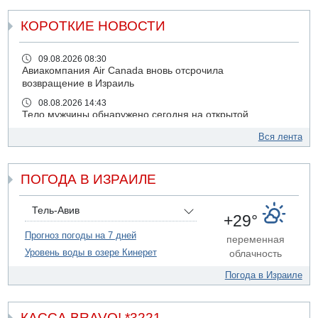
КОРОТКИЕ НОВОСТИ
09.08.2026 08:30
Авиакомпания Air Canada вновь отсрочила
возвращение в Израиль
08.08.2026 14:43
Тело мужчины обнаружено сегодня на открытой
местности недалеко от Реховота
Вся лента
08.08.2026 11:02
Трое убитых в результате российской ракетной атаки по
Киеву
ПОГОДА В ИЗРАИЛЕ
07.08.2026 20:43
Поножовщина в Тайбе: 3 мужчин серьезно ранены
Тель-Авив
+29°
07.08.2026 20:41
Ynet: "Хизбалла" запустила БПЛА со взрывчаткой по
Прогноз погоды на 7 дней
переменная
силам ЦАХАЛ
Уровень воды в озере Кинерет
облачность
07.08.2026 19:16
Погода в Израиле
ДТП в Ашдоде: тяжело ранены двое маленьких детей
07.08.2026 19:14
Скончался водитель, врезавшийся в стену в
КАССА BRAVO! *3221