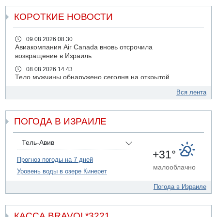
КОРОТКИЕ НОВОСТИ
09.08.2026 08:30
Авиакомпания Air Canada вновь отсрочила
возвращение в Израиль
08.08.2026 14:43
Тело мужчины обнаружено сегодня на открытой
местности недалеко от Реховота
Вся лента
08.08.2026 11:02
Трое убитых в результате российской ракетной атаки по
Киеву
ПОГОДА В ИЗРАИЛЕ
07.08.2026 20:43
Поножовщина в Тайбе: 3 мужчин серьезно ранены
Тель-Авив
07.08.2026 20:41
+31°
Ynet: "Хизбалла" запустила БПЛА со взрывчаткой по
Прогноз погоды на 7 дней
малооблачно
силам ЦАХАЛ
Уровень воды в озере Кинерет
07.08.2026 19:16
Погода в Израиле
ДТП в Ашдоде: тяжело ранены двое маленьких детей
07.08.2026 19:14
Скончался водитель, врезавшийся в стену в
КАССА BRAVO! *3221