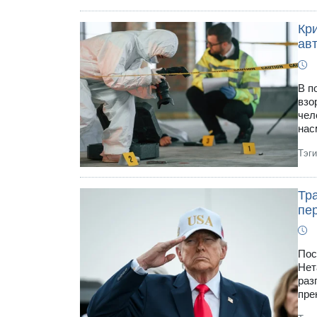
Кр
ав
В п
взо
чел
нас
Тэг
Тр
пе
Пос
Нет
раз
пре