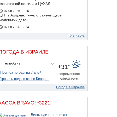
взрывчаткой по силам ЦАХАЛ
07.08.2026 19:16
ДТП в Ашдоде: тяжело ранены двое
маленьких детей
07.08.2026 19:14
Скончался водитель, врезавшийся в стену в
Иерусалиме
Вся лента
07.08.2026 17:57
Подозреваемый в домогательствах в хостеле
ПОГОДА В ИЗРАИЛЕ
- Гильбоа Дахан
Тель-Авив
+31°
Прогноз погоды на 7 дней
переменная
Уровень воды в озере Кинерет
облачность
Погода в Израиле
КАССА BRAVO! *3221
Вивальди при свечах