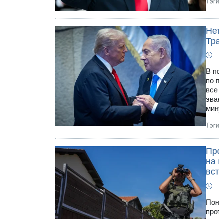
Тэг
Не
Тр
В п
по 
все
эва
мин
Тэг
Пр
на 
вс
Пон
про