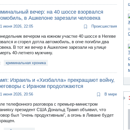
иминальный вечер: на 40 шоссе взорвался
томобиль, в Ашкелоне зарезали человека
1 июня 2026, 22:05
Происшествия
онедельник вечером на южном участке 40 шоссе в Негеве
рвался и сгорел дотла автомобиль, в огне погибли два
овека. В тот же вечер в Ашкелоне зарезали на улице
мерть 40-летнего мужчину.
и:
криминальная хроника
амп: Израиль и «Хизбалла» прекращают войну,
реговоры с Ираном продолжаются
1 июня 2026, 20:56
В мире
ле телефонного разговора с премьер-министром
анияху президент США Дональд Трамп объявил, что
говор был "очень продуктивным", а огонь в Ливане будет
кращен.