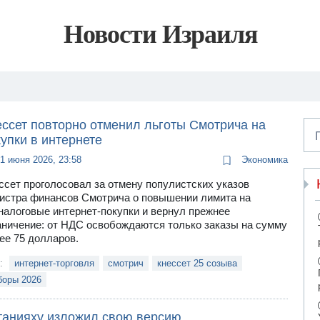
Новости Израиля
ессет повторно отменил льготы Смотрича на
упки в интернете
1 июня 2026, 23:58
Экономика
ссет проголосовал за отмену популистских указов
истра финансов Смотрича о повышении лимита на
налоговые интернет-покупки и вернул прежнее
аничение: от НДС освобождаются только заказы на сумму
ее 75 долларов.
и:
интернет-торговля
смотрич
кнессет 25 созыва
боры 2026
танияху изложил свою версию