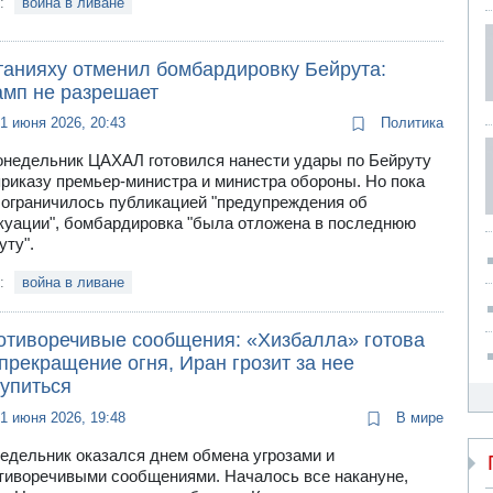
и:
война в ливане
танияху отменил бомбардировку Бейрута:
амп не разрешает
1 июня 2026, 20:43
Политика
онедельник ЦАХАЛ готовился нанести удары по Бейруту
приказу премьер-министра и министра обороны. Но пока
 ограничилось публикацией "предупреждения об
куации", бомбардировка "была отложена в последнюю
уту".
и:
война в ливане
отиворечивые сообщения: «Хизбалла» готова
прекращение огня, Иран грозит за нее
тупиться
1 июня 2026, 19:48
В мире
едельник оказался днем обмена угрозами и
тиворечивыми сообщениями. Началось все накануне,