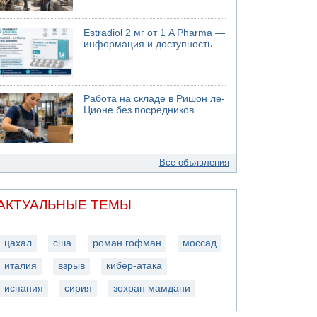
Estradiol 2 мг от 1 A Pharma —
информация и доступность
Работа на складе в Ришон ле-
Ционе без посредников
Все объявления
АКТУАЛЬНЫЕ ТЕМЫ
цахал
сша
роман гофман
моссад
италия
взрыв
кибер-атака
испания
сирия
зохран мамдани