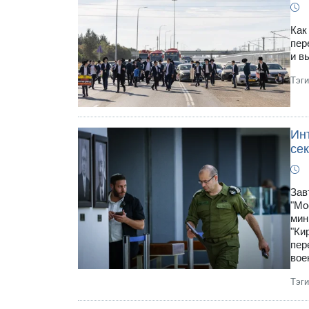
Как
пер
и в
Тэг
Инт
се
Зав
"Мо
мин
"Ки
пер
вое
Тэг