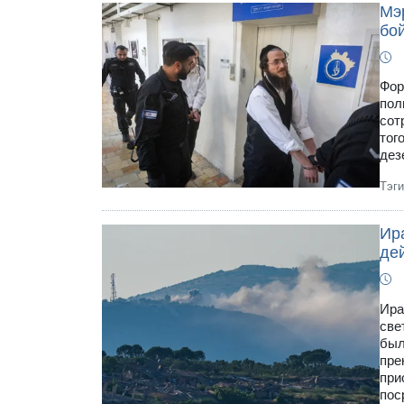
Мэ
бо
Фор
пол
сот
тог
дез
Тэг
Ир
де
Ира
све
был
пре
при
пос