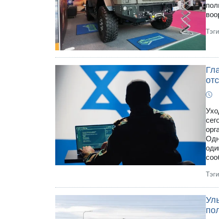
пол
воо
Тэг
Гл
отс
Ухо
сег
орг
Одн
оди
соо
Тэг
Ул
по