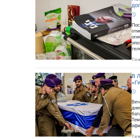
до
Пос
отм
огн
опо
тел
Тэг
В 
«Ги
Веч
дне
бат
Тем
офи
Тэг