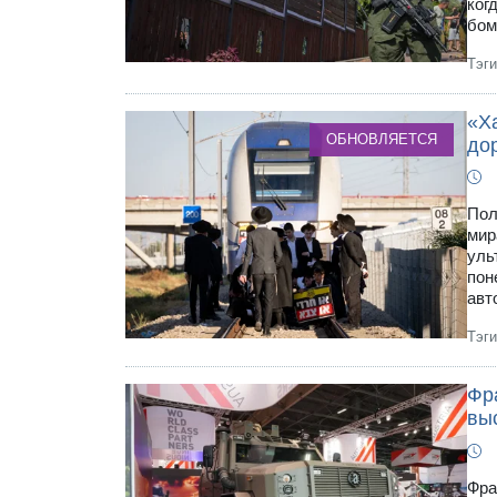
ког
бом
Тэг
«Х
ОБНОВЛЯЕТСЯ
до
Пол
мир
уль
пон
авт
Тэг
Фр
вы
Фра