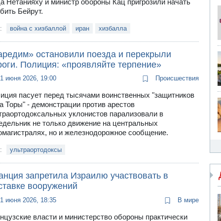
да Нетанияху и министр обороны Кац пригрозили начать
бить Бейрут.
и:
война с хизбаллой
иран
хизбалла
аредим» остановили поезда и перекрыли
роги. Полиция: «проявляйте терпение»
1 июня 2026, 19:00
Происшествия
иция пасует перед тысячами воинственных "защитников
а Торы" - демонстрации против арестов
траортодоксальных уклонистов парализовали в
едельник не только движение на центральных
омагистралях, но и железнодорожное сообщение.
и:
ультраортодоксы
анция запретила Израилю участвовать в
ставке вооружений
1 июня 2026, 18:35
В мире
нцузские власти и министерство обороны практически