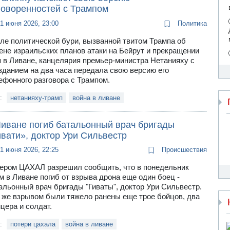
говоренностей с Трампом
1 июня 2026, 23:00
Политика
ле политической бури, вызванной твитом Трампа об
ене израильских планов атаки на Бейрут и прекращении
я в Ливане, канцелярия премьер-министра Нетанияху с
зданием на два часа передала свою версию его
ефонного разговора с Трампом.
и:
нетанияху-трамп
война в ливане
Ливане погиб батальонный врач бригады
вати», доктор Ури Сильвестр
1 июня 2026, 22:25
Происшествия
ером ЦАХАЛ разрешил сообщить, что в понедельник
м в Ливане погиб от взрыва дрона еще один боец -
альонный врач бригады "Гиваты", доктор Ури Сильвестр.
 же взрывом были тяжело ранены еще трое бойцов, два
цера и солдат.
и:
потери цахала
война в ливане