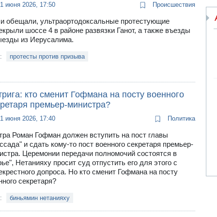
1 июня 2026, 17:50
Происшествия
 и обещали, ультраортодоксальные протестующие
екрыли шоссе 4 в районе развязки Ганот, а также въезды
ыезды из Иерусалима.
и:
протесты против призыва
рига: кто сменит Гофмана на посту военного
кретаря премьер-министра?
1 июня 2026, 17:40
Политика
тра Роман Гофман должен вступить на пост главы
ссада" и сдать кому-то пост военного секретаря премьер-
истра. Церемонии передачи полномочий состоятся в
рье", Нетанияху просит суд отпустить его для этого с
екрестного допроса. Но кто сменит Гофмана на посту
нного секретаря?
и:
биньямин нетанияху