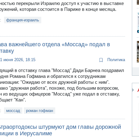
ностью перекрыли Израилю доступ к участию в выставке
ружений, которая состоится в Париже в конце месяца.
и:
франция-израиль
ава важнейшего отдела «Моссад» подал в
тавку
1 июня 2026, 18:15
Политика
дящий в отставку глава "Моссад" Дади Барнеа поздравил
одня Романа Гофмана и обратился к сотрудникам
анизации: "Ожидаю от всех дружной работы с ним".
ако "дружная работа", похоже, под большим вопросом,
н из ведущих офицеров "Моссад" уже подал в отставку,
бщает "Кан".
и:
моссад
роман гофман
ьтраортодоксы штурмуют дом главы дорожной
лиции в Иерусалиме