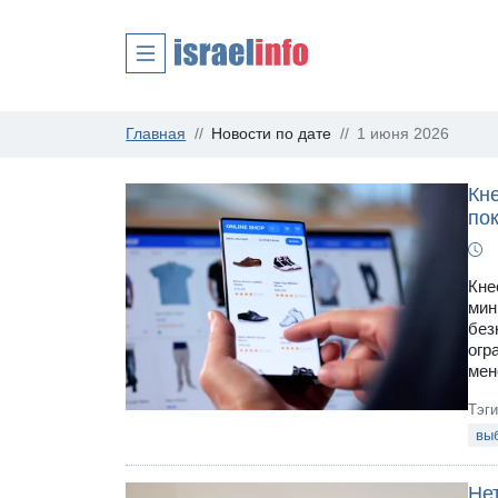
Главная
Новости по дате
1 июня 2026
Кн
пок
Кне
мин
без
огр
мен
Тэг
вы
Не