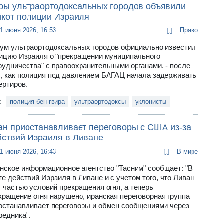
ры ультраортодоксальных городов объявили
йкот полиции Израиля
1 июня 2026, 16:53
Право
ум ультраортодоксальных городов официально известил
ицию Израиля о "прекращении муниципального
рудничества" с правоохранительными органами. - после
о, как полиция под давлением БАГАЦ начала задерживать
ертиров.
и:
полиция бен-гвира
ультраортодоксы
уклонисты
ан приостанавливает переговоры с США из-за
йствий Израиля в Ливане
1 июня 2026, 16:43
В мире
нское информационное агентство "Тасним" сообщает: "В
те действий Израиля в Ливане и с учетом того, что Ливан
 частью условий прекращения огня, а теперь
кращение огня нарушено, иранская переговорная группа
останавливает переговоры и обмен сообщениями через
редника".