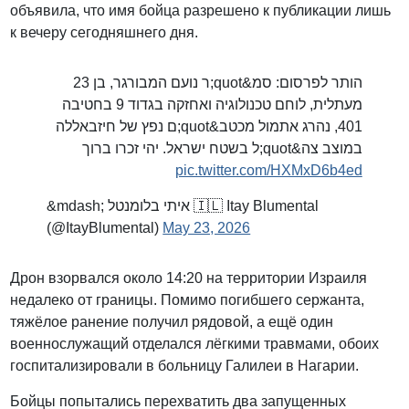
объявила, что имя бойца разрешено к публикации лишь
к вечеру сегодняшнего дня.
הותר לפרסום: סמ&quot;ר נועם המבורגר, בן 23
מעתלית, לוחם טכנולוגיה ואחזקה בגדוד 9 בחטיבה
401, נהרג אתמול מכטב&quot;ם נפץ של חיזבאללה
במוצב צה&quot;ל בשטח ישראל. יהי זכרו ברוך
pic.twitter.com/HXMxD6b4ed
&mdash; איתי בלומנטל 🇮🇱 Itay Blumental
(@ItayBlumental)
May 23, 2026
Дрон взорвался около 14:20 на территории Израиля
недалеко от границы. Помимо погибшего сержанта,
тяжёлое ранение получил рядовой, а ещё один
военнослужащий отделался лёгкими травмами, обоих
госпитализировали в больницу Галилеи в Нагарии.
Бойцы попытались перехватить два запущенных