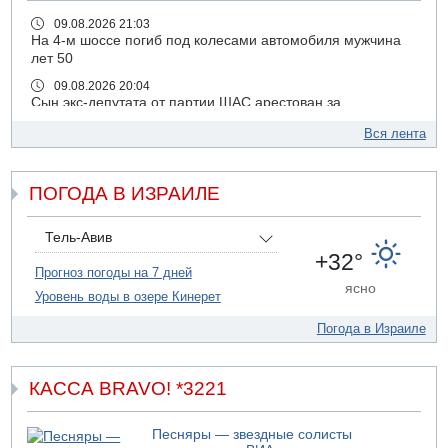
09.08.2026 21:03
На 4-м шоссе погиб под колесами автомобиля мужчина
лет 50
09.08.2026 20:04
Сын экс-депутата от партии ШАС арестован за
хранение незаконного оружия и наркотиков
Вся лента
09.08.2026 19:36
16-летний подросток разбился насмерть при падении
со скалы в районе пещеры Кешет
ПОГОДА В ИЗРАИЛЕ
09.08.2026 19:13
16-летний подросток упал со скалы в районе пещеры
Тель-Авив
Кешет (Верхняя Галилея)
+32°
Прогноз погоды на 7 дней
09.08.2026 19:10
ясно
Двое погибших при столкновении автомобилей на 1
Уровень воды в озере Кинерет
шоссе
Погода в Израиле
09.08.2026 18:30
Пресс-служба ЦАХАЛа сообщила об уничтожении
подземного арсенала "Хизбаллы"
КАССА BRAVO! *3221
09.08.2026 18:19
Ради церемонии закладки нового поселения ЦАХАЛ
выгнал из дома палестинскую семью
Песняры — звездные солисты