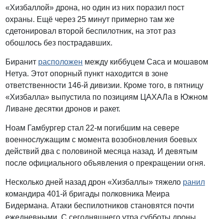
«Хизбаллой» дрона, но один из них поразил пост
охраны. Ещё через 25 минут примерно там же
сдетонировал второй беспилотник, на этот раз
обошлось без пострадавших.
Биранит
расположен
между киббуцем Саса и мошавом
Нетуа. Этот опорный пункт находится в зоне
ответственности 146-й дивизии. Кроме того, в пятницу
«Хизбалла» выпустила по позициям ЦАХАЛа в Южном
Ливане десятки дронов и ракет.
Ноам Гамбургер стал 22-м погибшим на севере
военнослужащим с момента возобновления боевых
действий два с половиной месяца назад. И девятым
после официального объявления о прекращении огня.
Несколько дней назад дрон «Хизбаллы» тяжело
ранил
командира 401-й бригады полковника Меира
Бидермана. Атаки беспилотников становятся почти
ежедневными. С сегодняшнего утра субботы дроны