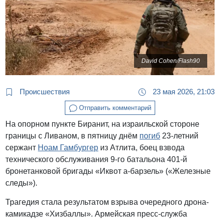
David Cohen/Flash90
Происшествия
23 мая 2026, 21:03
Отправить комментарий
На опорном пункте Биранит, на израильской стороне
границы с Ливаном, в пятницу днём
погиб
23-летний
сержант
Ноам Гамбургер
из Атлита, боец взвода
технического обслуживания 9-го батальона 401-й
бронетанковой бригады «Иквот а-барзель» («Железные
следы»).
Трагедия стала результатом взрыва очередного дрона-
камикадзе «Хизбаллы». Армейская пресс-служба