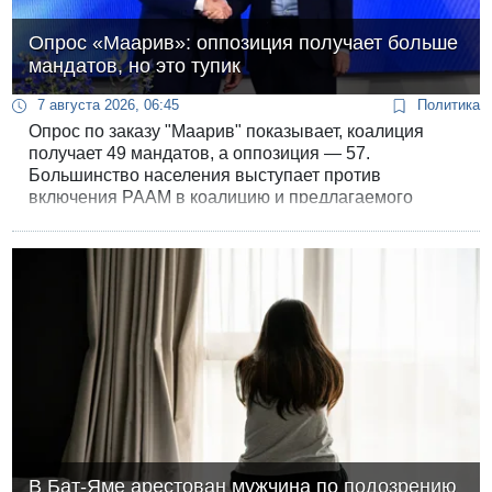
Опрос «Маарив»: оппозиция получает больше
мандатов, но это тупик
7 августа 2026, 06:45
Политика
Опрос по заказу "Маарив" показывает, коалиция
получает 49 мандатов, а оппозиция — 57.
Большинство населения выступает против
включения РААМ в коалицию и предлагаемого
соглашения по Газе.
В Бат-Яме арестован мужчина по подозрению