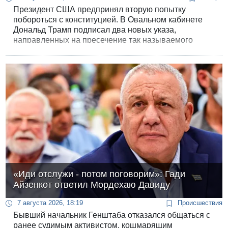
Президент США предпринял вторую попытку
побороться с конституцией. В Овальном кабинете
Дональд Трамп подписал два новых указа,
направленных на пресечение так называемого
«родового туризма» и ограничение автоматического
получения американского паспорта детьми
иностранцев.
«Иди отслужи - потом поговорим»: Гади
Айзенкот ответил Мордехаю Давиду
7 августа 2026, 18:19
Происшествия
Бывший начальник Генштаба отказался общаться с
ранее судимым активистом, кошмарящим