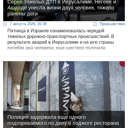
Серия тяжелых ДТП в Иерусалиме, Негеве и
07.08.2026 17:51
Ашдоде унесла жизни двух человек, тяжело
БАГАЦ отказался заморозить лишение налоговых
ранены дети
льгот для уклонистов-харедим
7 августа 2026, 20:38
Происшествия
07.08.2026 17:48
В Иерусалиме водитель врезался в забор и серьезно
Пятница в Израиле ознаменовалась чередой
пострадал
тяжелых дорожно-транспортных происшествий. В
результате аварий в Иерусалиме и на юге страны
07.08.2026 13:47
погибли два человека, еще шестеро получили
Ливанская армия сообщила о ранении солдата
ранения различной степени тяжести.
07.08.2026 13:39
Моджтаба Хаменеи в плохом состоянии
07.08.2026 11:55
Министр обороны ушел с заседания кабинета на
свадьбу
07.08.2026 11:05
Саудовская Аравия опасается нападения хуситов и
иракских ополченцев
07.08.2026 08:29
В Бат-Яме утонул мужчина
Полиция задержала еще одного
подозреваемого по делу о поджоге ресторана
07.08.2026 08:29