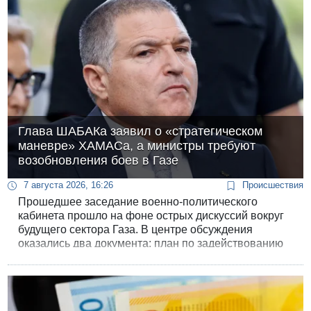
выступили с принципиально разными оценками
целей и результатов произошедшего.
Глава ШАБАКа заявил о «стратегическом
маневре» ХАМАСа, а министры требуют
возобновления боев в Газе
7 августа 2026, 16:26
Происшествия
Прошедшее заседание военно-политического
кабинета прошло на фоне острых дискуссий вокруг
будущего сектора Газа. В центре обсуждения
оказались два документа: план по задействованию
многонациональных сил в Газе и «дорожная карта»,
предусматривающая демилитаризацию сектора с
перспективой создания палестинского государства.