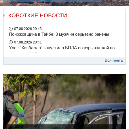
КОРОТКИЕ НОВОСТИ
07.08.2026 20:43
Поножовщина в Тайбе: 3 мужчин серьезно ранены
07.08.2026 20:41
Ynet: "Хизбалла" запустила БПЛА со взрывчаткой по
силам ЦАХАЛ
Вся лента
07.08.2026 19:16
ДТП в Ашдоде: тяжело ранены двое маленьких детей
07.08.2026 19:14
Скончался водитель, врезавшийся в стену в
Иерусалиме
07.08.2026 17:57
Подозреваемый в домогательствах в хостеле -
Гильбоа Дахан
07.08.2026 17:55
Обнародовано имя полицейского, подозреваемого в
коррупционных отношениях с Йоавом Элиаси