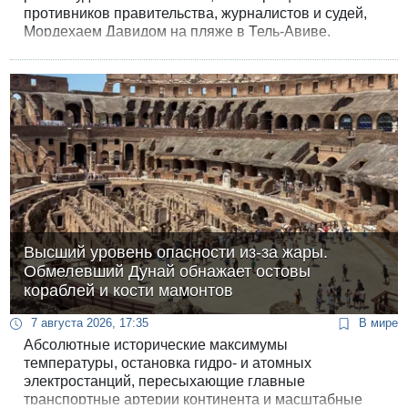
противников правительства, журналистов и судей,
Мордехаем Давидом на пляже в Тель-Авиве.
Высший уровень опасности из-за жары.
Обмелевший Дунай обнажает остовы
кораблей и кости мамонтов
7 августа 2026, 17:35
В мире
Абсолютные исторические максимумы
температуры, остановка гидро- и атомных
электростанций, пересыхающие главные
транспортные артерии континента и масштабные