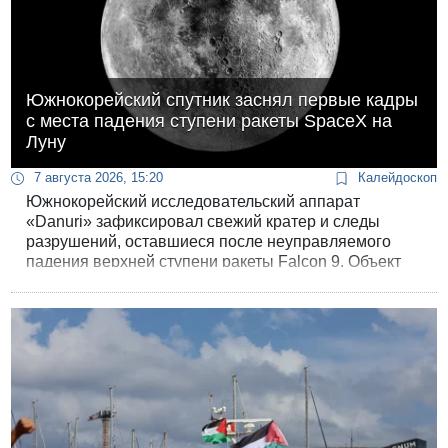
Южнокорейский спутник заснял первые кадры
с места падения ступени ракеты SpaceX на
Луну
7 августа 2026, 15:20
Калейдоскоп
Южнокорейский исследовательский аппарат
«Danuri» зафиксировал свежий кратер и следы
разрушений, оставшиеся после неуправляемого
падения верхней ступени ракеты Falcon 9. Объект
компании Илона Маска врезался в лунную
поверхность на скорости 8 700 км/ч.