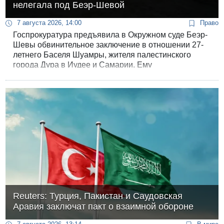
нелегала под Беэр-Шевой
7 августа 2026, 14:00
Право
Госпрокуратура предъявила в Окружном суде Беэр-
Шевы обвинительное заключение в отношении 27-
летнего Баселя Шуамры, жителя палестинского
города Дура в Иудее и Самарии. Ему
инкриминируются умышленное убийство, два
эпизода покушения на убийство, причинение тяжких
телесных повреждений при отягчающих
обстоятельствах, а также ряд правонарушений,
связанных с ввозом нелегалов и грубыми
нарушениями ПДД.
Reuters: Турция, Пакистан и Саудовская
Аравия заключат пакт о взаимной обороне