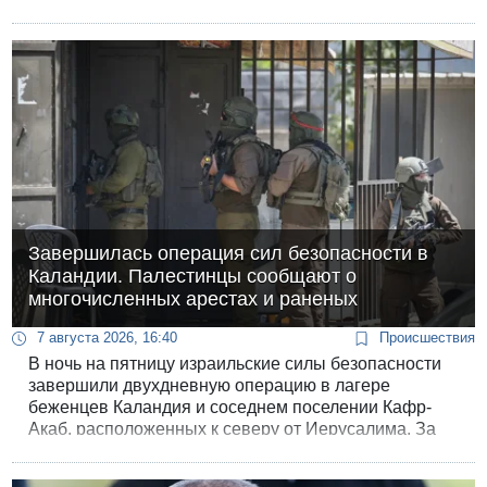
лесные пожары - Европа переживает
разрушительную волну экстремального зноя.
Столбики термометров во множестве стран
превысили отметку в 42 °C, заставив правительства
вводить чрезвычайные меры экономии энергии,
пересматривать графики работы общественного
транспорта и разворачивать экстренные службы.
Завершилась операция сил безопасности в
Каландии. Палестинцы сообщают о
многочисленных арестах и раненых
7 августа 2026, 16:40
Происшествия
В ночь на пятницу израильские силы безопасности
завершили двухдневную операцию в лагере
беженцев Каландия и соседнем поселении Кафр-
Акаб, расположенных к северу от Иерусалима. За
время проведения мероприятий район был
практически полностью блокирован, а обе стороны