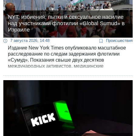
NYT: избиения, пытки и сексуальное насилие
над участниками флотилии «Global Sumud» в
Израиле
7 августа 2026, 14:48
Происшествия
Издание New York Times опубликовало масштабное
расследование по следам задержания флотилии
«Сумуд». Показания свыше двух десятков
международных активистов, медицинские
документы из четырех стран и видеозаписи
указывают на то, что операция ВМС Израиля по
перехвату гуманитарного конвоя в Средиземном
море сопровождалась систематическим физическим
и психологическим насилием. Израильские власти
категорически отрицают обвинения, называя их
сфабрикованной акцией по дискредитации
государства.