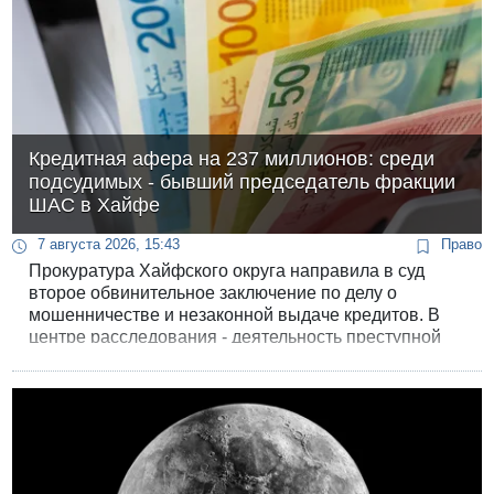
Кредитная афера на 237 миллионов: среди
подсудимых - бывший председатель фракции
ШАС в Хайфе
7 августа 2026, 15:43
Право
Прокуратура Хайфского округа направила в суд
второе обвинительное заключение по делу о
мошенничестве и незаконной выдаче кредитов. В
центре расследования - деятельность преступной
сети под руководством бизнесмена Рана Херинга и
его семьи из района Крайот. На протяжении семи
лет обвиняемые наживались на гражданах,
оказавшихся в тяжелом финансовом положении и
получивших отказ в банковском кредитовании.