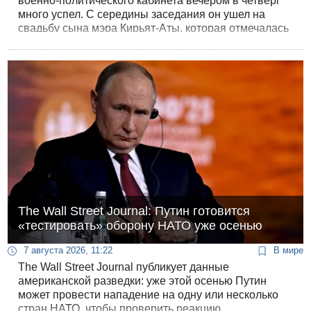
военно-политического кабинета вечером в четверг
много успел. С середины заседания он ушел на
свадьбу сына мэра Кирьят-Аты, которая отмечалась
в Ришон-ле-Ционе.
The Wall Street Journal: Путин готовится
«тестировать» оборону НАТО уже осенью
7 августа 2026, 11:22
В мире
The Wall Street Journal публикует данные
американской разведки: уже этой осенью Путин
может провести нападение на одну или несколько
стран НАТО, чтобы проверить реакцию.