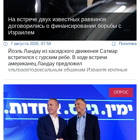
На встрече двух известных раввинов
договорились о финансировании борьбы с
Израилем
7 августа 2026, 07:59
Политика
Йоэль Ландау из хасидского движения Сатмар
встретился с гурским ребе. В ходе встречи
американец Ландау предложил
ультраортодоксальным общинам Израиля крупные
суммы денег для борьбы с законом о воинской
повинности.
ОПРОС