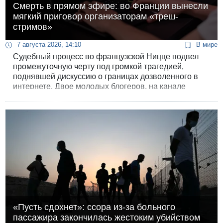
Смерть в прямом эфире: во Франции вынесли
мягкий приговор организаторам «треш-
стримов»
7 августа 2026, 14:10
В мире
Судебный процесс во французской Ницце подвел
промежуточную черту под громкой трагедией,
поднявшей дискуссию о границах дозволенного в
интернете. Двое молодых блогеров, на канале
которых в августе 2025 года во время
марафонского прямого эфира скончался 46-летний
стример Рафаэль Гравен, избежали реального
тюремного срока. Суд применил к ним условные
наказания за «насилие при отягчающих
обстоятельствах».
«Пусть сдохнет»: ссора из-за больного
пассажира закончилась жестоким убийством