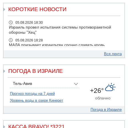
КОРОТКИЕ НОВОСТИ
05.08.2026 18:30
Израиль провел испытания системы противоракетной
обороны "Хец"
05.08.2026 18:28
МАДА призывает израильтян срочно сдавать кровь
05.08.2026 17:00
Вся лента
Бывший посол Израиля в ООН Гилад Эрдан объявит в
четверг о создании новой политической партии
ПОГОДА В ИЗРАИЛЕ
05.08.2026 13:49
На севере Израиля на берег выбросило тело
05.08.2026 13:32
Тель-Авив
В России горят новые склады
+26°
Прогноз погоды на 7 дней
05.08.2026 10:19
облачно
Уровень воды в озере Кинерет
Хуситы сообщают об атаке по Саудовскому танкеру
05.08.2026 10:16
Погода в Израиле
Левые активисты пытались ворваться в офис
"Религиозного сионизма"
КАССА BRAVO! *3221
05.08.2026 06:42