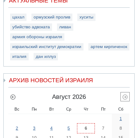
АКТУАЛЬНЫЕ ТЕМЫ
цахал
ормузский пролив
хуситы
убийство адвоката
ливан
армия обороны израиля
израильский институт демократии
артем кирпиченок
италия
дан иллуз
АРХИВ НОВОСТЕЙ ИЗРАИЛЯ
Август 2026
Вс
Пн
Вт
Ср
Чт
Пт
Сб
1
2
3
4
5
6
7
8
9
10
11
12
13
14
15