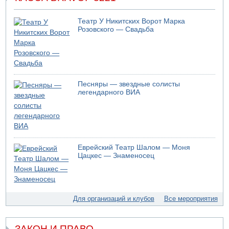
В Дубае поднимается дым над портом
05.08.2026 06:41
Театр У Никитских Ворот Марка
Еще один меморандум для Ирана
Розовского — Свадьба
04.08.2026 20:31
Минздрав и Министерство экологии сообщили о
необычно высоком уровне загрязнения воды в девяти
реках и ручьях на севере страны
04.08.2026 19:20
Песняры — звездные солисты
Шоссе 6 и участок шоссе 1 в восточном направлении в
легендарного ВИА
районе Бейт-Шемеша вновь открыты для движения
04.08.2026 18:17
75-летний мужчина получил тяжелые ножевые ранения
в результате нападения на улице Левински в Тель-
Авиве
Еврейский Театр Шалом — Моня
04.08.2026 13:48
Цацкес — Знаменосец
Американцы за пять месяцев израсходовали почти все
запасы ракет
04.08.2026 13:12
Ракетная атака на судно вблизи Омана
Для организаций и клубов
Все мероприятия
04.08.2026 12:29
Малыш обварился супом в Бней-Браке
ЗАКОН И ПРАВО