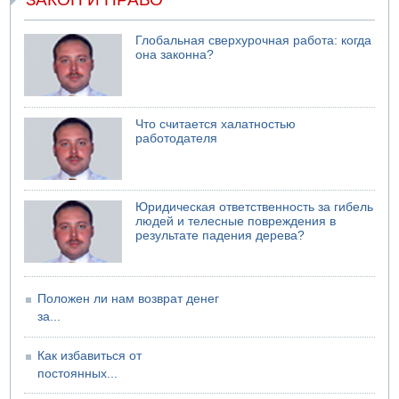
04.08.2026 10:13
Троих подростков унесло течением на Кинерете
Глобальная сверхурочная работа: когда
04.08.2026 08:45
она законна?
Атака на склады в Подмосковье и Ленинградской
области
04.08.2026 06:53
Суд "Ликуда" отменил решение конференции партии
Что считается халатностью
работодателя
04.08.2026 06:10
Пожар в квартире в Ашдоде
Юридическая ответственность за гибель
людей и телесные повреждения в
результате падения дерева?
Положен ли нам возврат денег
за...
Как избавиться от
постоянных...