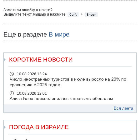
Заметили ошибку в тексте?
Выделите текст мышью и нажмите
+
Ctrl
Enter
Еще в разделе
В мире
КОРОТКИЕ НОВОСТИ
10.08.2026 13:24
Число иностранных туристов в июле выросло на 29% по
сравнению с 2025 годом
10.08.2026 12:01
Ализа Блох присоединилась к правым либералам
09.08.2026 21:03
Вся лента
На 4-м шоссе погиб под колесами автомобиля мужчина
лет 50
ПОГОДА В ИЗРАИЛЕ
09.08.2026 20:04
Сын экс-депутата от партии ШАС арестован за
хранение незаконного оружия и наркотиков