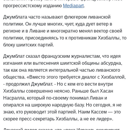
прогрессистскому изданию
Mediapart
.
Джумблата часто называют флюгером ливанской
политики. Он лучше многих, чует, куда дует ветер в
регионе и в Ливане и многократно менял вектор своей
политики, присоединяясь то к противникам Хизбаллы, то
блоку шиитских партий.
Джумблат сказал французским журналистам, что идея
изгнания или вытеснения шиитской общины абсурдна,
так как она является интегральной частью ливанского
общества. «Вместо этого требуется диалог с Хизбаллой,
- продолжил Джумблат. - Но с кем его вести внутри
Хизбаллы совершенно неясно. Раньше был Хасан
Насралла, который по-своему понимал Ливан и
опирался на широкую народную базу. Но сегодня, я не
знаю, кто руководит этой партией. Наим Кассем — это
скорее пресс-секретарь Хизбаллы, а не ее лидер».