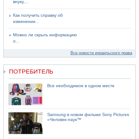
внуку,...
09.08.2026 13:38
NYT: Хизбалла переживает самый серьезный
Как получить справку об
финансовый кризис за многие годы
изменении...
09.08.2026 13:29
Трагедия в Мексике: четырехлетний израильский
Можно ли скрыть информацию
ребенок утонул, упав в бассейн
о...
09.08.2026 08:30
Авиакомпания Air Canada вновь отсрочила
Все новости израильского права
возвращение в Израиль
ПОТРЕБИТЕЛЬ
Все необходимое в одном месте
Samsung в новом фильме Sony Pictures
«Человек-паук™