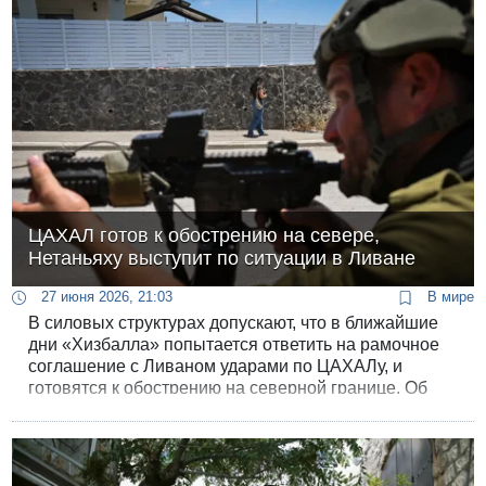
ЦАХАЛ готов к обострению на севере,
Нетаньяху выступит по ситуации в Ливане
27 июня 2026, 21:03
В мире
В силовых структурах допускают, что в ближайшие
дни «Хизбалла» попытается ответить на рамочное
соглашение с Ливаном ударами по ЦАХАЛу, и
готовятся к обострению на северной границе. Об
этом со ссылкой на источник в системе
безопасности сообщает Итамар Эйхнер с Ynet.