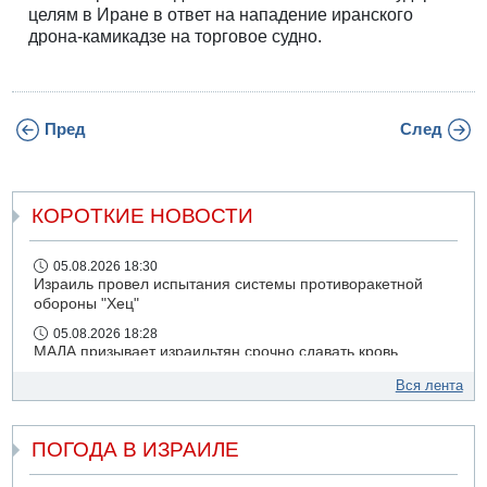
целям в Иране в ответ на нападение иранского
дрона-камикадзе на торговое судно.
Пред
След
КОРОТКИЕ НОВОСТИ
05.08.2026 18:30
Израиль провел испытания системы противоракетной
обороны "Хец"
05.08.2026 18:28
МАДА призывает израильтян срочно сдавать кровь
05.08.2026 17:00
Вся лента
Бывший посол Израиля в ООН Гилад Эрдан объявит в
четверг о создании новой политической партии
ПОГОДА В ИЗРАИЛЕ
05.08.2026 13:49
На севере Израиля на берег выбросило тело