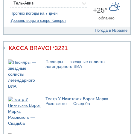
05.08.2026 13:32
Тель-Авив
В России горят новые склады
+25°
Прогноз погоды на 7 дней
05.08.2026 10:19
облачно
Уровень воды в озере Кинерет
Хуситы сообщают об атаке по Саудовскому танкеру
Погода в Израиле
КАССА BRAVO! *3221
Песняры — звездные солисты
легендарного ВИА
Театр У Никитских Ворот Марка
Розовского — Свадьба