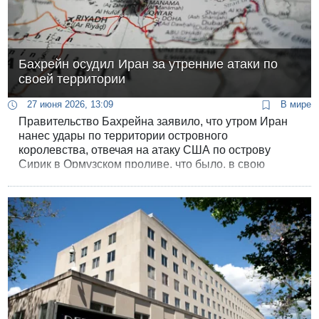
Бахрейн осудил Иран за утренние атаки по
своей территории
27 июня 2026, 13:09
В мире
Правительство Бахрейна заявило, что утром Иран
нанес удары по территории островного
королевства, отвечая на атаку США по острову
Сирик в Ормузском проливе, что было, в свою
очередь, ответом на поражение торгового судна
иранским дроном-камикадзе.