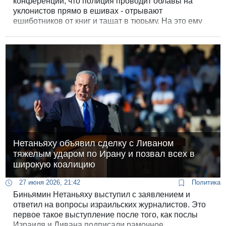
конференции, что полиция проводит облавы на
уклонистов прямо в ешивах - отрывают
ешиботников от книг и тащат в тюрьму. На это ему
якобы пожаловались военные ешивы для
ультраортодоксов.
Нетаньяху объявил сделку с Ливаном
тяжелым ударом по Ирану и позвал всех в
широкую коалицию
27 июня 2026, 21:42
Политика
Биньямин Нетаньяху выступил с заявлением и
ответил на вопросы израильских журналистов. Это
первое такое выступление после того, как послы
Израиля и Ливана подписали рамочное