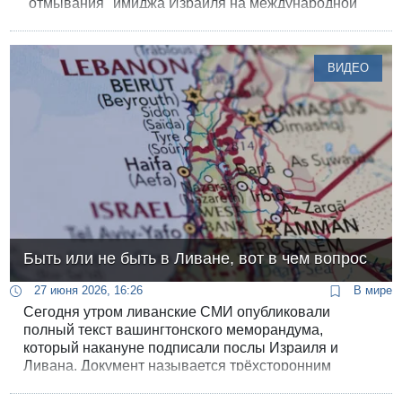
"отмывания" имиджа Израиля на международной
арене.
ВИДЕО
Быть или не быть в Ливане, вот в чем вопрос
27 июня 2026, 16:26
В мире
Сегодня утром ливанские СМИ опубликовали
полный текст вашингтонского меморандума,
который накануне подписали послы Израиля и
Ливана. Документ называется трёхсторонним
рамочным соглашением и описывает, при каких
именно условиях израильская армия покинет зону