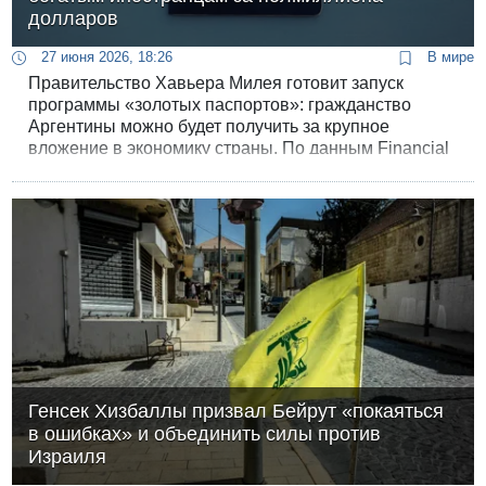
долларов
27 июня 2026, 18:26
В мире
Правительство Хавьера Милея готовит запуск
программы «золотых паспортов»: гражданство
Аргентины можно будет получить за крупное
вложение в экономику страны. По данным Financial
Times, запустить это дело собираются уже в этом
году.
Генсек Хизбаллы призвал Бейрут «покаяться
в ошибках» и объединить силы против
Израиля