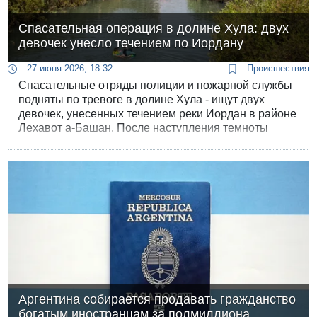
Спасательная операция в долине Хула: двух
девочек унесло течением по Иордану
27 июня 2026, 18:32
Происшествия
Спасательные отряды полиции и пожарной службы
подняты по тревоге в долине Хула - ищут двух
девочек, унесенных течением реки Иордан в районе
Лехавот а-Башан. После наступления темноты
спасатели нашли тела обеих девочек.
Аргентина собирается продавать гражданство
богатым иностранцам за полмиллиона