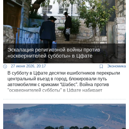
Эскалация религиозной войны против
«осквернителей субботы» в Цфате
27 июня 2026, 20:17
Экономика
В субботу в Цфате десятки ешиботников перекрыли
центральный въезд в город, блокировали путь
автомобилям с криками “Шабес”. Война против
"осквернителей субботы" в Цфате набирает
обороты.