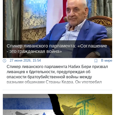
Спикер ливанского парламента: «Соглашение
- это гражданская война»
27 июня 2026, 15:54
В мире
Спикер ливанского парламента Набих Бери призвал
ливанцев к бдительности, предупреждая об
опасности братоубийственной войны между
разными общинами Страны Кедра. Он употребил
слово «фитна», означающее «смута» или «тяжелое
испытание».