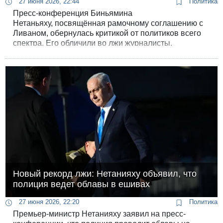
27 июня 2026, 22:44
Политика
Пресс-конференция Биньямина
Нетаньяху, посвящённая рамочному соглашению с
Ливаном, обернулась критикой от политиков всего
спектра. Его обличили во лжи журналисты,
недовольны остались остались как
оппозиционеры,так и представители коалиции.
Новый рекорд лжи: Нетанияху объявил, что
полиция ведет облавы в ешивах
27 июня 2026, 22:20
Политика
Премьер-министр Нетанияху заявил на пресс-