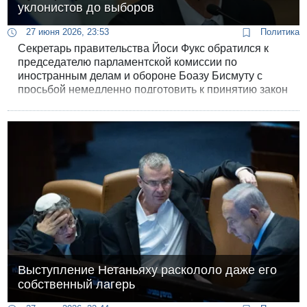
уклонистов до выборов
27 июня 2026, 23:53
Политика
Секретарь правительства Йоси Фукс обратился к
председателю парламентской комиссии по
иностранным делам и обороне Боазу Бисмуту с
просьбой немедленно подготовить к принятию закон
о временном "замораживании" арестов
религиозных уклонистов.
Выступление Нетаньяху раскололо даже его
собственный лагерь