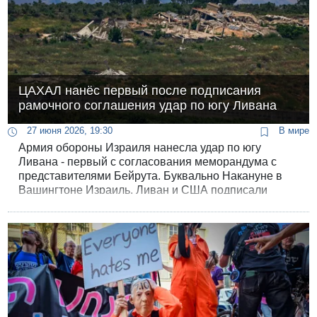
ЦАХАЛ нанёс первый после подписания
рамочного соглашения удар по югу Ливана
27 июня 2026, 19:30
В мире
Армия обороны Израиля нанесла удар по югу
Ливана - первый с согласования меморандума с
представителями Бейрута. Буквально Накануне в
Вашингтоне Израиль, Ливан и США подписали
трёхстороннюю рамочную договорённость, которая
должна стать началом для переговоров о
полноценном соглашении и будущем мире между
двумя странами.