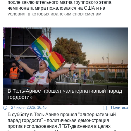
после заключительного матча группового этапа
чемпионата мира пожаловался на США и на
условия, в которых иранским спортсменам
пришлось играть и тренироваться. Минувшей ночью
его команда сыграла вничью с Египтом - 1:1
В Тель-Авиве прошел «альтернативный парад
гордости»
27 июня 2026, 16:45
Политика
В субботу в Тель-Авиве прошел "альтернативный
парад гордости" - политическая демонстрация
против использования ЛГБТ-движения в целях