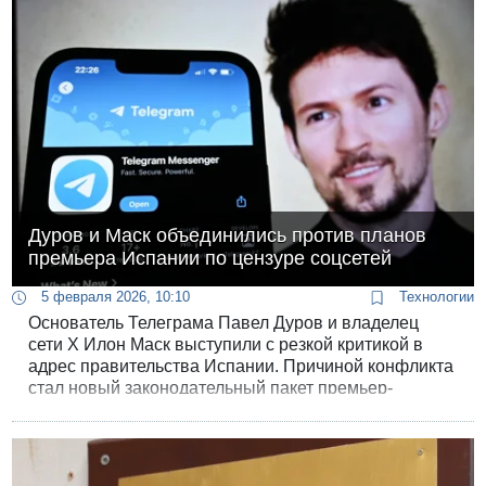
квартал назад у Gemini было 650 миллионов
пользователей.
Дуров и Маск объединились против планов
премьера Испании по цензуре соцсетей
5 февраля 2026, 10:10
Технологии
Основатель Телеграма Павел Дуров и владелец
сети X Илон Маск выступили с резкой критикой в
адрес правительства Испании. Причиной конфликта
стал новый законодательный пакет премьер-
министра Педро Санчеса, который предполагает
радикальное ограничение свободы в интернете и
деанонимизацию пользователей.