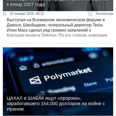
к концу 2027 года
23 января 2026, 08:12
Технологии
Выступая на Всемирном экономическом форуме в
Давосе, Швейцария, генеральный директор Tesla
Илон Маск сделал ряд громких заявлений о
будущем проекта Optimus. По его словам, компания
намерена начать продажи своих человекоподобных
роботов широкой публике уже к концу 2027 года.
ЦАХАЛ и ШАБАК ищут «пророка»,
заработавшего 154,000 долларов на войне с
Ираном