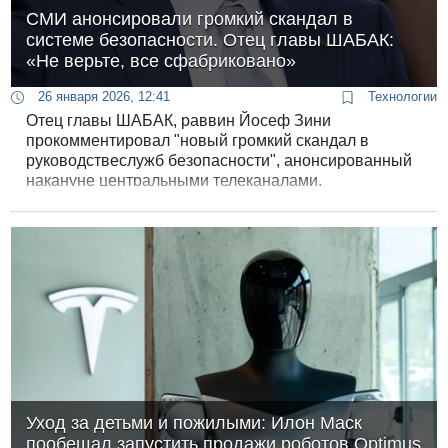
СМИ анонсировали громкий скандал в
системе безопасности. Отец главы ШАБАК:
«Не верьте, все сфабриковано»
26 января 2026, 12:41
Технологии
Отец главы ШАБАК, раввин Йосеф Зини
прокомментировал "новый громкий скандал в
руководствеслужб безопасности", анонсированный
накануне центральными телеканалами.
Расследование пока находится под строгим
запретом на публикацию, но раввин уже призвал
ничему не верить: "даже если будет видео или фото
- все это фабрикация".
Уход за детьми и пожилыми: Илон Маск
пообещал запустить продажи роботов Optimus