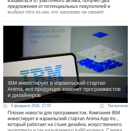
избавиться от убыточного актива, получил два
предложения от потенциальных покупателей и
выбрал того из них, кто заведомо не сможет
сохранить новостную редакцию, поскольку погряз в
долгах и уже массово увольняет журналистов с
другого своего телеканала i24.
IBM инвестирует в израильский стартап
Anima, его продукция заменит программистов
и дизайнеров
5 февраля 2026, 17:07
Технологии
Плохие новости для программистов. Компания IBM
инвестирует в израильский стартап Anima App Inc.,
который работает на стыке дизайна, искусственного
интеллекта и так называемого вайб-кодинга. Сделка