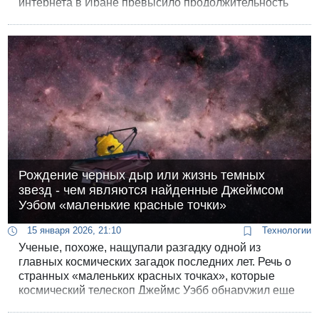
интернета в Иране превысило продолжительность
отключения интернета во время протестов в 2019
году, и признаков восстановления, даже частичного
или регионального, по-прежнему нет. Ситуация в
Иране стала для Starlink Илона Маска не просто
гуманитарной миссией, но и важнейшей
демонстрацией возможностей.
Рождение черных дыр или жизнь темных
звезд - чем являются найденные Джеймсом
Уэбом «маленькие красные точки»
15 января 2026, 21:10
Технологии
Ученые, похоже, нащупали разгадку одной из
главных космических загадок последних лет. Речь о
странных «маленьких красных точках», которые
космический телескоп Джеймс Уэбб обнаружил еще
в 2022 году. Скорее всего, это молодые
сверхмассивные черные дыры, укутанные в