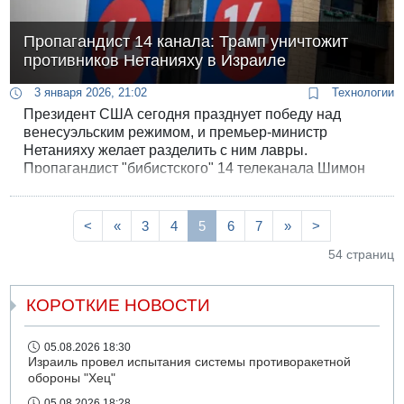
Пропагандист 14 канала: Трамп уничтожит
противников Нетанияху в Израиле
3 января 2026, 21:02
Технологии
Президент США сегодня празднует победу над
венесуэльским режимом, и премьер-министр
Нетанияху желает разделить с ним лавры.
Пропагандист "бибистского" 14 телеканала Шимон
Рыклин объявил "падение Венесуэлы" плодом
"доктрины Нетанияху-Трампа". Рыклин выразил
надежду, что Трамп, расправившись с Венесуэлой и
<
«
3
4
5
6
7
»
>
Ираном, уничтожит также всех врагов премьер-
54 страниц
министра в Израиле.
КОРОТКИЕ НОВОСТИ
05.08.2026 18:30
Израиль провел испытания системы противоракетной
обороны "Хец"
05.08.2026 18:28