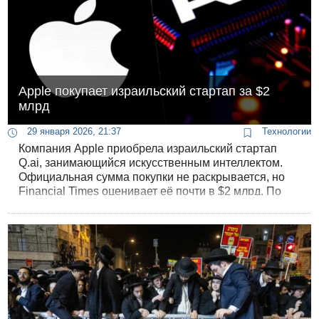
Аpple покупает израильский стартап за $2
млрд
29 января 2026, 21:37
Технологии
Компания Apple приобрела израильский стартап
Q.ai, занимающийся искусственным интеллектом.
Официальная сумма покупки не раскрывается, но
Financial Times оценивает её почти в $2 млрд. По
данным издания, это может быть второе по
величине приобретение Apple за всю историю.