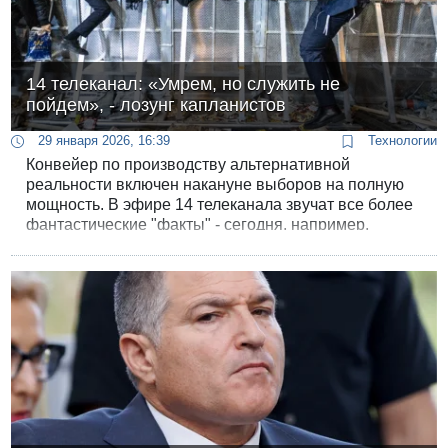
14 телеканал: «Умрем, но служить не
пойдем», - лозунг капланистов
29 января 2026, 16:39
Технологии
Конвейер по производству альтернативной
реальности включен накануне выборов на полную
мощность. В эфире 14 телеканала звучат все более
фантастические "факты" - сегодня, например,
комментатор телеканала сообщил избирателям, что
ультраортодоксы никогда не выдвигали лозунг
"Умрем, но служить не пойдем", - им его навязали
"капланисты".