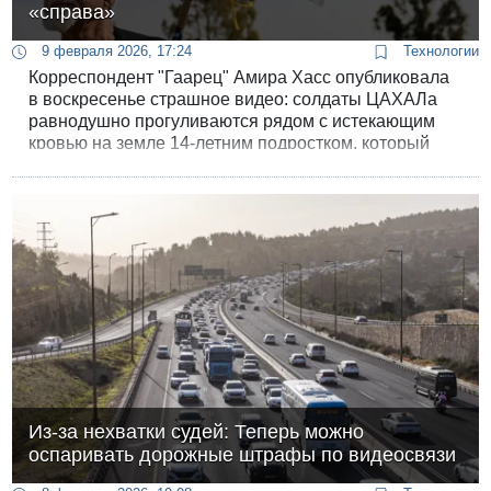
«справа»
9 февраля 2026, 17:24
Технологии
Корреспондент "Гаарец" Амира Хасс опубликовала
в воскресенье страшное видео: солдаты ЦАХАЛа
равнодушно прогуливаются рядом с истекающим
кровью на земле 14-летним подростком, который
умирает у них на глазах, тщетно пытаясь обратить
на себя их внимание и получить помощь. Агония
продолжалась 45 минут, и когда раненый умер, его
погрузили в военный "амбуланс".
Из-за нехватки судей: Теперь можно
оспаривать дорожные штрафы по видеосвязи