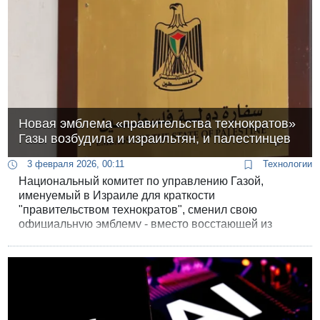
Новая эмблема «правительства технократов»
Газы возбудила и израильтян, и палестинцев
3 февраля 2026, 00:11
Технологии
Национальный комитет по управлению Газой,
именуемый в Израиле для краткости
"правительством технократов", сменил свою
официальную эмблему - вместо восстающей из
пепла птицы Феникс цветов палестинского флага на
его официальных страницах появился всем
знакомый орел Палестинской автономии.