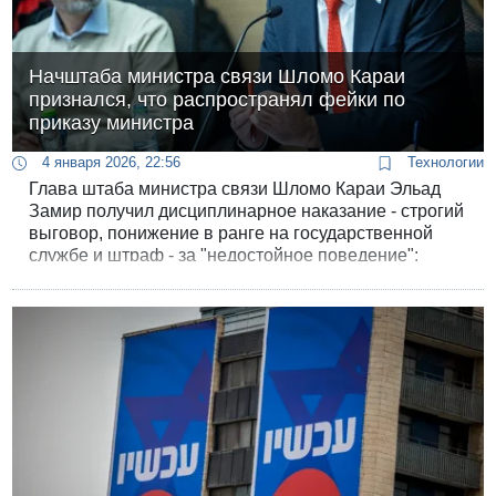
Начштаба министра связи Шломо Караи
признался, что распространял фейки по
приказу министра
4 января 2026, 22:56
Технологии
Глава штаба министра связи Шломо Караи Эльад
Замир получил дисциплинарное наказание - строгий
выговор, понижение в ранге на государственной
службе и штраф - за "недостойное поведение":
нападение на журналиста в Кнессете и
распространение в чатах "Ликуда" фейкового фото
депутата Давида Битана.