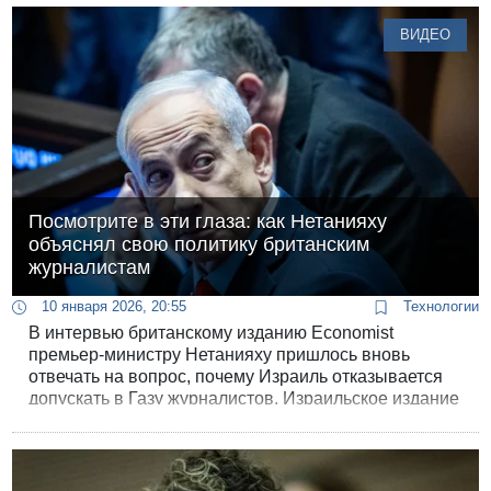
плотные газовые «одеяла».
ВИДЕО
Посмотрите в эти глаза: как Нетанияху
объяснял свою политику британским
журналистам
10 января 2026, 20:55
Технологии
В интервью британскому изданию Economist
премьер-министру Нетанияху пришлось вновь
отвечать на вопрос, почему Израиль отказывается
допускать в Газу журналистов. Израильское издание
“Седьмой глаз” обратило на эту часть интервью
особое внимание и показало крупным планом лицо
премьер-министра в те минуты, когда он
сознательно и откровенно лжет собеседнику в глаза.