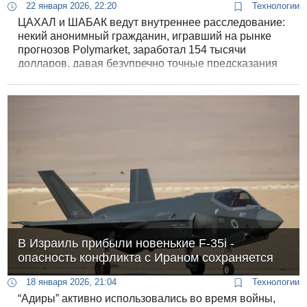
22 января 2026, 22:20
Технологии
ЦАХАЛ и ШАБАК ведут внутреннее расследование:
некий анонимный гражданин, игравший на рынке
прогнозов Polymarket, заработал 154 тысячи
долларов, давая безупречно точные предсказания
по развитию событий во время июньской войны с
Ираном. В анониме подозревают израильского
инсайдера, злоупотребившего допуском к секретной
информации.
В Израиль прибыли новенькие F-35i -
опасность конфликта с Ираном сохраняется
18 января 2026, 21:04
Технологии
“Адиры” активно использовались во время войны,