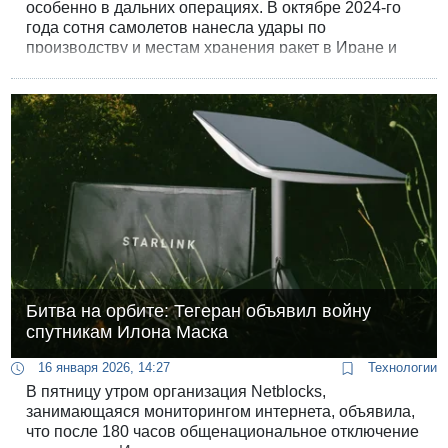
особенно в дальних операциях. В октябре 2024-го
года сотня самолетов нанесла удары по
производству и местам хранения ракет в Иране и
батареям С-300. Именно F-35i обеспечивали
коридор для других самолетов (F-15 и F-16),
подавляя радары.
Битва на орбите: Тегеран объявил войну
спутникам Илона Маска
16 января 2026, 14:27
Технологии
В пятницу утром организация Netblocks,
занимающаяся мониторингом интернета, объявила,
что после 180 часов общенациональное отключение