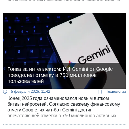
должна помочь корпорации создавать новые
продукты, используя искусственный интеллект
вместо человеческого труда.
Гонка за интеллектом: ИИ Gemini от Google
преодолел отметку в 750 миллионов
пользователей
5 февраля 2026, 11:42
Технологии
Конец 2025 года ознаменовался новым витком
битвы нейросетей. Согласно свежему финансовому
отчету Google, их чат-бот Gemini достиг
впечатляющей отметки в 750 миллионов активных
пользователей в месяц. Эта цифра демонстрирует
стремительный рост популярности сервиса - еще