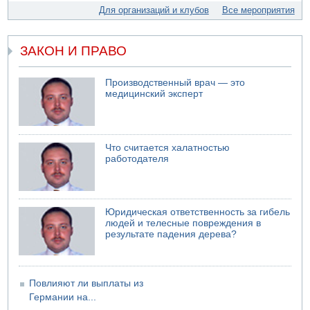
05.08.2026 18:30
Для организаций и клубов
Все мероприятия
Израиль провел испытания системы противоракетной
обороны "Хец"
ЗАКОН И ПРАВО
05.08.2026 18:28
МАДА призывает израильтян срочно сдавать кровь
05.08.2026 17:00
Производственный врач — это
Бывший посол Израиля в ООН Гилад Эрдан объявит в
медицинский эксперт
четверг о создании новой политической партии
Что считается халатностью
работодателя
Юридическая ответственность за гибель
людей и телесные повреждения в
результате падения дерева?
Повлияют ли выплаты из
Германии на...