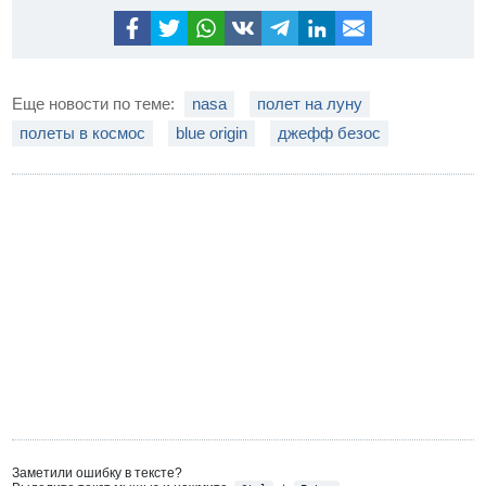
Еще новости по теме:
nasa
полет на луну
полеты в космос
blue origin
джефф безос
Заметили ошибку в тексте?