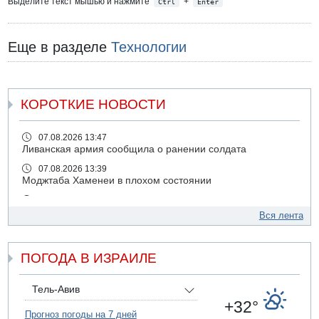
Выделите текст мышью и нажмите
+
Ctrl
Enter
Еще в разделе
Технологии
КОРОТКИЕ НОВОСТИ
07.08.2026 13:47
Ливанская армия сообщила о ранении солдата
07.08.2026 13:39
Моджтаба Хаменеи в плохом состоянии
07.08.2026 11:55
Министр обороны ушел с заседания кабинета на
Вся лента
свадьбу
07.08.2026 11:05
ПОГОДА В ИЗРАИЛЕ
Саудовская Аравия опасается нападения хуситов и
иракских ополченцев
07.08.2026 08:29
Тель-Авив
В Бат-Яме утонул мужчина
+32°
Прогноз погоды на 7 дней