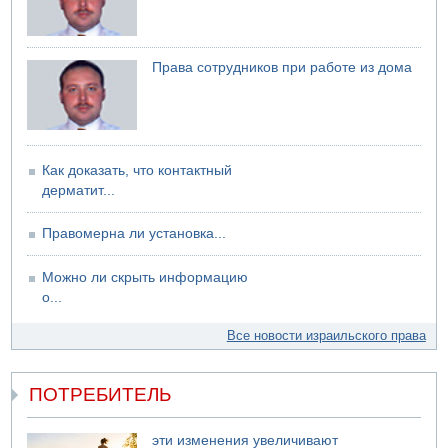
Иерусалиме
07.08.2026 17:57
Подозреваемый в домогательствах в хостеле - Гильбоа
Права сотрудников при работе из дома
Дахан
07.08.2026 17:55
Обнародовано имя полицейского, подозреваемого в
коррупционных отношениях с Йоавом Элиаси
07.08.2026 17:51
Как доказать, что контактный
БАГАЦ отказался заморозить лишение налоговых льгот
дерматит...
для уклонистов-харедим
07.08.2026 17:48
Правомерна ли установка...
В Иерусалиме водитель врезался в забор и серьезно
пострадал
Можно ли скрыть информацию
о...
Все новости израильского права
ПОТРЕБИТЕЛЬ
эти изменения увеличивают