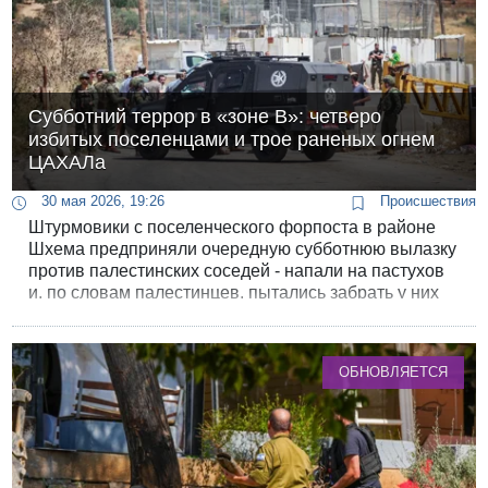
Субботний террор в «зоне В»: четверо
избитых поселенцами и трое раненых огнем
ЦАХАЛа
30 мая 2026, 19:26
Происшествия
Штурмовики с поселенческого форпоста в районе
Шхема предприняли очередную субботнюю вылазку
против палестинских соседей - напали на пастухов
и, по словам палестинцев, пытались забрать у них
скот, а в ответ на сопротивление избили. ЦАХАЛ
действовал по стандарту последнего времени.
ОБНОВЛЯЕТСЯ