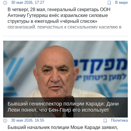
30 мая 2026, 17:27
В мире
В четверг, 28 мая, генеральный секретарь ООН
Антониу Гутерриш внёс израильские силовые
структуры в ежегодный «чёрный список»
организаций, причастных к сексуальному насилию в
зонах вооружённых конфликтов. А ведь совсем
недавно это казалось просто невероятным.
Бывший генинспектор полиции Каради: Дани
Леви понял, что Бен-Гвир его использует
30 мая 2026, 16:55
Политика
Бывший начальник полиции Моше Каради заявил,