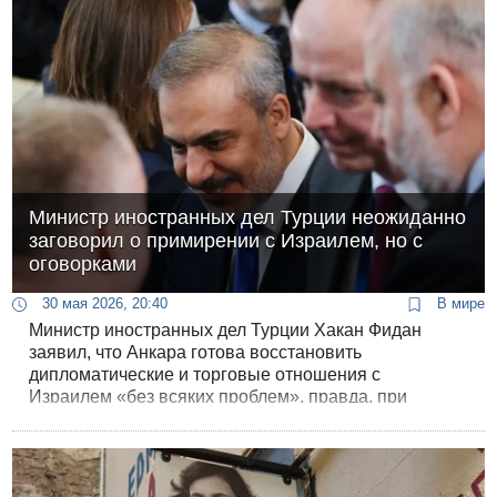
Министр иностранных дел Турции неожиданно
заговорил о примирении с Израилем, но с
оговорками
30 мая 2026, 20:40
В мире
Министр иностранных дел Турции Хакан Фидан
заявил, что Анкара готова восстановить
дипломатические и торговые отношения с
Израилем «без всяких проблем», правда, при
условии, что Израиль прекратит войну в Газе. Об
этом он сказал в интервью изданию Nikkei Asia.