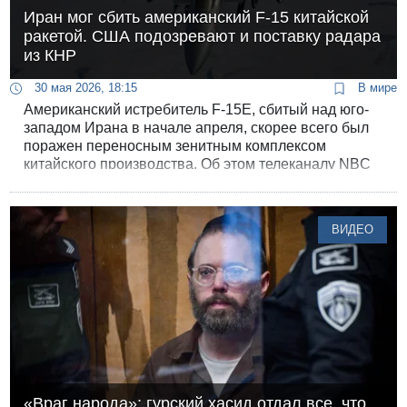
Иран мог сбить американский F-15 китайской
ракетой. США подозревают и поставку радара
из КНР
30 мая 2026, 18:15
В мире
Американский истребитель F-15E, сбитый над юго-
западом Ирана в начале апреля, скорее всего был
поражен переносным зенитным комплексом
китайского производства. Об этом телеканалу NBC
News рассказали три источника, знакомых с ходом
расследования.
ВИДЕО
«Враг народа»: гурский хасид отдал все, что