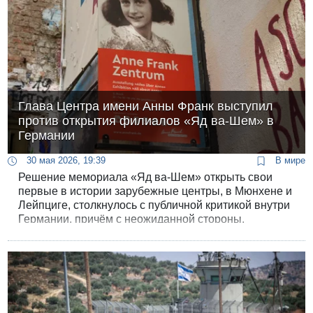
Глава Центра имени Анны Франк выступил
против открытия филиалов «Яд ва-Шем» в
Германии
30 мая 2026, 19:39
В мире
Решение мемориала «Яд ва-Шем» открыть свои
первые в истории зарубежные центры, в Мюнхене и
Лейпциге, столкнулось с публичной критикой внутри
Германии, причём с неожиданной стороны.
Опасность в том, что память о Катастрофе может
быть использована в политике, что обесценит ее.