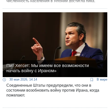
численность населения в Японии достигла пика,
страна потеряла 5 млн, а по прогнозам демографов
к 2070 году численность населения сократится до 89
млн, то есть почти на треть.
Пит Хегсет: Мы имеем все возможности
начать войну с Ираном»
30 мая 2026, 14:14
В мире
Соединенные Штаты предупредили, что они в
состоянии возобновить войну против Ирана, когда
пожелают.