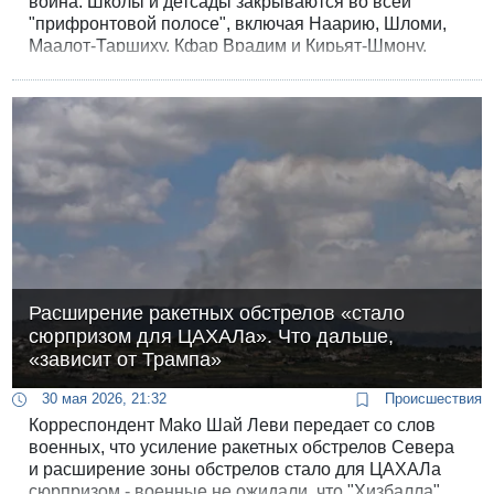
война. Школы и детсады закрываются во всей
"прифронтовой полосе", включая Наарию, Шломи,
Маалот-Таршиху, Кфар Врадим и Кирьят-Шмону.
Расширение ракетных обстрелов «стало
сюрпризом для ЦАХАЛа». Что дальше,
«зависит от Трампа»
30 мая 2026, 21:32
Происшествия
Корреспондент Mako Шай Леви передает со слов
военных, что усиление ракетных обстрелов Севера
и расширение зоны обстрелов стало для ЦАХАЛа
сюрпризом - военные не ожидали, что "Хизбалла"