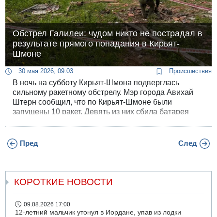
Обстрел Галилеи: чудом никто не пострадал в
результате прямого попадания в Кирьят-
Шмоне
30 мая 2026, 09:03
Происшествия
В ночь на субботу Кирьят-Шмона подверглась
сильному ракетному обстрелу. Мэр города Авихай
Штерн сообщил, что по Кирьят-Шмоне были
запущены 10 ракет. Девять из них сбила батарея
«Железного купола», но одна преодолела ПВО и
упала в центре города. В результате прямого
попадания сильно пострадали здания, но, на
Пред
След
счастье, никто из жителей не пострадал.
КОРОТКИЕ НОВОСТИ
09.08.2026 17:00
12-летний мальчик утонул в Иордане, упав из лодки