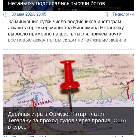
Нетаньяху подписались тысячи ботов
30 мая 2026, 23:05
Технологии
За минувшие сутки число подписчиков инстаграм-
аккаунта премьер-министра Биньямина Нетаньяху
выросло примерно на шесть тысяч, причём почти
все новые аккаунты выглядят не как живые люди, а
как боты. На это обратил внимание сетевой
исследователь Гиль Фельдман, который ведёт
проект «Положение дел».
Двойная игра в Ормузе: Катар платит
Тегерану за проход судов через пролив, США
в курсе