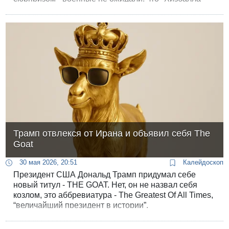
так ответит на усиление обстрелов Ливана и
продвижение израильских войск за реку Литани.
Трамп отвлекся от Ирана и объявил себя The
Goat
30 мая 2026, 20:51
Калейдоскоп
Президент США Дональд Трамп придумал себе
новый титул - THE GOAT. Нет, он не назвал себя
козлом, это аббревиатура - The Greatest Of All Times,
“величайший президент в истории”.