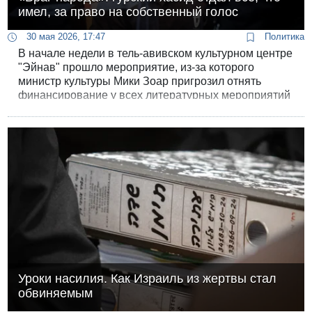
имел, за право на собственный голос
30 мая 2026, 17:47
Политика
В начале недели в тель-авивском культурном центре
"Эйнав" прошло мероприятие, из-за которого
министр культуры Мики Зоар пригрозил отнять
финансирование у всех литературных мероприятий
в Израиле.
Уроки насилия. Как Израиль из жертвы стал
обвиняемым