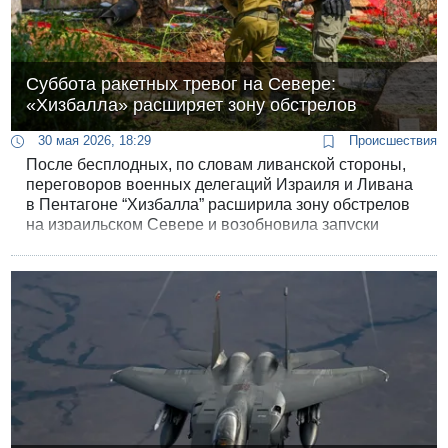
Суббота ракетных тревог на Севере:
«Хизбалла» расширяет зону обстрелов
30 мая 2026, 18:29
Происшествия
После бесплодных, по словам ливанской стороны,
переговоров военных делегаций Израиля и Ливана
в Пентагоне “Хизбалла” расширила зону обстрелов
на израильском Севере и возобновила запуски
ракет. Вечером впервые с момента "прекращения
огня" сирены и взрывы раздались в Кармиэле.