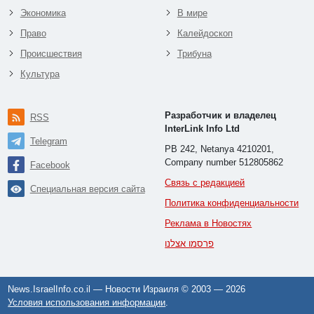
Экономика
В мире
Право
Калейдоскоп
Происшествия
Трибуна
Культура
Разработчик и владелец
RSS
InterLink Info Ltd
Telegram
PB 242, Netanya 4210201,
Company number 512805862
Facebook
Связь с редакцией
Специальная версия сайта
Политика конфиденциальности
Реклама в Новостях
פרסמו אצלנו
News.IsraelInfo.co.il — Новости Израиля © 2003 —
2026
Условия использования информации
.