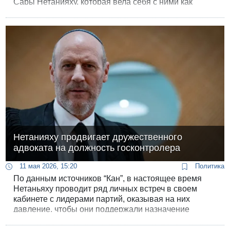
Сары Нетанияху, которая вела себя с ними как
владетельная барыня, причем не очень добрая.
Нетанияху продвигает дружественного
адвоката на должность госконтролера
11 мая 2026, 15:20
Политика
По данным источников “Кан”, в настоящее время
Нетаньяху проводит ряд личных встреч в своем
кабинете с лидерами партий, оказывая на них
давление, чтобы они поддержали назначение
адвоката Михаэля Рабелло.