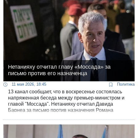
Нетанияху отчитал главу «Моссада» за
письмо против его назначенца
11 мая 2026, 18:45
Политика
13 канал сообщает, что в воскресенье состоялась
напряженная беседа между премьер-министром и
главой "Моссада". Нетанияху отчитал Давида
Барнеа за письмо против назначения Романа
Гофмана главой ШАБАКа.