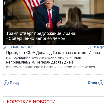
Трамп отверг предложение Ирана:
«Совершенно неприемлемо»
11 мая 2026, 00:07
В мире
Президент США Дональд Трамп назвал ответ Ирана
на последний американский мирный план
неприемлемым. Тегеран десять дней
формулировал свою позицию и передал ее через
пакистанских посредников, но результат, судя по
реакции Белого дома, не оправдал даже самых
скромных ожиданий.
Пред
След
КОРОТКИЕ НОВОСТИ