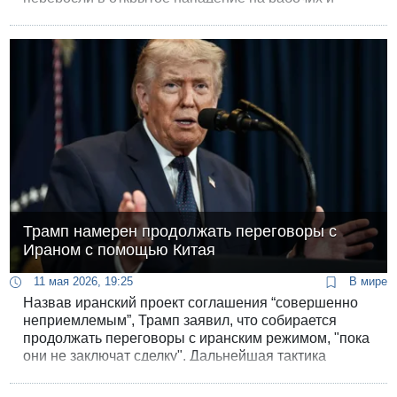
порчу техники.
Трамп намерен продолжать переговоры с
Ираном с помощью Китая
11 мая 2026, 19:25
В мире
Назвав иранский проект соглашения “совершенно
неприемлемым”, Трамп заявил, что собирается
продолжать переговоры с иранским режимом, "пока
они не заключат сделку". Дальнейшая тактика
переговоров "зависит от итогов визита в Пекин".