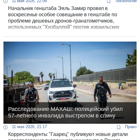
11 мая 2026, 22:06
Технологии
Начальник генштаба Эяль Замир провел в
воскресенье особое совещание в генштабе по
проблеме дешевых дронов-гранатометчиков,
используемых "Хизбаллой" против израильских
солдат в южном Ливане.
Расследование МАХАШ: полицейский убил
57-летнего инвалида выстрелом в спину
11 мая 2026, 21:17
Право
Корреспонденты "Гаарец" публикуют новые детали