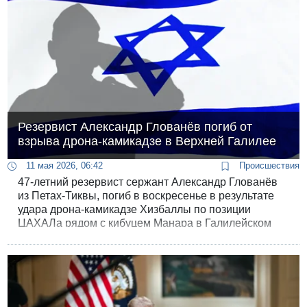
Резервист Александр Глованёв погиб от
взрыва дрона-камикадзе в Верхней Галилее
11 мая 2026, 06:42
Происшествия
47-летний резервист сержант Александр Глованёв
из Петах-Тиквы, погиб в воскресенье в результате
удара дрона-камикадзе Хизбаллы по позиции
ЦАХАЛа рядом с кибуцем Манара в Галилейском
выступе.