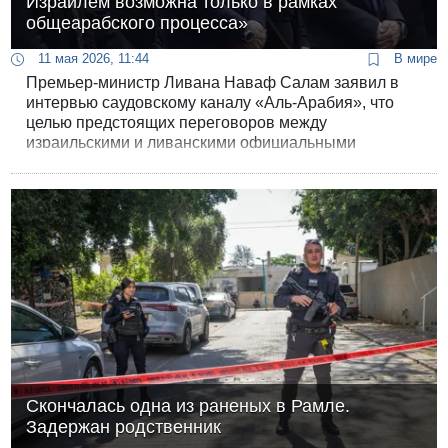
Израилем возможна только в рамках
общеарабского процесса»
11 мая 2026, 11:44
В мире
Премьер-министр Ливана Наваф Салам заявил в
интервью саудовскому каналу «Аль-Арабия», что
целью предстоящих переговоров между
израильскими и ливанскими официальными
делегациями в Вашингтоне будет в первую очередь
уход Израиля из Южного Ливана и прекращение
войны.
Скончалась одна из раненых в Рамле.
Задержан родственник