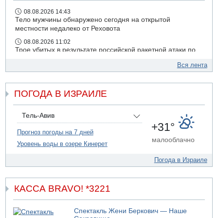
08.08.2026 14:43
Тело мужчины обнаружено сегодня на открытой
местности недалеко от Реховота
08.08.2026 11:02
Трое убитых в результате российской ракетной атаки по
Киеву
Вся лента
07.08.2026 20:43
Поножовщина в Тайбе: 3 мужчин серьезно ранены
ПОГОДА В ИЗРАИЛЕ
07.08.2026 20:41
Ynet: "Хизбалла" запустила БПЛА со взрывчаткой по
силам ЦАХАЛ
Тель-Авив
07.08.2026 19:16
+31°
ДТП в Ашдоде: тяжело ранены двое маленьких детей
Прогноз погоды на 7 дней
малооблачно
Уровень воды в озере Кинерет
07.08.2026 19:14
Скончался водитель, врезавшийся в стену в
Погода в Израиле
Иерусалиме
КАССА BRAVO! *3221
Спектакль Жени Беркович — Наше