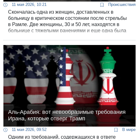
11 мая 2026, 10:21
Происшествия
Скончалась одна из женщин, доставленных в
больницу в критическом состоянии после стрельбы
в Рамле. Две женщины, 30 и 50 лет, находятся в
больнице с тяжелыми ранениями и еще одна была
ранена легко, как полагают в полиции, случайно
попав в поле стрельбы.
Аль-Арабия: вот невообразимые требования
Ирана, которые отверг Трамп
11 мая 2026, 09:52
В мире
Одним из требований, содержащихся в ответе