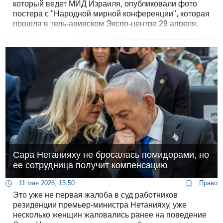
который ведет МИД Израиля, опубликовали фото
постера с "Народной мирной конференции", которая
прошла в тель-авивском Экспо-центре 29 апреля.
"Время пришло - мир, шалом", - возвещает устами
своих политических врагов правительство
бесконечной войны.
Сара Нетанияху не бросалась помидорами, но
ее сотрудница получит компенсацию
11 мая 2026, 15:50
Право
Это уже не первая жалоба в суд работников
резиденции премьер-министра Нетанияху, уже
несколько женщин жаловались ранее на поведение