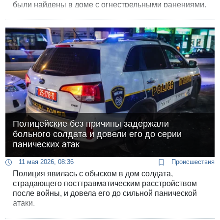
были найдены в доме с огнестрельными ранениями,
одна из них в критическом состоянии, а другая в
тяжелом.
Полицейские без причины задержали
больного солдата и довели его до серии
панических атак
11 мая 2026, 08:36
Происшествия
Полиция явилась с обыском в дом солдата,
страдающего посттравматическим расстройством
после войны, и довела его до сильной панической
атаки.