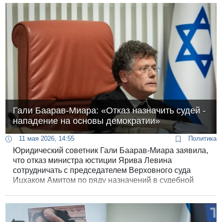
Гали Баарав-Миара: «Отказ назначить судей -
нападение на основы демократии»
11 мая 2026, 14:55
Политика
Юридический советник Гали Баарав-Миара заявила,
что отказ министра юстиции Ярива Левина
сотрудничать с председателем Верховного суда
Ицхаком Амитом по ряду назначений в судебной
системе является незаконным, противоречит
надлежащим государственным процедурам и
крайне необоснован.