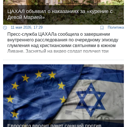
ЦАХАЛ объявил о наказаниях за «курение с
Девой Марией»
11 мая 2026, 17:29
Политика
Пресс-служба ЦАХАЛа сообщила о завершении
внутреннего расследования по очередному эпизоду
глумления над христианскими святынями в южном
Ливане. Заснятый на видео солдат получил три
недели гауптвахты.
Евросоюз вводит пакет санкций против