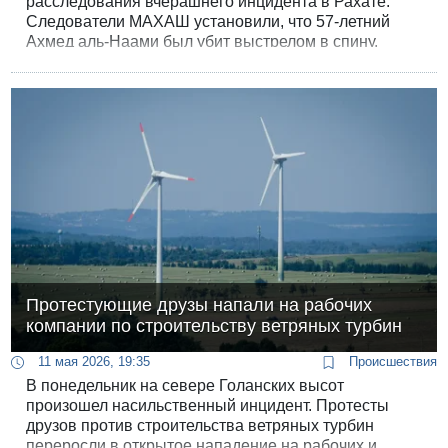
расследования вчерашнего инцидента в Рахате.
Следователи МАХАШ установили, что 57-летний
Ахмед аль-Наами был убит выстрелом в спину.
Протестующие друзы напали на рабочих
компании по строительству ветряных турбин
11 мая 2026, 19:35
Происшествия
В понедельник на севере Голанских высот
произошел насильственный инцидент. Протесты
друзов против строительства ветряных турбин
переросли в открытое нападение на рабочих и