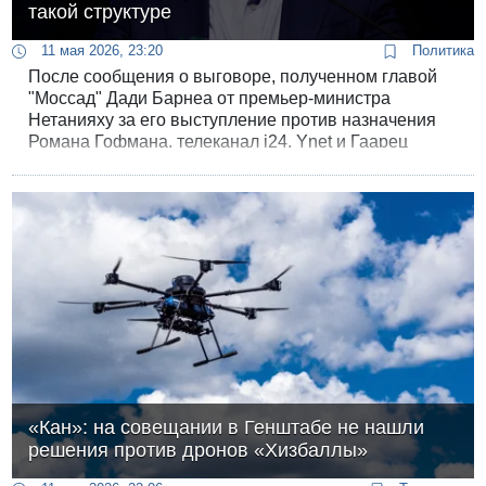
такой структуре
11 мая 2026, 23:20
Политика
После сообщения о выговоре, полученном главой
"Моссад" Дади Барнеа от премьер-министра
Нетанияху за его выступление против назначения
Романа Гофмана, телеканал i24, Ynet и Гаарец
обнародовали письмо Барнеа юрисконсульту
правительства и судьям БАГАЦ.
«Кан»: на совещании в Генштабе не нашли
решения против дронов «Хизбаллы»