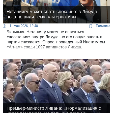
Нетаниягу может спать спокойно: в Ликуде
пока не видят ему альтернативы
11 мая 2026, 12:40
Политика
Биньямин Нетаниягу может не опасаться
«восстания» внутри Ликуда, но его популярность в
партии снижается. Опрос, проведенный Институтом
«Агнам» среди 1097 активистов Ликуда,
составляющих ядро партии или, как говорят в
Израиле, «ликудников по крови», показал, что
абсолютное большинство - почти 90% - не
присоединится к «Новому Ликуду»
Премьер-министр Ливана: «Нормализация с