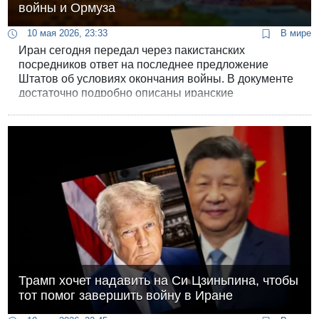
войны и Ормуза
10 мая 2026, 23:33
В мире
Иран сегодня передал через пакистанских
посредников ответ на последнее предложение
Штатов об условиях окончания войны. В документе
достаточно подробно описаны иранские
требования, отсутствует главный вопрос, из-за
которого всё и буксует, - судьба ядерной программы
и запасов высокообогащённого урана.
Трамп хочет надавить на Си Цзиньпина, чтобы
тот помог завершить войну в Иране