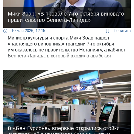
Мики Зоар: «В провале 7-го октября виновато
правительство Беннета-Лапида»
10 мая 2026, 12:15
Политика
Министр культуры и спорта Мики Зоар нашел
«настоящего виновника» трагедии 7-го октября —
им оказалось не правительство Нетаниягу, а кабинет
Беннета-Лапида, в который входила арабская
партия РААМ.
В «Бен-Гурионе» впервые открылись стойки