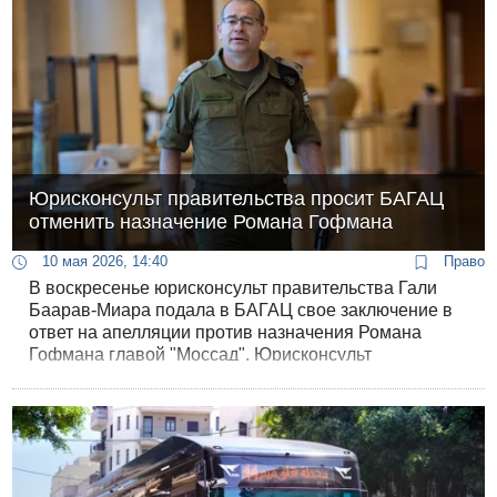
Юрисконсульт правительства просит БАГАЦ
отменить назначение Романа Гофмана
10 мая 2026, 14:40
Право
В воскресенье юрисконсульт правительства Гали
Баарав-Миара подала в БАГАЦ свое заключение в
ответ на апелляции против назначения Романа
Гофмана главой "Моссад". Юрисконсульт
поддержала апелляции, она просит суд вмешаться и
отменить назначение.