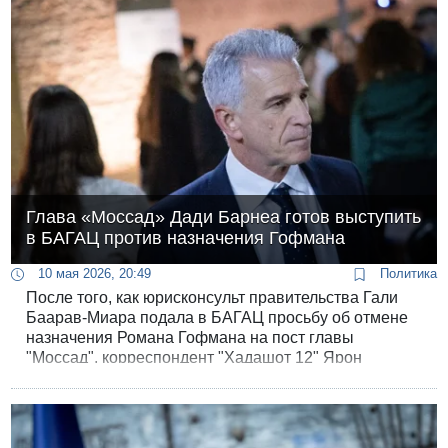
статистический портрет столицы.
Глава «Моссад» Дади Барнеа готов выступить
в БАГАЦ против назначения Гофмана
10 мая 2026, 20:49
Политика
После того, как юрисконсульт правительства Гали
Баарав-Миара подала в БАГАЦ просьбу об отмене
назначения Романа Гофмана на пост главы
"Моссад", корреспондент "Хадашот 12" Ярон
Авраам публикует письмо главы "Моссад" Дади
Барнеа, побудившее юрисконсульта к такому
резкому шагу.