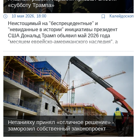
«субботу Трампа»
10 мая 2026, 18:00
Калейдоскоп
Неистощимый на "беспрецедентные" и
"невиданные в истории" инициативы президент
США Дональд Трамп объявил май 2026 года
"месяцем еврейско-американского наследия", а
будущую субботу - "общенациональным шабатом
250".
Нетанияху принял «отличное решение» -
заморозил собственный законопроект