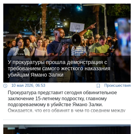
У прокуратуры прошла демонстрация с
требованием самого жесткого наказания
убийцам Ямано Залки
10 мая 2026, 06:53
Происшествия
Прокуратура представит сегодня обвинительное
заключение 15-летнему подростку, главному
подозреваемому в убийстве Ямано Залки.
Ожидается, что его обвинят в чем-то среднем между
умышленным убийством и убийством по
халатности, что будет звучать как «рецах беадишут».