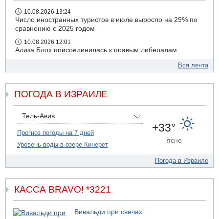
10.08.2026 13:24
Число иностранных туристов в июле выросло на 29% по
сравнению с 2025 годом
10.08.2026 12:01
Ализа Блох присоединилась к правым либералам
09.08.2026 21:03
Вся лента
На 4-м шоссе погиб под колесами автомобиля мужчина
лет 50
ПОГОДА В ИЗРАИЛЕ
09.08.2026 20:04
Сын экс-депутата от партии ШАС арестован за
хранение незаконного оружия и наркотиков
Тель-Авив
09.08.2026 19:36
+33°
16-летний подросток разбился насмерть при падении
Прогноз погоды на 7 дней
ясно
со скалы в районе пещеры Кешет
Уровень воды в озере Кинерет
09.08.2026 19:13
Погода в Израиле
16-летний подросток упал со скалы в районе пещеры
Кешет (Верхняя Галилея)
КАССА BRAVO! *3221
Вивальди при свечах