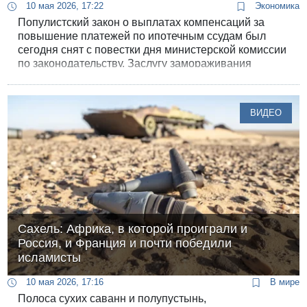
10 мая 2026, 17:22
Экономика
Популистский закон о выплатах компенсаций за
повышение платежей по ипотечным ссудам был
сегодня снят с повестки дня министерской комиссии
по законодательству. Заслугу замораживания
вредного закона приписал себе его инициатор -
премьер-министр Нетанияху.
ВИДЕО
Сахель: Африка, в которой проиграли и
Россия, и Франция и почти победили
исламисты
10 мая 2026, 17:16
В мире
Полоса сухих саванн и полупустынь,