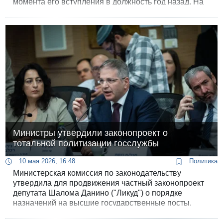
момента его вступления в должность год назад. На
закрытом заседании он повторил то, о чем говорит
уже несколько месяцев: ЦАХАЛу категорически не
хватает людей.
Министры утвердили законопроект о
тотальной политизации госслужбы
10 мая 2026, 16:48
Политика
Министерская комиссия по законодательству
утвердила для продвижения частный законопроект
депутата Шалома Данино ("Ликуд") о порядке
назначений на высшие государственные посты.