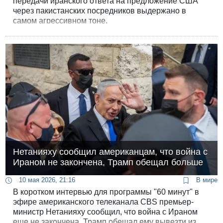
передачи иранского ответа на предложение США
через пакистанских посредников выдержано в
самом агрессивном тоне.
Нетанияху сообщил американцам, что война с
Ираном не закончена, Трамп обещал больше
10 мая 2026, 21:16
В мире
В коротком интервью для программы "60 минут" в
эфире американского телеканала CBS премьер-
министр Нетанияху сообщил, что война с Ираном
еще не закончена, Трамп обещал ему вывезти из