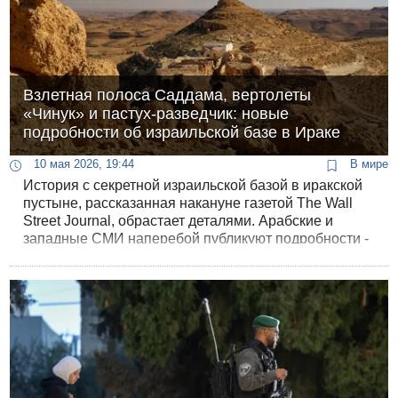
Взлетная полоса Саддама, вертолеты
«Чинук» и пастух-разведчик: новые
подробности об израильской базе в Ираке
10 мая 2026, 19:44
В мире
История с секретной израильской базой в иракской
пустыне, рассказанная накануне газетой The Wall
Street Journal, обрастает деталями. Арабские и
западные СМИ наперебой публикуют подробности -
от типа вертолетов, которые использовал ЦАХАЛ,
до происхождения взлетно-посадочной полосы, на
которой всё это происходило.