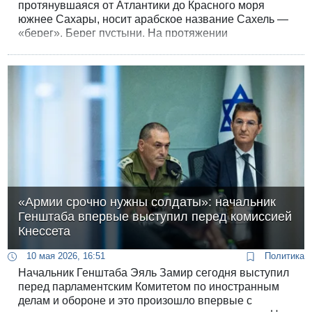
протянувшаяся от Атлантики до Красного моря
южнее Сахары, носит арабское название Сахель —
«берег». Берег пустыни. На протяжении
десятилетий этот регион был задворками мировой
политики: бедные, зависимые от Франции
государства, перебивавшиеся международной
помощью.
«Армии срочно нужны солдаты»: начальник
Генштаба впервые выступил перед комиссией
Кнессета
10 мая 2026, 16:51
Политика
Начальник Генштаба Эяль Замир сегодня выступил
перед парламентским Комитетом по иностранным
делам и обороне и это произошло впервые с