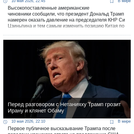
10 мая 2026, 22:45
В мире
Высокопоставленные американские
чиновники сообщили, что президент Дональд Трамп
намерен оказать давление на председателя КНР Си
Цзиньпина и тем самым изменить позицию Китая по
Ирану. Об этом пишут агентства AP, AFP, и
Bloomberg. Саммит запланирован на 14–15 мая.
Перед разговором с Нетанияху Трамп грозит
Ирану и клянет Обаму
10 мая 2026, 22:10
В мире
Первое публичное высказывание Трампа после