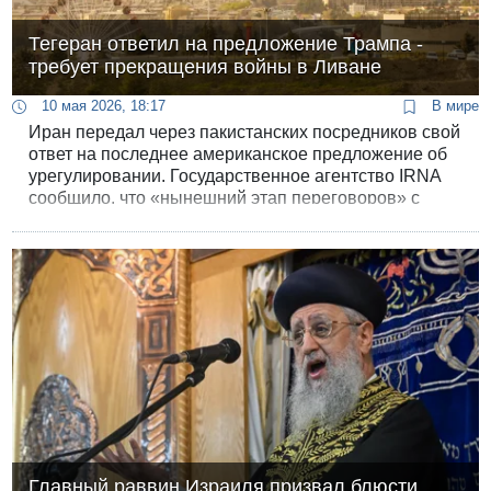
Тегеран ответил на предложение Трампа -
требует прекращения войны в Ливане
10 мая 2026, 18:17
В мире
Иран передал через пакистанских посредников свой
ответ на последнее американское предложение об
урегулировании. Государственное агентство IRNA
сообщило, что «нынешний этап переговоров» с
Соединенными Штатами «сосредоточен
исключительно на прекращении боевых действий».
Главный раввин Израиля призвал блюсти