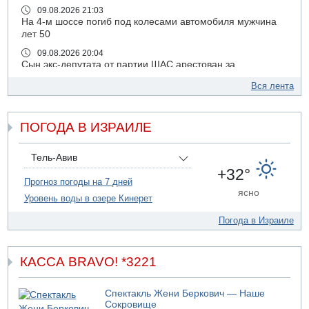
09.08.2026 21:03
На 4-м шоссе погиб под колесами автомобиля мужчина
лет 50
09.08.2026 20:04
Сын экс-депутата от партии ШАС арестован за
хранение незаконного оружия и наркотиков
Вся лента
09.08.2026 19:36
16-летний подросток разбился насмерть при падении
со скалы в районе пещеры Кешет
ПОГОДА В ИЗРАИЛЕ
09.08.2026 19:13
16-летний подросток упал со скалы в районе пещеры
Тель-Авив
Кешет (Верхняя Галилея)
+32°
Прогноз погоды на 7 дней
09.08.2026 19:10
ясно
Двое погибших при столкновении автомобилей на 1
Уровень воды в озере Кинерет
шоссе
Погода в Израиле
09.08.2026 18:30
Пресс-служба ЦАХАЛа сообщила об уничтожении
подземного арсенала "Хизбаллы"
КАССА BRAVO! *3221
09.08.2026 18:19
Ради церемонии закладки нового поселения ЦАХАЛ
выгнал из дома палестинскую семью
Спектакль Жени Беркович — Наше
Сокровище