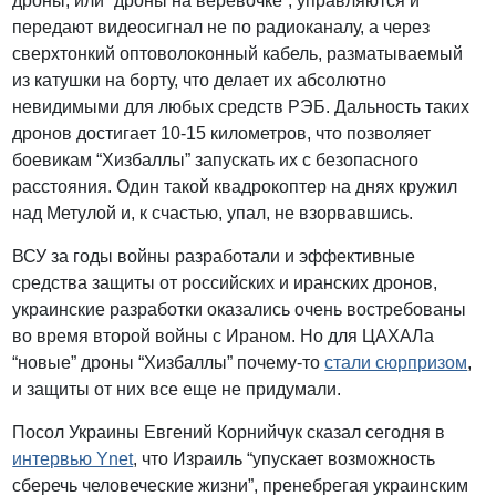
дроны, или “дроны на веревочке”, управляются и
передают видеосигнал не по радиоканалу, а через
сверхтонкий оптоволоконный кабель, разматываемый
из катушки на борту, что делает их абсолютно
невидимыми для любых средств РЭБ. Дальность таких
дронов достигает 10-15 километров, что позволяет
боевикам “Хизбаллы” запускать их с безопасного
расстояния. Один такой квадрокоптер на днях кружил
над Метулой и, к счастью, упал, не взорвавшись.
ВСУ за годы войны разработали и эффективные
средства защиты от российских и иранских дронов,
украинские разработки оказались очень востребованы
во время второй войны с Ираном. Но для ЦАХАЛа
“новые” дроны “Хизбаллы” почему-то
стали сюрпризом
,
и защиты от них все еще не придумали.
Посол Украины Евгений Корнийчук сказал сегодня в
интервью Ynet
, что Израиль “упускает возможность
сберечь человеческие жизни”, пренебрегая украинским