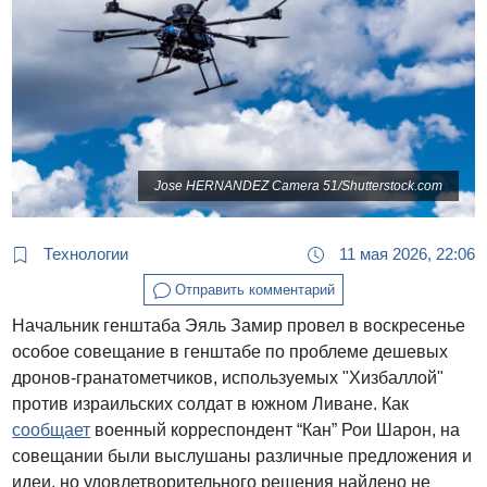
Jose HERNANDEZ Camera 51/Shutterstock.com
Технологии
11 мая 2026, 22:06
Отправить комментарий
Начальник генштаба Эяль Замир провел в воскресенье
особое совещание в генштабе по проблеме дешевых
дронов-гранатометчиков, используемых "Хизбаллой"
против израильских солдат в южном Ливане. Как
сообщает
военный корреспондент “Кан” Рои Шарон, на
совещании были выслушаны различные предложения и
идеи, но удовлетворительного решения найдено не