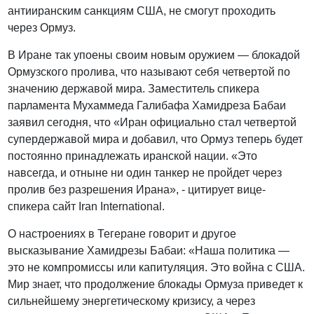
антииранским санкциям США, не смогут проходить
через Ормуз.
В Иране так упоены своим новым оружием — блокадой
Ормузского пролива, что называют себя четвертой по
значению державой мира. Заместитель спикера
парламента Мухаммеда Галибафа Хамидреза Бабаи
заявил сегодня, что «Иран официально стал четвертой
супердержавой мира и добавил, что Ормуз теперь будет
постоянно принадлежать иранской нации. «Это
навсегда, и отныне ни один танкер не пройдет через
пролив без разрешения Ирана», - цитирует вице-
спикера сайт Iran International.
О настроениях в Тегеране говорит и другое
высказывание Хамидрезы Бабаи: «Наша политика —
это не компромиссы или капитуляция. Это война с США.
Мир знает, что продолжение блокады Ормуза приведет к
сильнейшему энергетическому кризису, а через