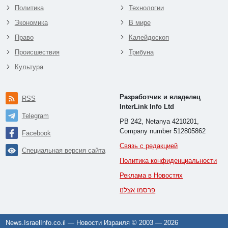
Политика
Технологии
Экономика
В мире
Право
Калейдоскоп
Происшествия
Трибуна
Культура
Разработчик и владелец
RSS
InterLink Info Ltd
Telegram
PB 242, Netanya 4210201,
Company number 512805862
Facebook
Связь с редакцией
Специальная версия сайта
Политика конфиденциальности
Реклама в Новостях
פרסמו אצלנו
News.IsraelInfo.co.il — Новости Израиля © 2003 —
2026