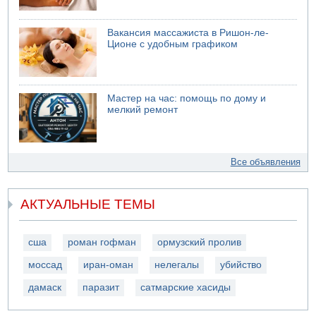
Вакансия массажиста в Ришон-ле-
Ционе с удобным графиком
Мастер на час: помощь по дому и
мелкий ремонт
Все объявления
АКТУАЛЬНЫЕ ТЕМЫ
сша
роман гофман
ормузский пролив
моссад
иран-оман
нелегалы
убийство
дамаск
паразит
сатмарские хасиды