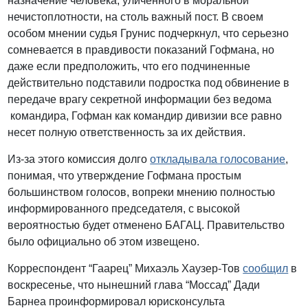
назначение человека, уличенного в моральной
нечистоплотности, на столь важный пост. В своем
особом мнении судья Грунис подчеркнул, что серьезно
сомневается в правдивости показаний Гофмана, но
даже если предположить, что его подчиненные
действительно подставили подростка под обвинение в
передаче врагу секретной информации без ведома
командира, Гофман как командир дивизии все равно
несет полную ответственность за их действия.
Из-за этого комиссия долго
откладывала голосование
,
понимая, что утверждение Гофмана простым
большинством голосов, вопреки мнению полностью
информированного председателя, с высокой
вероятностью будет отменено БАГАЦ. Правительство
было официально об этом извещено.
Корреспондент “Гаарец” Михаэль Хаузер-Тов
сообщил
в
воскресенье, что нынешний глава “Моссад” Дади
Барнеа проинформировал юрисконсульта