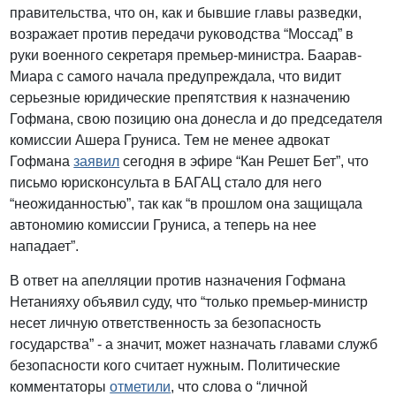
правительства, что он, как и бывшие главы разведки,
возражает против передачи руководства “Моссад” в
руки военного секретаря премьер-министра. Баарав-
Миара с самого начала предупреждала, что видит
серьезные юридические препятствия к назначению
Гофмана, свою позицию она донесла и до председателя
комиссии Ашера Груниса. Тем не менее адвокат
Гофмана
заявил
сегодня в эфире “Кан Решет Бет”, что
письмо юрисконсульта в БАГАЦ стало для него
“неожиданностью”, так как “в прошлом она защищала
автономию комиссии Груниса, а теперь на нее
нападает”.
В ответ на апелляции против назначения Гофмана
Нетанияху объявил суду, что “только премьер-министр
несет личную ответственность за безопасность
государства” - а значит, может назначать главами служб
безопасности кого считает нужным. Политические
комментаторы
отметили
, что слова о “личной