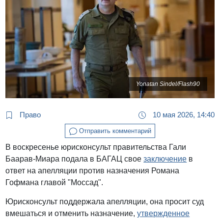
Yonatan Sindel/Flash90
Право
10 мая 2026, 14:40
Отправить комментарий
В воскресенье юрисконсульт правительства Гали
Баарав-Миара подала в БАГАЦ свое
заключение
в
ответ на апелляции против назначения Романа
Гофмана главой "Моссад".
Юрисконсульт поддержала апелляции, она просит суд
вмешаться и отменить назначение,
утвержденное