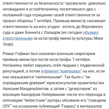
ответственности за безопасность” прозвучали довольно
неожиданно в устахНетанияху, посвятившего два с
половиной года отрицанию своей ответственности за
провал обороны 7 октября. Премьер-министр сваливает
ответственность на кого угодно - вплоть до Верховного
суда и даже Беннета с Лапидом (их сегодня
объявил
ответственными
за катастрофу министр культуры Мики
Зоар).
Роман Гофман был назначен военным секретарем
премьер-министра после катастрофы 7 октября.
Нетанияху любит окружать себя людьми с подмоченной
репутацией, а потом
публикует “компромат”
на них, если
они оказываются “нелояльными”. Так было с “не
оправдавшим доверия” юрисконсультом правительства
Авихаем Мандельблитом, а затем с “дезертиром" из
коалиции Авигдором Либерманом: после его перехода в
оппозицию “бибистские” рупоры объявили его “главарем
ОПГ” на основании публикаций “Гаарец” и материалов