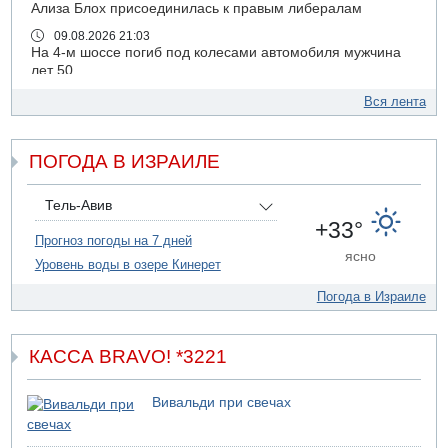
Ализа Блох присоединилась к правым либералам
09.08.2026 21:03
На 4-м шоссе погиб под колесами автомобиля мужчина
лет 50
09.08.2026 20:04
Вся лента
Сын экс-депутата от партии ШАС арестован за
хранение незаконного оружия и наркотиков
ПОГОДА В ИЗРАИЛЕ
09.08.2026 19:36
16-летний подросток разбился насмерть при падении
со скалы в районе пещеры Кешет
Тель-Авив
09.08.2026 19:13
+33°
16-летний подросток упал со скалы в районе пещеры
Прогноз погоды на 7 дней
ясно
Кешет (Верхняя Галилея)
Уровень воды в озере Кинерет
09.08.2026 19:10
Погода в Израиле
Двое погибших при столкновении автомобилей на 1
шоссе
09.08.2026 18:30
КАССА BRAVO! *3221
Пресс-служба ЦАХАЛа сообщила об уничтожении
подземного арсенала "Хизбаллы"
Вивальди при свечах
09.08.2026 18:19
Ради церемонии закладки нового поселения ЦАХАЛ
выгнал из дома палестинскую семью