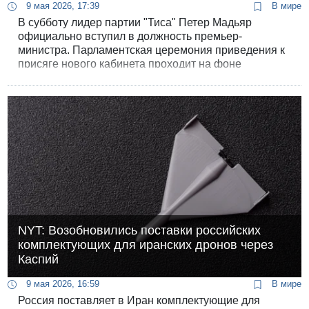
9 мая 2026, 17:39
В мире
В субботу лидер партии "Тиса" Петер Мадьяр
официально вступил в должность премьер-
министра. Парламентская церемония приведения к
присяге нового кабинета проходит на фоне
массовых празднеств "прощания с режимом
Орбана".
NYT: Возобновились поставки российских
комплектующих для иранских дронов через
Каспий
9 мая 2026, 16:59
В мире
Россия поставляет в Иран комплектующие для