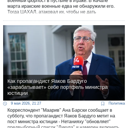
военный форпост в пустыне в Ираке. В начале
марта иракские военные едва не обнаружили его.
Тогда ЦАХАЛ, атаковал их, чтобы не дать
приблизиться. Об этом сообщили американские
чиновники и другие осведомленные источники в
беседе с WSJ.
Как пропагандист Яаков Бардуго
«зарабатывает» себе портфель министра
юстиции
9 мая 2026, 21:27
Политика
Корреспондент "Маарив" Ана Барски сообщает в
субботу, что пропагандист Яаков Бардуго метит на
пост министра юстиции - Нетанияху "обновляет"
предвыборный список "Ликуда" и намерен включить