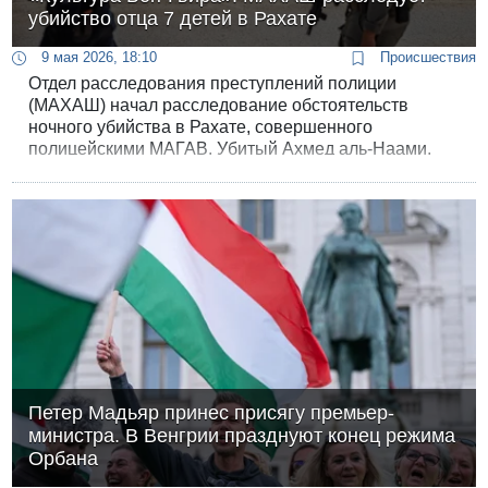
убийство отца 7 детей в Рахате
9 мая 2026, 18:10
Происшествия
Отдел расследования преступлений полиции
(МАХАШ) начал расследование обстоятельств
ночного убийства в Рахате, совершенного
полицейскими МАГАВ. Убитый Ахмед аль-Наами,
50-летний отец семерых детей, в прошлом служил в
бедуинском спецназе и был инвалидом.
Петер Мадьяр принес присягу премьер-
министра. В Венгрии празднуют конец режима
Орбана