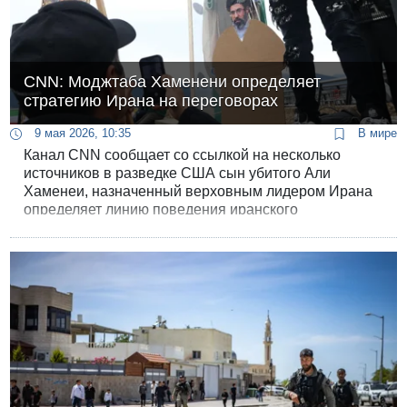
CNN: Моджтаба Хаменени определяет
стратегию Ирана на переговорах
9 мая 2026, 10:35
В мире
Канал CNN сообщает со ссылкой на несколько
источников в разведке США сын убитого Али
Хаменеи, назначенный верховным лидером Ирана
определяет линию поведения иранского
руководства на переговорах с Соединенными
Штатами.