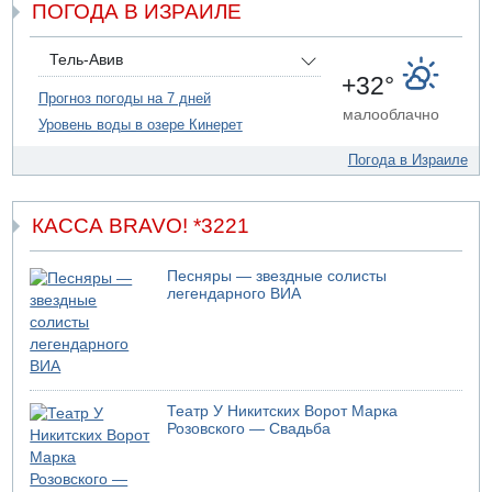
ПОГОДА В ИЗРАИЛЕ
07.08.2026 19:16
ДТП в Ашдоде: тяжело ранены двое маленьких детей
07.08.2026 19:14
Тель-Авив
Скончался водитель, врезавшийся в стену в
+32°
Иерусалиме
Прогноз погоды на 7 дней
малооблачно
Уровень воды в озере Кинерет
07.08.2026 17:57
Подозреваемый в домогательствах в хостеле - Гильбоа
Погода в Израиле
Дахан
КАССА BRAVO! *3221
Песняры — звездные солисты
легендарного ВИА
Театр У Никитских Ворот Марка
Розовского — Свадьба