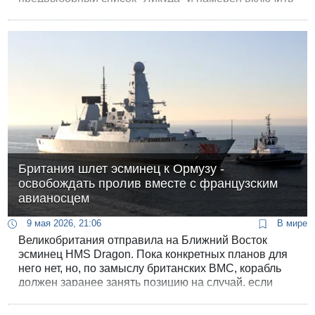
в него Бардуго. А накануне в программе "Ульпан
Шиши" рассказали, как Бардуго ходил к президенту
Герцогу требовать амнистии для Нетанияху.
Британия шлет эсминец к Ормузу -
освобождать пролив вместе с французским
авианосцем
9 мая 2026, 21:06
В мире
Великобритания отправила на Ближний Восток
эсминец HMS Dragon. Пока конкретных планов для
него нет, но, по замыслу британских ВМС, корабль
должен заранее занять позицию на случай, если
начнется международная операция по обеспечению
безопасного прохода через Ормузский пролив.