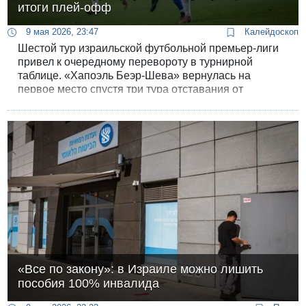
итоги плей-офф
9 мая 2026, 23:47
Калейдоскоп
Шестой тур израильской футбольной премьер-лиги
привел к очередному перевороту в турнирной
таблице. «Хапоэль Беэр-Шева» вернулась на
первое место спустя три тура отставания от
столичного «Бейтара». И случилось это накануне
прямого столкновения двоих лидеров, которое
состоится во вторник на стадионе «Тедди».
«Все по закону»: в Израиле можно лишить
пособия 100% инвалида