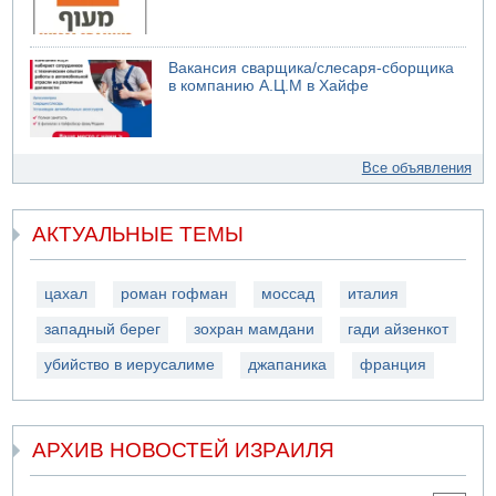
Вакансия сварщика/слесаря-сборщика
в компанию А.Ц.М в Хайфе
Все объявления
АКТУАЛЬНЫЕ ТЕМЫ
цахал
роман гофман
моссад
италия
западный берег
зохран мамдани
гади айзенкот
убийство в иерусалиме
джапаника
франция
АРХИВ НОВОСТЕЙ ИЗРАИЛЯ