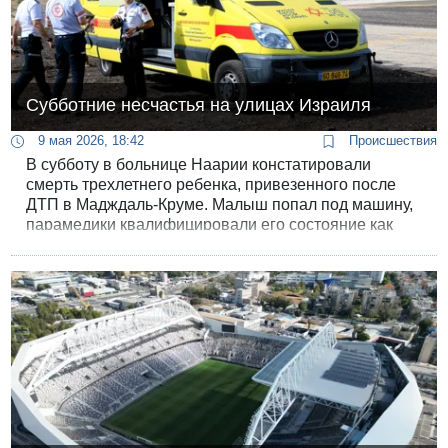
Субботние несчастья на улицах Израиля
9 мая 2026, 18:42
Происшествия
В субботу в больнице Наарии констатировали
смерть трехлетнего ребенка, привезенного после
ДТП в Мадждаль-Круме. Малыш попал под машину,
парамедики квалифицировали его состояние как
"средней тяжести", но в больнице ребенок умер.