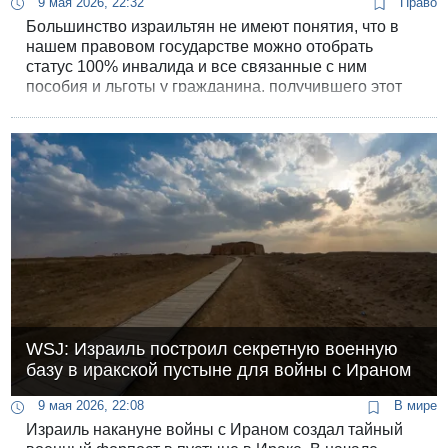
9 мая 2026, 22:32
Право
Большинство израильтян не имеют понятия, что в
нашем правовом государстве можно отобрать
статус 100% инвалида и все связанные с ним
пособия и льготы у гражданина, получившего этот
статус на законном основании, после прохождения
всех медицинских комиссий - из-за тяжелого и
неизлечимого заболевания.
WSJ: Израиль построил секретную военную
базу в иракской пустыне для войны с Ираном
9 мая 2026, 22:08
В мире
Израиль накануне войны с Ираном создал тайный