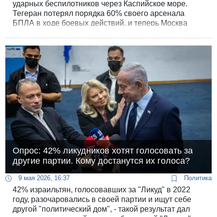
ударных беспилотников через Каспийское море.
Тегеран потерял порядка 60% своего арсенала
БПЛА в ходе боевых действий, и теперь Москва
помогает союзнику восстановить запасы. Об этом
сообщает газета New York Times со ссылкой на
американских чиновников.
Опрос: 42% ликудников хотят голосовать за
другие партии. Кому достанутся их голоса?
9 мая 2026, 16:37
Политика
42% израильтян, голосовавших за "Ликуд" в 2022
году, разочаровались в своей партии и ищут себе
другой "политический дом", - такой результат дал