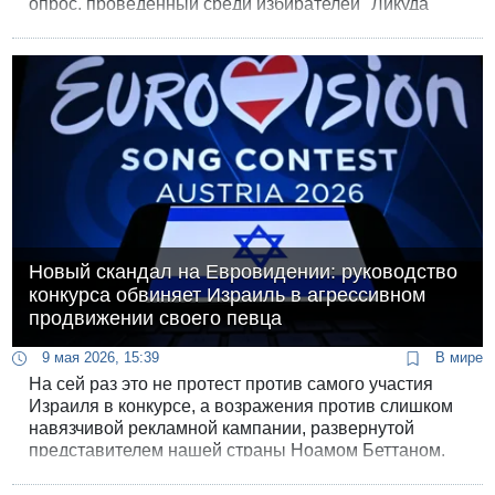
опрос, проведенный среди избирателей "Ликуда"
институтом "Мидгам" по заказу программы "Ульпан
Шиши".
Новый скандал на Евровидении: руководство
конкурса обвиняет Израиль в агрессивном
продвижении своего певца
9 мая 2026, 15:39
В мире
На сей раз это не протест против самого участия
Израиля в конкурсе, а возражения против слишком
навязчивой рекламной кампании, развернутой
представителем нашей страны Ноамом Беттаном.