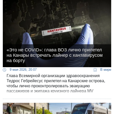
«Это не COVID»: глава ВОЗ лично прилетел
на Канары встречать лайнер с хантавирусом
на борту
9 мая 2026, 20:07
В мире
Глава Всемирной организации здравоохранения
Тедрос Гебрейесус прилетел на Канарские острова,
чтобы лично проконтролировать эвакуацию
пассажиров и экипажа круизного лайнера MV
Hondius, на котором произошла вспышка
хантавируса.