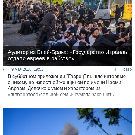
Аудитор из Бней-Брака: «Государство Израиль
отдало евреев в рабство»
9 мая 2026, 19:52
Право
В субботнем приложении "Гаарец" вышло интервью
с никому не известной женщиной по имени Наоми
Авраам. Девочка с умом и характером из
ультраортодоксальной семьи сумела закончить
университет, стать аудитором - и теперь пытается
открыть глаза светскому Израилю.