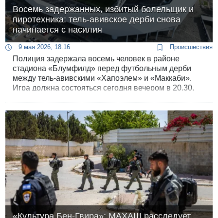
Восемь задержанных, избитый болельщик и
пиротехника: тель-авивское дерби снова
начинается с насилия
9 мая 2026, 18:16
Происшествия
Полиция задержала восемь человек в районе
стадиона «Блумфилд» перед футбольным дерби
между тель-авивскими «Хапоэлем» и «Маккаби».
Игра должна состояться сегодня вечером в 20.30,
команды занимают 3 и 4 строчки в
общенациональном зачете.
«Культура Бен-Гвира»: МАХАШ расследует