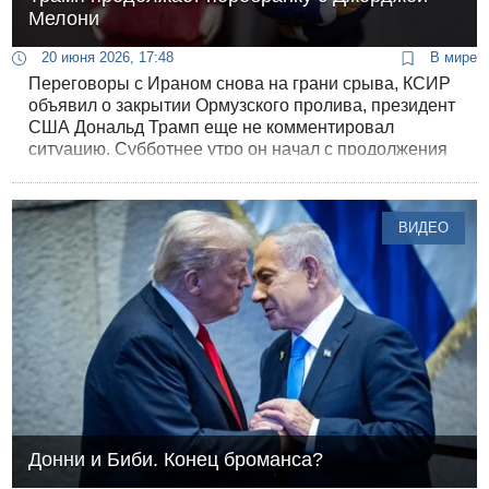
Мелони
20 июня 2026, 17:48
В мире
Переговоры с Ираном снова на грани срыва, КСИР
объявил о закрытии Ормузского пролива, президент
США Дональд Трамп еще не комментировал
ситуацию. Субботнее утро он начал с продолжения
перебранки с премьер-министром Италии
Джорджей Мелони.
ВИДЕО
Донни и Биби. Конец броманса?