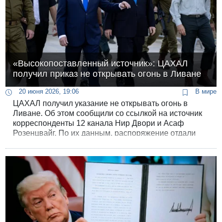
«Высокопоставленный источник»: ЦАХАЛ
получил приказ не открывать огонь в Ливане
20 июня 2026, 19:06
В мире
ЦАХАЛ получил указание не открывать огонь в
Ливане. Об этом сообщили со ссылкой на источник
корреспонденты 12 канала Нир Двори и Асаф
Розенцвайг. По их данным, распоряжение отдали
премьер-министр Биньямин Нетаньяху и министр
обороны Исраэль Кац после согласования с
Вашингтоном.