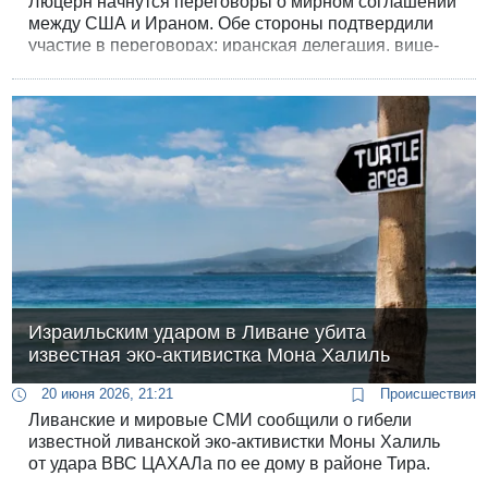
Люцерн начнутся переговоры о мирном соглашении
между США и Ираном. Обе стороны подтвердили
участие в переговорах; иранская делегация, вице-
президент США Джей Ди Вэнс и премьер-министр
Пакистана Шерваз Шариф летят в Швейцарию.
Израильским ударом в Ливане убита
известная эко-активистка Мона Халиль
20 июня 2026, 21:21
Происшествия
Ливанские и мировые СМИ сообщили о гибели
известной ливанской эко-активистки Моны Халиль
от удара ВВС ЦАХАЛа по ее дому в районе Тира.