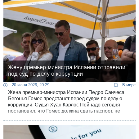
Жену премьер-министра Испании отправили
под суд по делу о коррупции
20 июня 2026, 20:29
В мире
Жена премьер-министра Испании Педро Санчеса
Бегонья Гомес предстанет перед судом по делу о
коррупции. Судья Хуан Карлос Пейнадо сегодня
постановил, что Гомес должна сдать паспорт, не
имеет права покидать Испанию и обязана являться
в суд два раза в месяц.