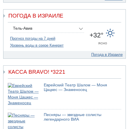
Прогноз погоды: с понедельника усиление жары в
удаленных от моря районах Израиля
ПОГОДА В ИЗРАИЛЕ
09.08.2026 15:49
Хуситы сообщили об ударе дроном по саудовскому НПЗ
компании Aramco
Тель-Авив
09.08.2026 14:43
+32°
Умер пятилетний ребенок, забытый в закрытой машине
Прогноз погоды на 7 дней
ясно
в Лоде
Уровень воды в озере Кинерет
09.08.2026 13:54
Погода в Израиле
Правительство переводит министерству обороны еще
миллиард шекелей сверх утвержденного бюджета "на
срочные секретные нужды"
КАССА BRAVO! *3221
Еврейский Театр Шалом — Моня
Цацкес — Знаменосец
Песняры — звездные солисты
легендарного ВИА