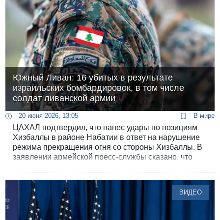
Южный Ливан: 16 убитых в результате
израильских бомбардировок, в том числе
солдат ливанской армии
20 июня 2026, 13:05
В мире
ЦАХАЛ подтвердил, что нанес удары по позициям
Хизбаллы в районе Набатии в ответ на нарушение
режима прекращения огня со стороны Хизбаллы. В
заявлении армейской пресс-службы сказано, что
ночью Хизбалла запустила по израильским войскам
в Южном Ливане более 50 снарядов, а в ответ на
эти атаки ЦАХАЛ атаковал в Южном Ливане.
ВИДЕО