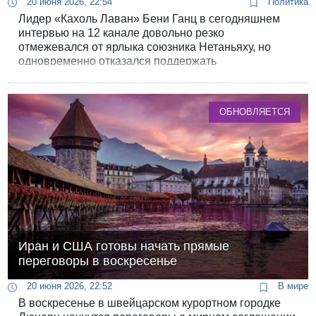
20 июня 2026, 22:54
Политика
Лидер «Кахоль Лаван» Бени Ганц в сегодняшнем
интервью на 12 канале довольно резко
отмежевался от ярлыка союзника Нетаньяху, но
одновременно отказался поддержать
оппозиционную коалицию по образцу правительства
перемен.
ОБНОВЛЯЕТСЯ
Иран и США готовы начать прямые
переговоры в воскресенье
20 июня 2026, 22:52
В мире
В воскресенье в швейцарском курортном городке