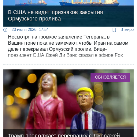
В США не видят признаков закрытия
Ормузского пролива
20 июня 2026, 17:54
В мире
Несмотря на громкое заявление Тегерана, в
Вашингтоне пока не замечают, чтобы Иран на самом
деле перекрывал Ормузский пролив. Вице-
президент США Джей Ди Вэнс сказал в эфире Fox
News, что подтверждений закрытия нет, хотя
иранские государственные СМИ и сообщили о таком
приказе военного командования.
ОБНОВЛЯЕТСЯ
Трамп продолжает перебранку с Джорджей