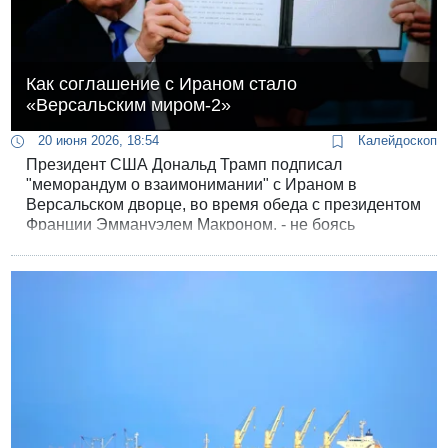
Как соглашение с Ираном стало
«Версальским миром-2»
20 июня 2026, 18:54
Калейдоскоп
Президент США Дональд Трамп подписал
"меморандум о взаимонимании" с Ираном в
Версальском дворце, во время обеда с президентом
Франции Эммануэлем Макроном, - не боясь
нехороших ассоциаций с "Версальским миром". И
это был не "троллинг Макрона", как решили ехидные
комментаторы в соцсетях.