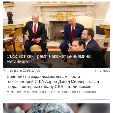
оставалось ничего другого как констатировать
смерть.
CBS: вот как Трамп накажет Биньямина
Нетаниягу
20 июня 2026, 14:06
В мире
Советник по израильским делам шести
госсекретарей США Аарон-Дэвид Миллер сказал
вчера в интервью каналу CBS, что Биньямин
Нетаниягу надеется на то, что иранцы слишком
сильно потянут канат на себя и Трамп почувствует,
что они «водят его за нос».