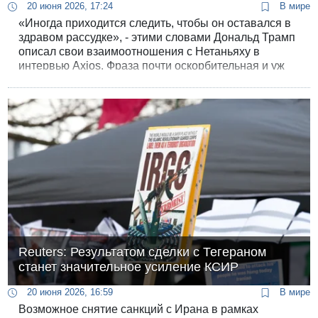
20 июня 2026, 17:24
В мире
«Иногда приходится следить, чтобы он оставался в
здравом рассудке», - этими словами Дональд Трамп
описал свои взаимоотношения с Нетаньяху в
интервью Axios. Фраза почти оскорбительная и уж
точно не дружеская - так говорят о непредсказуемом
и опасном человеке, от которого не знаешь, что
ожидать.
Reuters: Результатом сделки с Тегераном
станет значительное усиление КСИР
20 июня 2026, 16:59
В мире
Возможное снятие санкций с Ирана в рамках