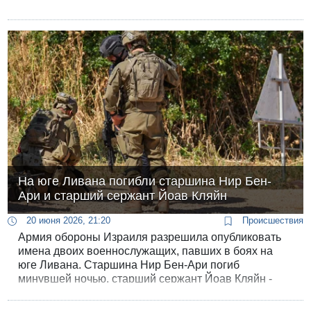
На юге Ливана погибли старшина Нир Бен-
Ари и старший сержант Йоав Кляйн
20 июня 2026, 21:20
Происшествия
Армия обороны Израиля разрешила опубликовать
имена двоих военнослужащих, павших в боях на
юге Ливана. Старшина Нир Бен-Ари погиб
минувшей ночью, старший сержант Йоав Кляйн -
сутками ранее, в ночь на пятницу. Имена еще двоих
армейская пресс-служба пока не называет.