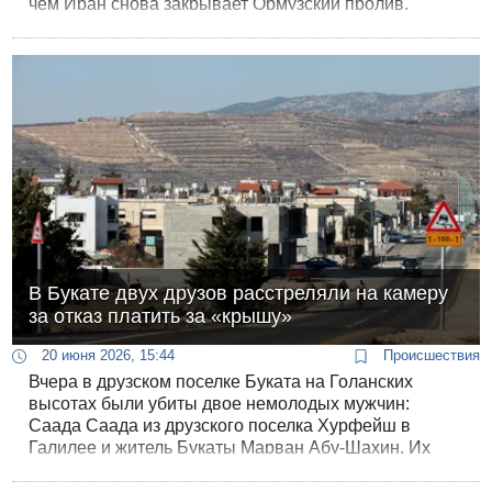
чем Иран снова закрывает Ормузский пролив.
В Букате двух друзов расстреляли на камеру
за отказ платить за «крышу»
20 июня 2026, 15:44
Происшествия
Вчера в друзском поселке Буката на Голанских
высотах были убиты двое немолодых мужчин:
Саада Саада из друзского поселка Хурфейш в
Галилее и житель Букаты Марван Абу-Шахин. Их
нашли с тяжелыми пулевыми ранениями без
признаков жизни и парамедикам МАДА не