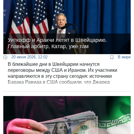
Уиткофф и Аракчи летят в Швейцарию.
Главный арбитр, Катар, уже там
20 июня 2026, 12:02
В мире
В ближайшие дни в Швейцарии начнутся
переговоры между США и Ираном. Их участники
направляются в эту страну сегодня: источники
Барака Равида в США сообщили, что Джаред
Кушнер уже находится в Швейцарии, а сегодня к
нему присоединится Стив Уиткофф. Одновременно
в субботу в Женеву должен вылететь глава МИД
Ирана Аббас Аракчи.