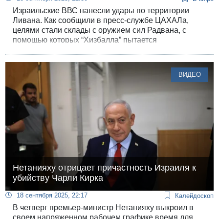
Израильские ВВС нанесли удары по территории
Ливана. Как сообщили в пресс-службе ЦАХАЛа,
целями стали склады с оружием сил Радвана, с
помощью которых “Хизбалла” пытается
восстановить позиции на юге страны.
ВИДЕО
Нетанияху отрицает причастность Израиля к
убийству Чарли Кирка
18 сентября 2025, 22:17
Калейдоскоп
В четверг премьер-министр Нетанияху выкроил в
своем напряженном рабочем графике время для