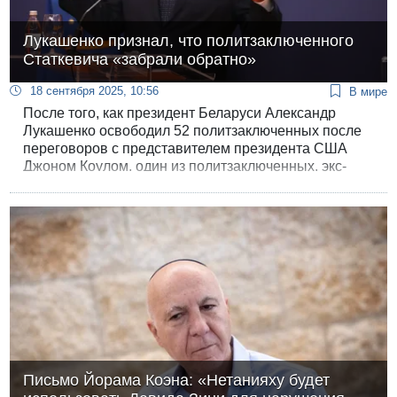
Лукашенко признал, что политзаключенного
Статкевича «забрали обратно»
18 сентября 2025, 10:56
В мире
После того, как президент Беларуси Александр
Лукашенко освободил 52 политзаключенных после
переговоров с представителем президента США
Джоном Коулом, один из политзаключенных, экс-
кандидат в президенты Николай Статкевич,
отказался покидать страну. Вчера вечером
появились сообщения, что Станкевича снова
посадили.
Письмо Йорама Коэна: «Нетанияху будет