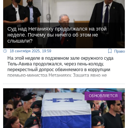
Суд над Нетанияху продолжался на этой
неделе. Почему вы ничего об этом не
слышали?
18 сентября 2025, 19:59
Право
На этой неделе в подземном зале окружного суда
Тель-Авива продолжался, через пень-колоду,
перекрестный допрос обвиняемого в коррупции
премьер-министра Нетанияху. Защита явно не
надеется на оправдательный вердикт, но зато
успешно достигла тактической цели - процесс
Нетанияху отодвинут на дальнюю периферию
ОБНОВЛЯЕТСЯ
общественного сознания.