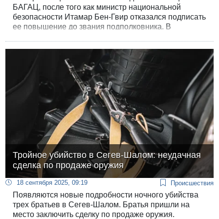
БАГАЦ, после того как министр национальной
безопасности Итамар Бен-Гвир отказался подписать
ее повышение до звания подполковника. В
апелляции цитируется юридическое заключение
главного юрисконсульта полиции, генерал-майора
Элазара Кахане.
Тройное убийство в Сегев-Шалом: неудачная
сделка по продаже оружия
18 сентября 2025, 09:19
Происшествия
Появляются новые подробности ночного убийства
трех братьев в Сегев-Шалом. Братья пришли на
место заключить сделку по продаже оружия.