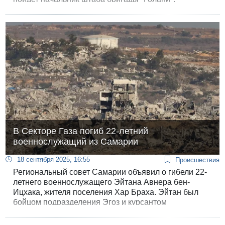
полковник Йоав Яром.
В Секторе Газа погиб 22-летний
военнослужащий из Самарии
18 сентября 2025, 16:55
Происшествия
Региональный совет Самарии объявил о гибели 22-
летнего военнослужащего Эйтана Авнера бен-
Ицхака, жителя поселения Хар Браха. Эйтан был
бойцом подразделения Эгоз и курсантом
офицерских курсов. Он погиб при подрыве мины в
Секторе Газа.