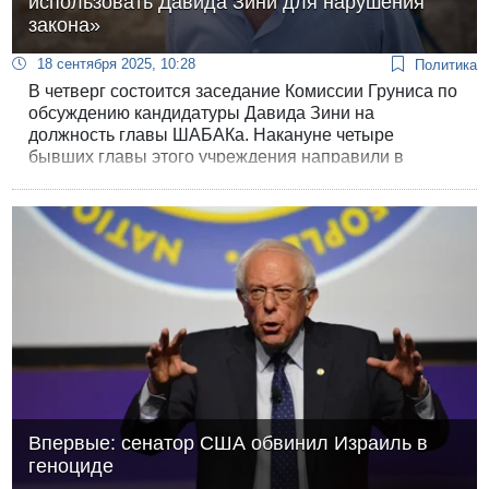
использовать Давида Зини для нарушения
закона»
18 сентября 2025, 10:28
Политика
В четверг состоится заседание Комиссии Груниса по
обсуждению кандидатуры Давида Зини на
должность главы ШАБАКа. Накануне четыре
бывших главы этого учреждения направили в
комиссию письма, в которых говорится об опасности
для государства этого назначения.
Впервые: сенатор США обвинил Израиль в
геноциде