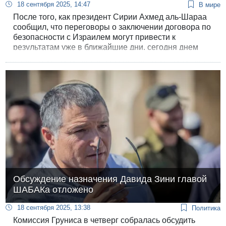
18 сентября 2025, 14:47
В мире
После того, как президент Сирии Ахмед аль-Шараа
сообщил, что переговоры о заключении договора по
безопасности с Израилем могут привести к
результатам уже в ближайшие дни, сегодня днем
источник в МИД Сирии рассказал агентству АР, что
Сирия и Израиль подпишут «последовательные
соглашения» до конца нынешнего года.
Обсуждение назначения Давида Зини главой
ШАБАКа отложено
18 сентября 2025, 13:38
Политика
Комиссия Груниса в четверг собралась обсудить