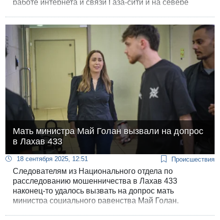
работе интернета и связи Газа-сити и на севере
сектора. В своем сообщении на странице в
Facebook Управление заявило, что «это произошло
из-за продолжающихся израильских атак на
инфраструктуру сети».
Мать министра Май Голан вызвали на допрос
в Лахав 433
18 сентября 2025, 12:51
Происшествия
Следователям из Национального отдела по
расследованию мошенничества в Лахав 433
наконец-то удалось вызвать на допрос мать
министра социального равенства Май Голан.
Полиция надеется также вызвать на допрос и саму