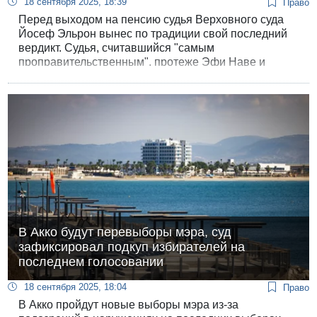
18 сентября 2025, 18:39
Право
Перед выходом на пенсию судья Верховного суда
Йосеф Эльрон вынес по традиции свой последний
вердикт. Судья, считавшийся "самым
проправительственным", протеже Эфи Наве и
Аелет Шакед, удовлетворил апелляцию Ассоциации
защиты гражданских прав против министерства
социального обеспечения, и его решение может
помочь неблагополучным семьям новых
репатриантов.
В Акко будут перевыборы мэра, суд
зафиксировал подкуп избирателей на
последнем голосовании
18 сентября 2025, 18:04
Право
В Акко пройдут новые выборы мэра из-за