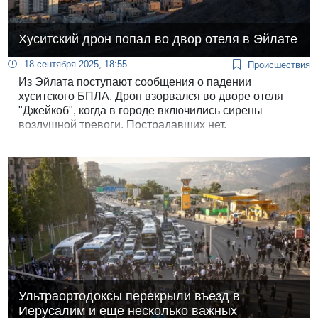
Хуситский дрон попал во двор отеля в Эйлате
18 сентября 2025, 18:55
Происшествия
Из Эйлата поступают сообщения о падении
хуситского БПЛА. Дрон взорвался во дворе отеля
"Джейкоб", когда в городе включились сирены
воздушной тревоги. Пострадавших нет.
Ультраортодоксы перекрыли въезд в
Иерусалим и еще несколько важных