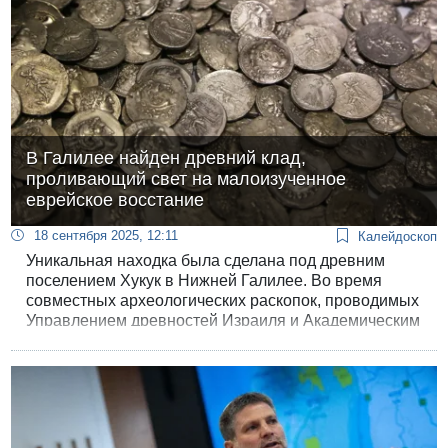
В Галилее найден древний клад,
проливающий свет на малоизученное
еврейское восстание
18 сентября 2025, 12:11
Калейдоскоп
Уникальная находка была сделана под древним
поселением Хукук в Нижней Галилее. Во время
совместных археологических раскопок, проводимых
Управлением древностей Израиля и Академическим
колледжем Цфата, был обнаружен редкий клад,
который может переписать страницы истории.