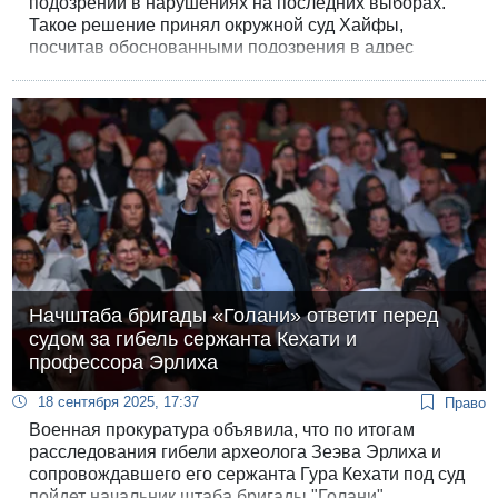
подозрений в нарушениях на последних выборах.
Такое решение принял окружной суд Хайфы,
посчитав обоснованными подозрения в адрес
действующего мэра Амихая Бен-Шлуша. Иск был
подан Охадом Сегевым, который утверждал, что на
выборах были куплены голоса избирателей.
Начштаба бригады «Голани» ответит перед
судом за гибель сержанта Кехати и
профессора Эрлиха
18 сентября 2025, 17:37
Право
Военная прокуратура объявила, что по итогам
расследования гибели археолога Зеэва Эрлиха и
сопровождавшего его сержанта Гура Кехати под суд
пойдет начальник штаба бригады "Голани",