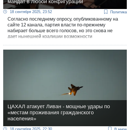
мандат в любой конфигурации
18 сентября 2025, 23:52
Политика
Согласно последнему опросу, опубликованному на
сайте 12 канала, партия власти по-прежнему
набирает больше всего голосов, но это снова не
дает нынешней коалиции возможности
сформировать правительство. А вот оппозиция
может это сделать даже без поддержки арабских
партий.
ЦАХАЛ атакует Ливан - мощные удары по
«местам проживания гражданского
населения»
18 сентября 2025, 22:30
В мире