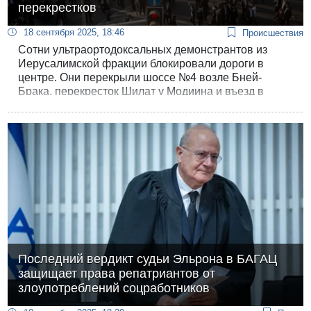
перекрестков
18 сентября 2025, 18:46
Происшествия
Сотни ультраортодоксальных демонстрантов из
Иерусалимской фракции блокировали дороги в
центре. Они перекрыли шоссе №4 возле Бней-
Брака, перекресток Шилат у Модиина и въезд в
Иерусалим в районе моста а-Мейтарим. Харедим
протестуют против ареста студента йешивы.
Последний вердикт судьи Эльрона в БАГАЦ
защищает права репатриантов от
злоупотреблений соцработников