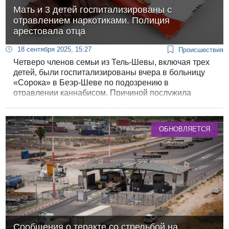
Мать и 3 детей госпитализированы с
отравлением наркотиками. Полиция
арестовала отца
18 сентября 2025, 15:27
Происшествия
Четверо членов семьи из Тель-Шевы, включая трех
детей, были госпитализированы вчера в больницу
«Сорока» в Беэр-Шеве по подозрению в
отравлении каннабисом. Причиной послужила
шоколадка, принесенная главой семейства.
ОБНОВЛЯЕТСЯ
Сообщения о теракте со стрельбой на