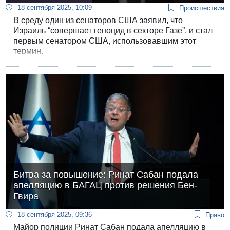
18 сентября 2025, 10:09
Происшествия
В среду один из сенаторов США заявил, что
Израиль “совершает геноцид в секторе Газе”, и стал
первым сенатором США, использовавшим этот
термин.
Битва за повышение: Ринат Сабан подала
апелляцию в БАГАЦ против решения Бен-
Гвира
18 сентября 2025, 09:36
Право
Майор полиции Ринат Сабан подала апелляцию в