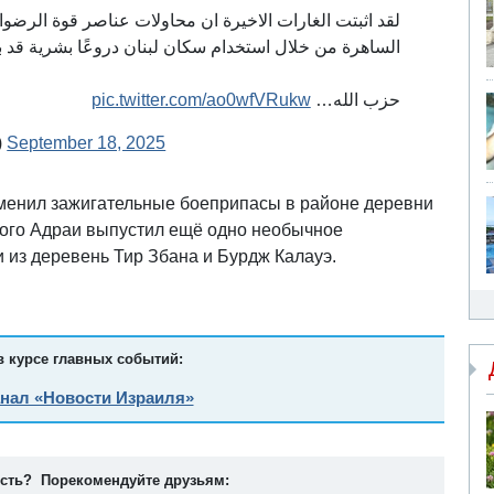
لقد اثبتت الغارات الاخيرة ان محاولات عناصر قوة الرضوا
الساهرة من خلال استخدام سكان لبنان دروعًا بشرية قد.
pic.twitter.com/ao0wfVRukw
حزب الله…
e)
September 18, 2025
менил зажигательные боеприпасы в районе деревни
этого Адраи выпустил ещё одно необычное
 из деревень Тир Збана и Бурдж Калауэ.
в курсе главных событий:
анал «Новости Израиля»
ость? Порекомендуйте друзьям: