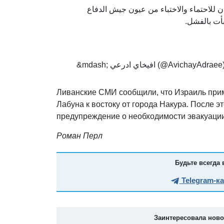
ن للاحتماء والاختباء من عيون جيش الدفاع
 بأت بالفشل
&mdash; افيخاي ادرعي (@AvichayAdrae
Ливанские СМИ сообщили, что Израиль при
Лабуна к востоку от города Накура. После 
предупреждение о необходимости эвакуации
Роман Перл
Будьте всегда 
Telegram-к
Заинтересовала нов