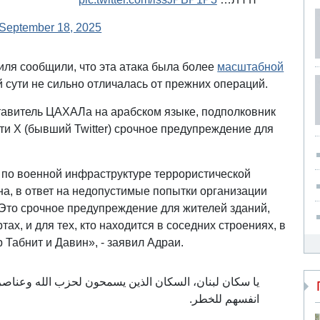
September 18, 2025
ля сообщили, что эта атака была более
масштабной
 сути не сильно отличалась от прежних операций.
авитель ЦАХАЛа на арабском языке, подполковник
ти X (бывший Twitter) срочное предупреждение для
по военной инфраструктуре террористической
а, в ответ на недопустимые попытки организации
 Это срочное предупреждение для жителей зданий,
х, и для тех, кто находится в соседних строениях, в
Табнит и Давин», - заявил Адраи.
يا سكان لبنان، السكان الذين يسمحون لحزب الله وعناص
انفسهم للخطر.