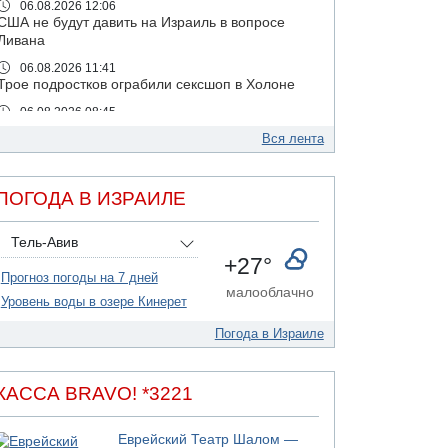
06.08.2026 12:06
США не будут давить на Израиль в вопросе
Ливана
06.08.2026 11:41
Трое подростков ограбили сексшоп в Холоне
06.08.2026 08:45
Взрыв в Северном Тель-Авиве
Вся лента
06.08.2026 08:11
Украинская атака на российский НПЗ
ПОГОДА В ИЗРАИЛЕ
05.08.2026 18:30
Израиль провел испытания системы
противоракетной обороны "Хец"
Тель-Авив
+27°
05.08.2026 18:28
Прогноз погоды на 7 дней
МАДА призывает израильтян срочно сдавать
малооблачно
кровь
Уровень воды в озере Кинерет
05.08.2026 17:00
Погода в Израиле
Бывший посол Израиля в ООН Гилад Эрдан
объявит в четверг о создании новой
политической партии
КАССА BRAVO! *3221
05.08.2026 13:49
На севере Израиля на берег выбросило тело
Еврейский Театр Шалом —