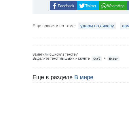
Facebook
Twitter
WhatsApp
Еще новости по теме:
удары по ливану
арм
Заметили ошибку в тексте?
Выделите текст мышью и нажмите
+
Ctrl
Enter
Еще в разделе
В мире