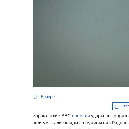
В мире
Отпр
Израильские ВВС
нанесли
удары по террито
целями стали склады с оружием сил Радван