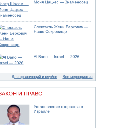
05.08.2026 13:32
Моня Цацкес — Знаменосец
В России горят новые склады
05.08.2026 10:19
Хуситы сообщают об атаке по Саудовскому
танкеру
Спектакль Жени Беркович —
05.08.2026 10:16
Наше Сокровище
Левые активисты пытались ворваться в офис
"Религиозного сионизма"
05.08.2026 06:42
В Дубае поднимается дым над портом
Al Bano — Israel — 2026
05.08.2026 06:41
Еще один меморандум для Ирана
Для организаций и клубов
Все мероприятия
ЗАКОН И ПРАВО
Установление отцовства в
Израиле