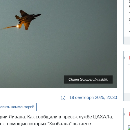
Chaim Goldberg/Flash90
18 сентября 2025, 22:30
авить комментарий
рии Ливана. Как сообщили в пресс-службе ЦАХАЛа,
а, с помощью которых “Хизбалла” пытается