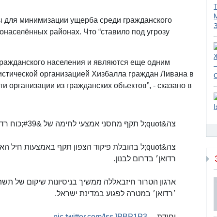
ы для минимизации ущерба среди гражданского
онаселённых районах. Что “ставило под угрозу
гражданского населения и являются еще одним
стической организацией Хизбалла граждан Ливана в
и организации из гражданских объектов”, - сказано в
צה&quot;ל תקף מחסני אמצעי לחימה של &#39;כוח רדואן&#39; בדרום לבנון
ל בהובלת פיקוד הצפון תקף באמצעות חיל האוויר,
רדואן׳ בדרום לבנון.
ארגון הטרור חיזבאללה ממשיך בניסיונות שיקום של תשתי
׳רדואן׳ במטרה לפגוע במדינת ישראל.
pic.twitter.com/lssJPBP1P3
יחידת…