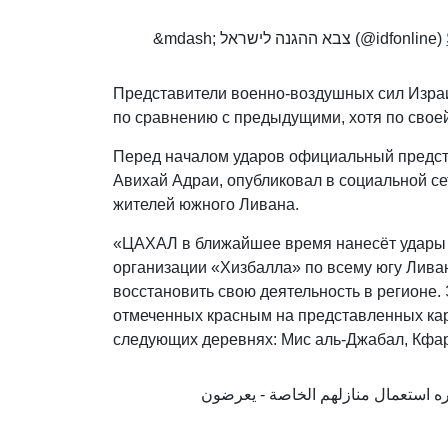
&mdash; צבא ההגנה לישראל (@idfonline)
Представители военно-воздушных сил Израи
по сравнению с предыдущими, хотя по своей
Перед началом ударов официальный предст
Авихай Адраи, опубликовал в социальной се
жителей южного Ливана.
«ЦАХАЛ в ближайшее время нанесёт удары 
организации «Хизбалла» по всему югу Ливан
восстановить свою деятельность в регионе.
отмеченных красным на представленных карта
следующих деревнях: Мис аль-Джабал, Кфар 
ره استعمال منازلهم الخاصة - يعرضون