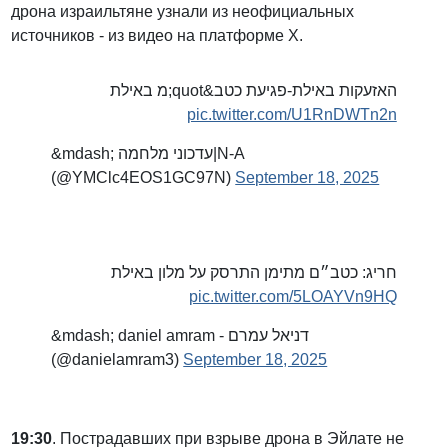
дрона израильтяне узнали из неофициальных
источников - из видео на платформе Х.
האזעקות באילת-פגיעת כטב&quot;מ באילת
pic.twitter.com/U1RnDWTn2n
&mdash; עדכוני מלחמה|N-A
(@YMClc4EOS1GC97N)
September 18, 2025
חריג: כטב״ם מתימן התרסק על מלון באילת
pic.twitter.com/5LOAYVn9HQ
&mdash; daniel amram - דניאל עמרם
(@danielamram3)
September 18, 2025
19:30
. Пострадавших при взрыве дрона в Эйлате не