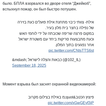
было. БПЛА взорвался во дворе отеля “Джейкоб”,
вспыхнул пожар, он был быстро потушен.
אילת- צוותי כיבוי מתחנת אילת פועלים כעת בזירה
של נפילה בחצר בית מלון בעיר.
במקום פרצה שריפה שכובתה על ידי לוחמי האש
וכעת מתבצעות סריקות ביחד עם משטרת ישראל
אחר נפגעים בתוך המלון.
pic.twitter.com/CNtsTTS6st
&mdash; כבאות והצלה לישראל (@102_IL)
September 18, 2025
Момент взрыва был заснят охранной видеокамерой:
פיצוץ הכטב&quot;מ באילת בצילום מקרוב
pic.twitter.com/xGwGEyf3jP