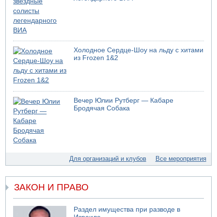
05.08.2026 17:00
Бывший посол Израиля в ООН Гилад Эрдан объявит в
четверг о создании новой политической партии
05.08.2026 13:49
На севере Израиля на берег выбросило тело
Холодное Сердце-Шоу на льду с хитами
05.08.2026 13:32
из Frozen 1&2
В России горят новые склады
05.08.2026 10:19
Хуситы сообщают об атаке по Саудовскому танкеру
05.08.2026 10:16
Вечер Юлии Рутберг — Кабаре
Левые активисты пытались ворваться в офис
Бродячая Собака
"Религиозного сионизма"
05.08.2026 06:42
В Дубае поднимается дым над портом
05.08.2026 06:41
Еще один меморандум для Ирана
Для организаций и клубов
Все мероприятия
ЗАКОН И ПРАВО
Раздел имущества при разводе в