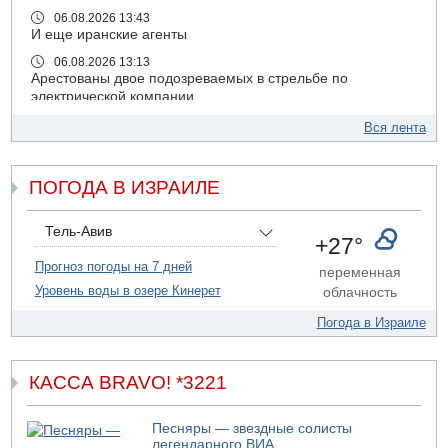
06.08.2026 13:43
И еще иранские агенты
06.08.2026 13:13
Арестованы двое подозреваемых в стрельбе по
электрической компании
06.08.2026 13:07
Вся лента
Возле Кирьят-Арбы пожар на местности
06.08.2026 12:06
ПОГОДА В ИЗРАИЛЕ
США не будут давить на Израиль в вопросе Ливана
06.08.2026 11:41
Трое подростков ограбили сексшоп в Холоне
Тель-Авив
+27°
06.08.2026 08:45
Прогноз погоды на 7 дней
переменная
Взрыв в Северном Тель-Авиве
Уровень воды в озере Кинерет
облачность
06.08.2026 08:11
Украинская атака на российский НПЗ
Погода в Израиле
05.08.2026 18:30
Израиль провел испытания системы противоракетной
обороны "Хец"
КАССА BRAVO! *3221
05.08.2026 18:28
МАДА призывает израильтян срочно сдавать кровь
Песняры — звездные солисты
легендарного ВИА