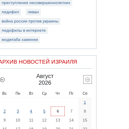
преступления несовершеннолетних
педофил
ливан
война россии против украины
педофилы в интернете
моджтаба хаменеи
АРХИВ НОВОСТЕЙ ИЗРАИЛЯ
Август
2026
Вс
Пн
Вт
Ср
Чт
Пт
Сб
1
2
3
4
5
6
7
8
9
10
11
12
13
14
15
16
17
18
19
20
21
22