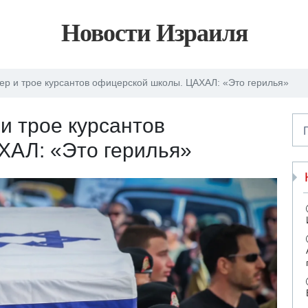
Новости Израиля
ер и трое курсантов офицерской школы. ЦАХАЛ: «Это герилья»
и трое курсантов
ХАЛ: «Это герилья»