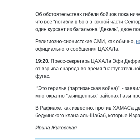
Об обстоятельствах гибели бойцов пока нич
что все “погибли в бою в южной части Секто
один курсант из батальона “Декель”, двое п
Религиозно-сионистские СМИ, как обычно,
н
официального сообщения ЦАХАЛа.
19:20.
Пресс-секретарь ЦАХАЛа Эфи Дефрин 
от взрыва снаряда во время “наступательно
фугас.
“Это герилья (партизанская война)”, - заяв
многократно “зачищенных” районах Газы пр
В Рафиахе, как известно, против ХАМАСа де
бедуинского клана аль-Шабаб, которые Изр
Ирина Жуковская