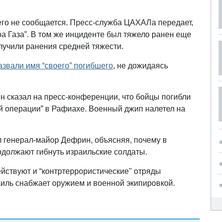
его не сообщается. Пресс-служба ЦАХАЛа передает,
ра Газа”. В том же инциденте был тяжело ранен еще
олучили ранения средней тяжести.
азвали имя “своего” погибшего
, не дожидаясь
сказал на пресс-конференции, что бойцы погибли
й операции” в Рафиахе. Военный джип налетел на
ил генерал-майор Дефрин, объясняя, почему в
одолжают гибнуть израильские солдаты.
йствуют и “контртеррористические" отряды
аиль снабжает оружием и военной экипировкой.