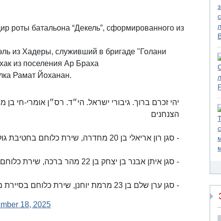
ир роты батальона “Декель”, сформированного из
эль из Хадеры, служивший в бригаде "Голани
хак из поселения Ар Браха
лка Рамат Йоханан.
הצנחנים
- סגן רון אריאלי בן 20 מחדרה, שירת כלוחם בחטיבת גולני
- סגן איתן אבנר בן יצחק בן 22 מהר ברכה, שירת כלוחם בעוצבת הקומנדו
- סגן ערן שלם בן 23 מרמת יוחנן, שירת כלוחם בסיירת מטכ״ל
mber 18, 2025