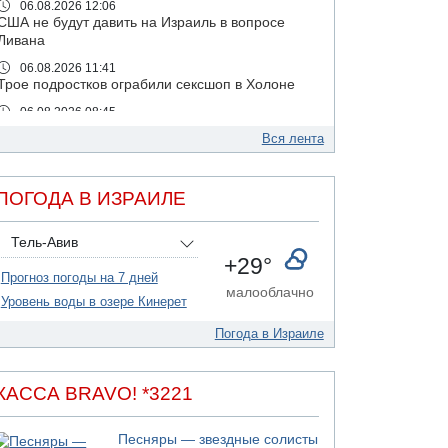
06.08.2026 12:06
США не будут давить на Израиль в вопросе
Ливана
06.08.2026 11:41
Трое подростков ограбили сексшоп в Холоне
06.08.2026 08:45
Взрыв в Северном Тель-Авиве
Вся лента
06.08.2026 08:11
Украинская атака на российский НПЗ
ПОГОДА В ИЗРАИЛЕ
05.08.2026 18:30
Израиль провел испытания системы
противоракетной обороны "Хец"
Тель-Авив
+29°
05.08.2026 18:28
Прогноз погоды на 7 дней
МАДА призывает израильтян срочно сдавать
малооблачно
кровь
Уровень воды в озере Кинерет
05.08.2026 17:00
Погода в Израиле
Бывший посол Израиля в ООН Гилад Эрдан
объявит в четверг о создании новой
политической партии
КАССА BRAVO! *3221
05.08.2026 13:49
На севере Израиля на берег выбросило тело
Песняры — звездные солисты