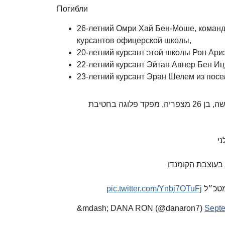
Погибли
26-летний Омри Хай Бен-Моше, команд
курсантов офицерской школы,
20-летний курсант этой школы Рон Ари
22-летний курсант Эйтан Авнер Бен Иц
23-летний курсант Эран Шелем из посе
יהי זכרם ברוך. גיבורי ישראל. הי״ד. רס״ן אומרי-חי בן משה, בן 26 מצפריה, מפקד פלוגה בחטיבת
pic.twitter.com/Ynbj7OTuFj
&mdash; DANA RON (@danaron7)
Septe