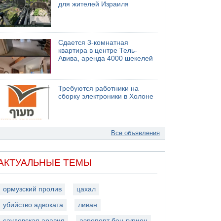
для жителей Израиля
Сдается 3-комнатная
квартира в центре Тель-
Авива, аренда 4000 шекелей
Требуются работники на
сборку электроники в Холоне
Все объявления
АКТУАЛЬНЫЕ ТЕМЫ
ормузский пролив
цахал
убийство адвоката
ливан
саудовская аравия
аэропорт бен-гурион