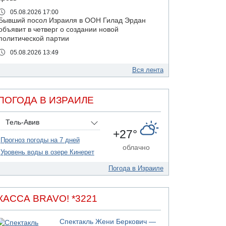
05.08.2026 17:00
Бывший посол Израиля в ООН Гилад Эрдан
объявит в четверг о создании новой
политической партии
05.08.2026 13:49
На севере Израиля на берег выбросило тело
Вся лента
05.08.2026 13:32
В России горят новые склады
05.08.2026 10:19
ПОГОДА В ИЗРАИЛЕ
Хуситы сообщают об атаке по Саудовскому
танкеру
Тель-Авив
05.08.2026 10:16
+27°
Левые активисты пытались ворваться в офис
Прогноз погоды на 7 дней
"Религиозного сионизма"
облачно
Уровень воды в озере Кинерет
05.08.2026 06:42
В Дубае поднимается дым над портом
Погода в Израиле
05.08.2026 06:41
Еще один меморандум для Ирана
КАССА BRAVO! *3221
04.08.2026 20:31
Минздрав и Министерство экологии
сообщили о необычно высоком уровне
Спектакль Жени Беркович —