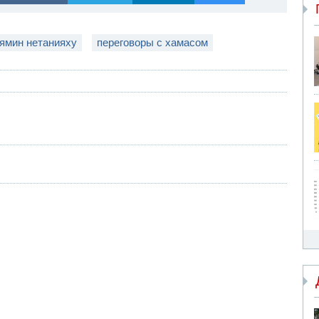
ямин нетанияху
переговоры с хамасом