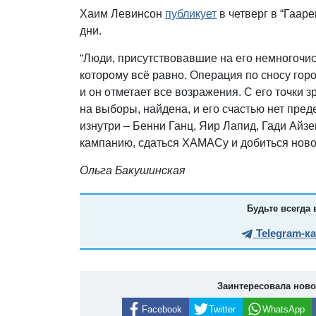
Хаим Левинсон
публикует
в четверг в “Гаар
дни.
“Люди, присутствовавшие на его немногочис
которому всё равно. Операция по сносу гор
и он отметает все возражения. С его точки 
на выборы, найдена, и его счастью нет пред
изнутри – Бенни Ганц, Яир Лапид, Гади Айзе
кампанию, сдаться ХАМАСу и добиться новог
Ольга Бакушинская
Будьте всегда 
Telegram-к
Заинтересовала нов
Facebook
Twitter
WhatsApp