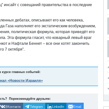
ец” инсайт с совещаний правительства в последние
ленных дебатах, описывают его как человека,
ода Газа наполняет его экстатическим возбуждением,
зрения, политическая формула, которая приведёт его
ела. Эта формула гласит, что коварный левый враг
нкот и Нафтали Беннет – все они хотят закончить
о 7 октября”.
в курсе главных событий:
анал «Новости Израиля»
ость? Порекомендуйте друзьям:
ВКонтакте
Telegram
LinkedIn
Email