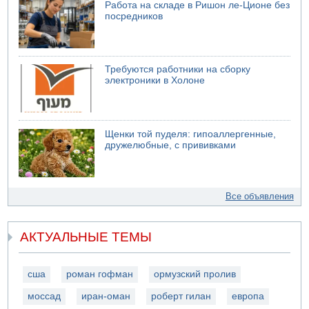
Работа на складе в Ришон ле-Ционе без
посредников
Требуются работники на сборку
электроники в Холоне
Щенки той пуделя: гипоаллергенные,
дружелюбные, с прививками
Все объявления
АКТУАЛЬНЫЕ ТЕМЫ
сша
роман гофман
ормузский пролив
моссад
иран-оман
роберт гилан
европа