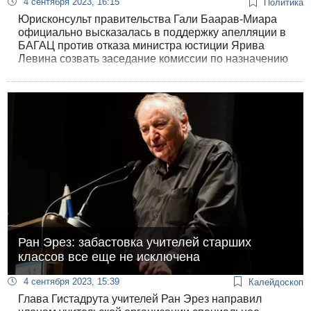
4 сентября 2023, 16:15
Политика
Юрисконсульт правительства Гали Баарав-Миара
официально высказалась в поддержку апелляции в
БАГАЦ против отказа министра юстиции Ярива
Левина созвать заседание комиссии по назначению
судей. В официальном ответе от имени государства,
поданном сегодня в БАГАЦ, «адвокат
правительства» снова выступает против своего
«клиента» в Высшем суде справедливости.
Ран Эрез: забастовка учителей старших
классов все еще не исключена
4 сентября 2023, 15:39
Калейдоскоп
Глава Гистадрута учителей Ран Эрез направил