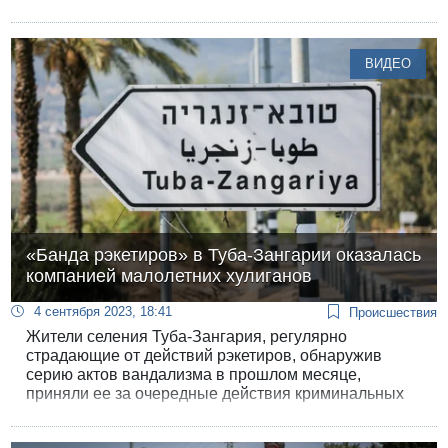
комитету Кнессета.
ВИДЕО
«Банда рэкетиров» в Туба-Зангарии оказалась
компанией малолетних хулиганов
4 сентября 2023, 18:41
Происшествия
Жители селения Туба-Зангария, регулярно
страдающие от действий рэкетиров, обнаружив
серию актов вандализма в прошлом месяце,
приняли ее за очередные действия криминальных
элементов, вымогающих «спонсорские взносы».
Каково же было удивление полиции, вышедшей на