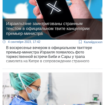
Израильтяне заинтригованы странным
текстом в официальном твите канцелярии
премьер-министра
4 сентября 2023, 17:42
Калейдоскоп
В воскресенье вечером в официальном твиттере
премьер-министра Израиля появилось фото
торжественной встречи Биби и Сары у трапа
самолета на Кипре в сопровождении странного
текста на иврите, содержащего пренебрежительную
оценку аргументов, выдвигаемых противниками, и
еще более сторонниками «правового переворота».