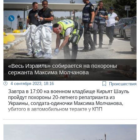
«банду рэкетиров».
«Весь Израиль» собирается на похороны
сержанта Максима Молчанова
4 сентября 2023, 18:16
Происшествия
Завтра в 17:00 на военном кладбище Кирьят Шауль
пройдут похороны 20-летнего репатрианта из
Украины, солдата-одиночки Максима Молчанова,
убитого в автомобильном теракте у КПП
«Маккабим». По израильской традиции, когда гибнет
одинокий солдат, на похороны приходит «вся
страна» - и социальные сети полны призывами
проводить Максима в последний путь.