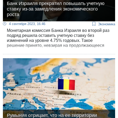
Банк Израиля прекратил повышать учетную
ставку из-за замедления экономического
роста
4 сентября 2023, 16:46
Экономика
Монетарная комиссия Банка Израиля во второй раз
подряд решила оставить учетную ставку без
изменений на уровне 4.75% годовых. Такое
решение принято, невзирая на продолжающееся
падение курса шекеля относительно доллара.
Монетарная комиссия объяснила, что главной
заботой сейчас становится не инфляция, темпы
которой замедлились, а заметная тенденция к
замедлению экономического роста.
Румыния отрицает, что на ее территории