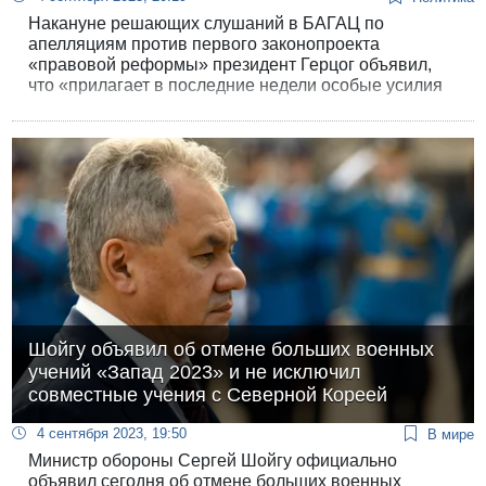
Накануне решающих слушаний в БАГАЦ по
апелляциям против первого законопроекта
«правовой реформы» президент Герцог объявил,
что «прилагает в последние недели особые усилия
для предотвращения конституционного кризиса и
поиска решения, которое сохранит демократию и
единство народа Израиля». В тот же вечер
телеканалы передали, что Нетанияху готов
заморозить «реформу» на полтора года, «смягчить»
уже принятый закон об отмене «илат а-свирут» и
немедленно возобновить работу комиссии по
назначению судей в прежнем составе.
Шойгу объявил об отмене больших военных
учений «Запад 2023» и не исключил
совместные учения с Северной Кореей
4 сентября 2023, 19:50
В мире
Министр обороны Сергей Шойгу официально
объявил сегодня об отмене больших военных