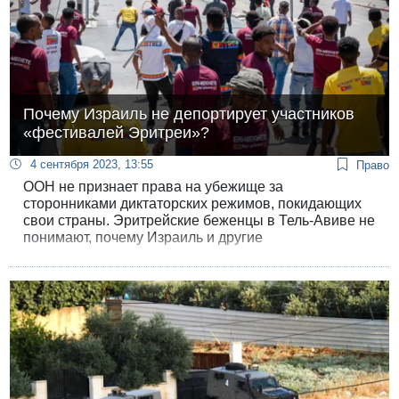
Почему Израиль не депортирует участников
«фестивалей Эритреи»?
4 сентября 2023, 13:55
Право
ООН не признает права на убежище за
сторонниками диктаторских режимов, покидающих
свои страны. Эритрейские беженцы в Тель-Авиве не
понимают, почему Израиль и другие
демократические страны не депортируют их
обратно в Эритрею - и призывают подвергать
депортации всех участников посольских
«фестивалей Эритреи».