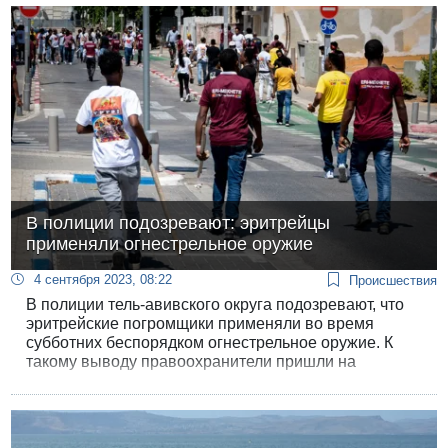
В полиции подозревают: эритрейцы
применяли огнестрельное оружие
4 сентября 2023, 08:22
Происшествия
В полиции тель-авивского округа подозревают, что
эритрейские погромщики применяли во время
субботних беспорядком огнестрельное оружие. К
такому выводу правоохранители пришли на
основании разницы между числом раненых с
огнестрельными ранениями в больнице «Ихилов»
(их 15) и зафиксированным применением боевых
патронов полицейскими.