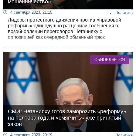
мошенничество»
4 сентября 2023, 21:15
Политика
Лидеры протестного движения против «правовой
реформы» единодушно расценили сообщения о
возобновлении переговоров Нетанияху с
оппозицией как очередной обманный трюк
Нетанияху и его партнеров по коалиции.
«Интенсивные переговоры накануне слушаний в
БАГАЦ - это прозрачное и грязное мошенничество»,
ОБНОВЛЯЕТСЯ
- заявили в штабе движения «Хофши Беарцейну».
СМИ: Нетанияху готов заморозить «реформу»
на полтора года и «смягчить» уже принятый
закон
4 сентября 2023, 20:19
Политика