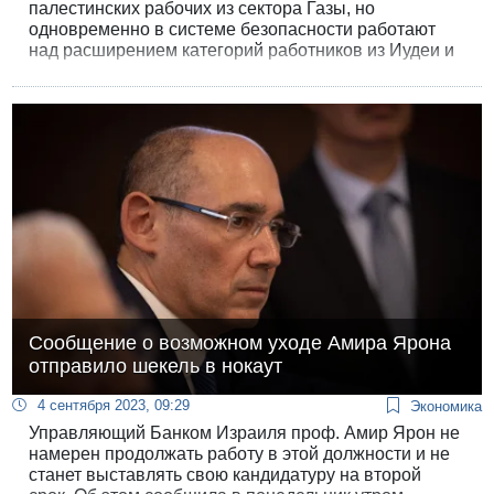
палестинских рабочих из сектора Газы, но
одновременно в системе безопасности работают
над расширением категорий работников из Иудеи и
Самарии. В министерстве обороны полагают, что
подключение к израильскому рынку труда тысяч
молодых палестинцев даст им надежду на будущее,
улучшит экономическое положение и отвадит от
террора.
Сообщение о возможном уходе Амира Ярона
отправило шекель в нокаут
4 сентября 2023, 09:29
Экономика
Управляющий Банком Израиля проф. Амир Ярон не
намерен продолжать работу в этой должности и не
станет выставлять свою кандидатуру на второй