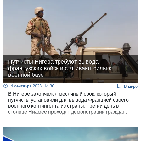
однако суд не продлевал арест, и освобожденный
вновь принимался за старое.
Путчисты Нигера требуют вывода
французских войск и стягивают силы к
военной базе
4 сентября 2023, 14:36
В мире
В Нигере закончился месячный срок, который
путчисты установили для вывода Францией своего
военного контингента из страны. Третий день в
столице Ниамее проходят демонстрации граждан,
требующих ухода французских военных из страны.
Полиция и военные вооружены и приведены в
боевую готовность.