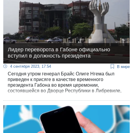
Лидер переворота в Габоне официально
вступил в должность президента
4 сентября 2023, 17:54
В мире
Сегодня утром генерал Брайс Олиге Нгема был
приведен к присяге в качестве временного
президента Габона во время церемонии,
состоявшейся во Дворце Республики в Либревиле,
примерно через неделю после военного
переворота, который он возглавил.