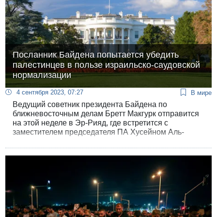
Посланник Байдена попытается убедить
палестинцев в пользе израильско-саудовской
нормализации
4 сентября 2023, 07:27
В мире
Ведущий советник президента Байдена по
ближневосточным делам Бретт Макгурк отправится
на этой неделе в Эр-Рияд, где встретится с
заместителем председателя ПА Хусейном Аль-
Шейхом, главой службы безопасности Мадждом
Фараджем и политическим советником Абу-Мазена
Маджди Аль-Халеди.