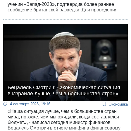
учений «Запад-2023», подтвердив более раннее
сообщение британской разведки. Для проведения
таких учений у России уже не хватает техники и
личного состава - и, как полагают западные
аналитики, общественный резонанс от
показательной демонстрации военной мощи на
фоне провалов российских войск в Украине мог
оказаться неблагоприятным для Кремля. При этом
Шойгу не исключил возможность проведения
совместных военных учений с КНДР.
Бецалель Смотрич: «экономическая ситуация
в Израиле лучше, чем в большинстве стран»
4 сентября 2023, 19:16
Экономика
«Наша ситуация лучше, чем в большинстве стран
мира, но хуже, чем мы ожидали, когда составлялся
бюджет», - написал сегодня министр финансов
Бецалель Смотрич в отчете минфина финансовому