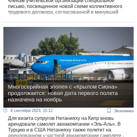
членам учительской организации специальное
письмо, посвященное новой схеме коллективного
трудового договора, согласованной в минувший
четверг с министерствами финансов и
министерством образования. «До подписания
коллективного трудового договора трудовой спор
все еще в силе, как и другие организационные
меры, принимаемые вследствие трудового спора», -
говорится в письме.
Многосерийная эпопея с «Крылом Сиона»
продолжается: новая дата первого полета
назначена на ноябрь
4 сентября 2023, 15:12
Экономика
Для визита супругов Нетанияху на Кипр вновь
арендовали самолет авиакомпании «Эль-Аль». В
Турцию и в США Нетанияху также полетит на
арендованном у частной авиакомпании самолете -