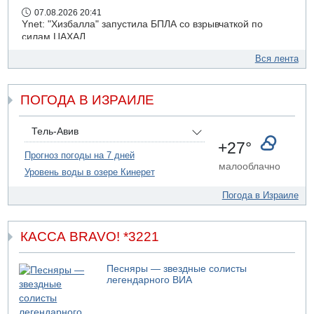
07.08.2026 20:41
Ynet: "Хизбалла" запустила БПЛА со взрывчаткой по
силам ЦАХАЛ
07.08.2026 19:16
Вся лента
ДТП в Ашдоде: тяжело ранены двое маленьких детей
07.08.2026 19:14
ПОГОДА В ИЗРАИЛЕ
Скончался водитель, врезавшийся в стену в
Иерусалиме
07.08.2026 17:57
Тель-Авив
Подозреваемый в домогательствах в хостеле - Гильбоа
+27°
Дахан
Прогноз погоды на 7 дней
малооблачно
Уровень воды в озере Кинерет
07.08.2026 17:55
Обнародовано имя полицейского, подозреваемого в
Погода в Израиле
коррупционных отношениях с Йоавом Элиаси
КАССА BRAVO! *3221
Песняры — звездные солисты
легендарного ВИА