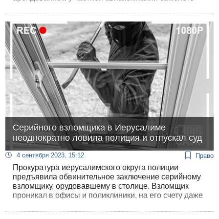
многострадальный «борт номер один» под гордым
названием «Крыло Сиона», купленный и
оборудованный с учетом всех запросов семейства
Нетанияху, должен отправиться в свой первый рейс
только в ноябре.
Серийного взломщика в Иерусалиме
неоднократно ловила полиция и отпускал суд
4 сентября 2023, 15:12
Право
Прокуратура иерусалимского округа полиции
предъявила обвинительное заключение серийному
взломщику, орудовавшему в столице. Взломщик
проникал в офисы и поликлиники, на его счету даже
взлом отделения «Битуах леуми». Как выяснилось,
полиция неоднократно арестовывала преступника,