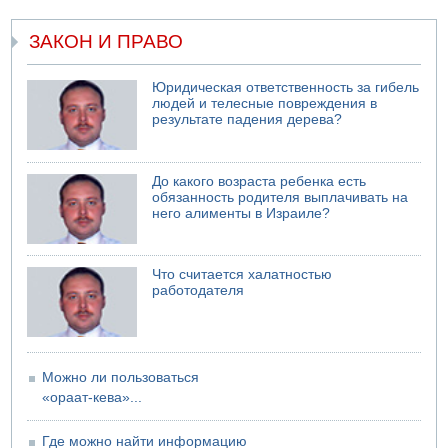
09.08.2026 08:30
ЗАКОН И ПРАВО
Авиакомпания Air Canada вновь отсрочила
возвращение в Израиль
08.08.2026 14:43
Юридическая ответственность за гибель
Тело мужчины обнаружено сегодня на открытой
людей и телесные повреждения в
результате падения дерева?
местности недалеко от Реховота
08.08.2026 11:02
Трое убитых в результате российской ракетной атаки по
До какого возраста ребенка есть
Киеву
обязанность родителя выплачивать на
07.08.2026 20:43
него алименты в Израиле?
Поножовщина в Тайбе: 3 мужчин серьезно ранены
07.08.2026 20:41
Ynet: "Хизбалла" запустила БПЛА со взрывчаткой по
Что считается халатностью
силам ЦАХАЛ
работодателя
07.08.2026 19:16
ДТП в Ашдоде: тяжело ранены двое маленьких детей
07.08.2026 19:14
Скончался водитель, врезавшийся в стену в
Можно ли пользоваться
Иерусалиме
«ораат-кева»...
Где можно найти информацию