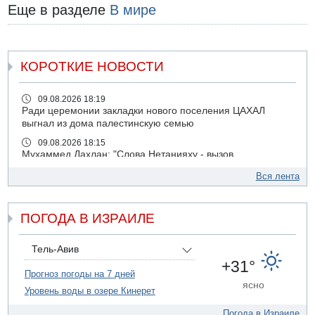
Еще в разделе
В мире
КОРОТКИЕ НОВОСТИ
09.08.2026 18:19
Ради церемонии закладки нового поселения ЦАХАЛ
выгнал из дома палестинскую семью
09.08.2026 18:15
Мухаммед Дахлан: "Слова Нетанияху - вызов,
пренебрежение и обман по отношению к американской
Вся лента
администрации и команде президента Трампа»
09.08.2026 18:10
ХАМАС объявил, что обязуется исполнять соглашение с
ПОГОДА В ИЗРАИЛЕ
международными посредниками и Советом мира по
"дорожной карте" из 15 пунктов
Тель-Авив
09.08.2026 17:00
+31°
12-летний мальчик утонул в Иордане, упав из лодки
Прогноз погоды на 7 дней
ясно
09.08.2026 16:56
Уровень воды в озере Кинерет
Сирийские службы безопасности сообщили об аресте 9
боевиков ИГИЛ в районе Кунейтры
Погода в Израиле