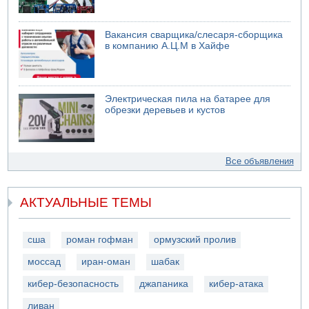
Вакансия сварщика/слесаря-сборщика
в компанию А.Ц.М в Хайфе
Электрическая пила на батарее для
обрезки деревьев и кустов
Все объявления
АКТУАЛЬНЫЕ ТЕМЫ
сша
роман гофман
ормузский пролив
моссад
иран-оман
шабак
кибер-безопасность
джапаника
кибер-атака
ливан