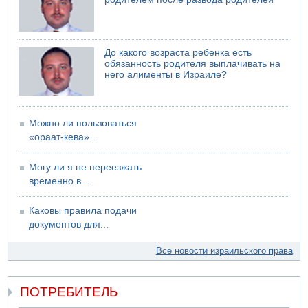
06.08.2026 12:06
США не будут давить на Израиль в вопросе Ливана
06.08.2026 11:41
До какого возраста ребенка есть
Трое подростков ограбили сексшоп в Холоне
обязанность родителя выплачивать на
него алименты в Израиле?
Можно ли пользоваться
«ораат-кева»...
Могу ли я не переезжать
временно в...
Каковы правила подачи
документов для...
Все новости израильского права
ПОТРЕБИТЕЛЬ