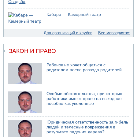
07.08.2026 11:05
Саудовская Аравия опасается нападения хуситов и
Кабаре — Камерный театр
иракских ополченцев
07.08.2026 08:29
В Бат-Яме утонул мужчина
Для организаций и клубов
Все мероприятия
07.08.2026 08:29
Стрельба в школе Таиланда
ЗАКОН И ПРАВО
07.08.2026 06:47
Недалеко от Бейт-Шемеша погиб велосипедист
Ребенок не хочет общаться с
07.08.2026 06:24
родителем после развода родителей
Саудовская Аравия сообщает о нападении хуситов
06.08.2026 13:43
И еще иранские агенты
06.08.2026 13:13
Особые обстоятельства, при которых
Арестованы двое подозреваемых в стрельбе по
работники имеют право на выходное
электрической компании
пособие как уволенные
06.08.2026 13:07
Возле Кирьят-Арбы пожар на местности
Юридическая ответственность за гибель
06.08.2026 12:06
людей и телесные повреждения в
США не будут давить на Израиль в вопросе Ливана
результате падения дерева?