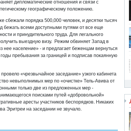
раняет дипломатические отношения и связи с
атегическому географическому положению.
е сбежали порядка 500,000 человек, и десятки тысяч
д бежать всеми доступными путями от все еще
ости и принудительного труда. Для легального
 получить выездную визу. Режим обвиняет Запад в
из нее население» - и предлагает беженцам вернуться
е годы пребывания за границей и подписав покаянную
 провело «чрезвычайное заседание» узкого кабинета
ство невыполнимых мер по «очистке» Тель-Авива от
онными только две из предложенных мер -
анимающегося поисками путей «добровольной»
тративные аресты участников беспорядков. Никаких
тва Эритреи на заседании не звучало.