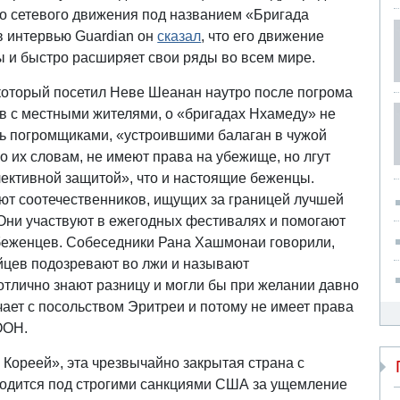
ого сетевого движения под названием «Бригада
в интервью Guardian он
сказал
, что его движение
 и быстро расширяет свои ряды во всем мире.
который посетил Неве Шеанан наутро после погрома
в с местными жителями, о «бригадах Нхамеду» не
ь погромщиками, «устроившими балаган в чужой
о их словам, не имеют права на убежище, но лгут
лективной защитой», что и настоящие беженцы.
т соотечественников, ищущих за границей лучшей
 Они участвуют в ежегодных фестивалях и помогают
беженцев. Собеседники Рана Хашмонаи говорили,
ейцев подозревают во лжи и называют
отлично знают разницу и могли бы при желании давно
чает с посольством Эритреи и потому не имеет права
 ООН.
ореей», эта чрезвычайно закрытая страна с
одится под строгими санкциями США за ущемление