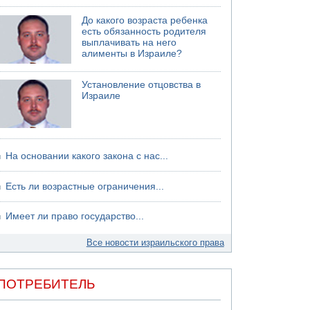
06.08.2026 13:07
До какого возраста ребенка
Возле Кирьят-Арбы пожар на местности
есть обязанность родителя
выплачивать на него
06.08.2026 12:06
алименты в Израиле?
США не будут давить на Израиль в вопросе
Ливана
Установление отцовства в
06.08.2026 11:41
Израиле
Трое подростков ограбили сексшоп в Холоне
На основании какого закона с нас...
Есть ли возрастные ограничения...
Имеет ли право государство...
Все новости израильского права
ПОТРЕБИТЕЛЬ