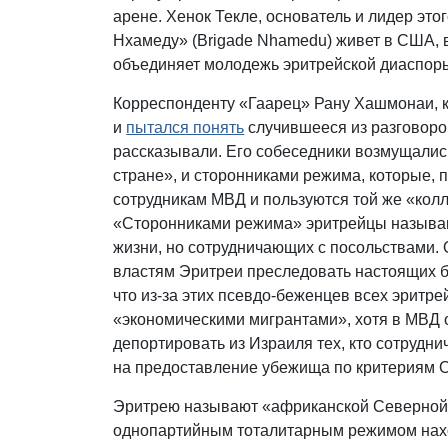
арене. Хенок Текле, основатель и лидер эт
Нхамеду» (Brigade Nhamedu) живет в США, 
объединяет молодежь эритрейской диаспоры
Корреспонденту «Гаарец» Рану Хашмонаи, 
и
пытался понять
случившееся из разговоро
рассказывали. Его собеседники возмущалис
стране», и сторонниками режима, которые, п
сотрудникам МВД и пользуются той же «кол
«Сторонниками режима» эритрейцы называю
жизни, но сотрудничающих с посольствами.
властям Эритреи преследовать настоящих 
что из-за этих псевдо-беженцев всех эритр
«экономическими мигрантами», хотя в МВД 
депортировать из Израиля тех, кто сотрудни
на предоставление убежища по критериям
Эритрею называют «африканской Северной К
однопартийным тоталитарным режимом нах