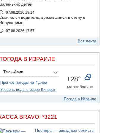
маленьких детей
07.08.2026 19:14
Скончался водитель, врезавшийся в стену в
Иерусалиме
07.08.2026 17:57
Подозреваемый в домогательствах в хостеле
- Гильбоа Дахан
Вся лента
07.08.2026 17:55
Обнародовано имя полицейского,
ПОГОДА В ИЗРАИЛЕ
подозреваемого в коррупционных
отношениях с Йоавом Элиаси
Тель-Авив
07.08.2026 17:51
+28°
БАГАЦ отказался заморозить лишение
Прогноз погоды на 7 дней
налоговых льгот для уклонистов-харедим
малооблачно
Уровень воды в озере Кинерет
07.08.2026 17:48
В Иерусалиме водитель врезался в забор и
Погода в Израиле
серьезно пострадал
07.08.2026 13:47
Ливанская армия сообщила о ранении
КАССА BRAVO! *3221
солдата
07.08.2026 13:39
Песняры — звездные солисты