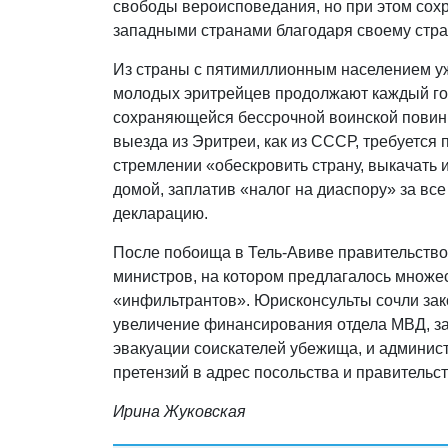
свободы вероисповедания, но при этом сох
западными странами благодаря своему стр
Из страны с пятимиллионным населением уж
молодых эритрейцев продолжают каждый го
сохраняющейся бессрочной воинской повинн
выезда из Эритреи, как из СССР, требуется
стремлении «обескровить страну, выкачать 
домой, заплатив «налог на диаспору» за вс
декларацию.
После побоища в Тель-Авиве правительство
министров, на котором предлагалось множе
«инфильтрантов». Юрисконсульты сочли зак
увеличение финансирования отдела МВД, з
эвакуации соискателей убежища, и админис
претензий в адрес посольства и правительс
Ирина Жуковская