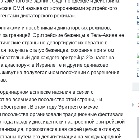
этаже того же здания. Судя по одежде и действиям,
ильские СМИ называют «сторонниками эритрейского
агентами диктаторского режима».
онниками и пособниками диктаторских режимов,
 за границей. Эритрейские беженцы в Тель-Авиве не
тические страны не депортируют их обратно в
ся получать статус беженцев, сохраняя при этом
обязательный для каждого эритрейца 2% налог на
а диаспору»; в Израиле те и другие одинаково
ть живут на полулегальном положении с разрешения
рав.
ординарном всплеске насилия в связи с
 во всем мире посольства этой страны, - и
обострения. В этом году Эритрея отмечает
и посольства организовали традиционные фестивали
о года назад у диссидентски настроенной эритрейской
ганизация, провозгласившая своей целью активную
 страны путем его делигитимации на международной