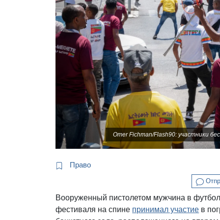
Omer Fichman/Flash90: участники б
Право
Отпр
Вооруженный пистолетом мужчина в футбол
фестиваля на спине
принимал участие
в пог