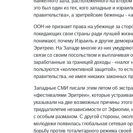
банкетного зала, расположенного на втором 
это был один из тех, кого западные и изра
правительства», а эритрейские беженцы - «
ООН не признает права на убежище за стор
покидающих свои страны ради лучшей жизни
понимают, почему Израиль и другие демокра
Эритрею. На Западе многие из них умудряют
связи со своим посольством и выплачивая 
заработанные за границей доходы - «налог н
пользуются «коллективной защитой», то ес
правительства, не имея никаких законных п
Западные СМИ писали этим летом об экстра
«фестивалями Эритреи», которые устраивают
указывали на две возможных причины этого 
тридцатилетие независимости от Эфиопии, 
с особым размахом. С другой стороны, окол
молодежи появилась глобальная сетевая ор
борьбу против тоталитарного режима своей