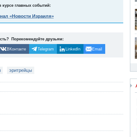
в курсе главных событий:
анал «Новости Израиля»
ость? Порекомендуйте друзьям:
ВКонтакте
Telegram
LinkedIn
Email
и
эритрейцы