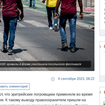
ash90: громилы в форме участников посольского фестиваля
4 сентября 2023, 08:22
авить комментарий
ют, что эритрейские погромщики применяли во время
ие. К такому выводу правоохранители пришли на