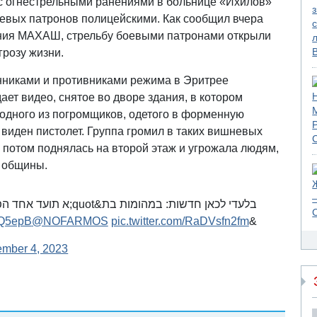
с огнестрельными ранениями в больнице «Ихилов»
евых патронов полицейскими. Как сообщил вчера
ния МАХАШ, стрельбу боевыми патронами открыли
грозу жизни.
нниками и противниками режима в Эритрее
ет видео, снятое во дворе здания, в котором
у одного из погромщиков, одетого в форменную
 виден пистолет. Группа громил в таких вишневых
 потом поднялась на второй этаж и угрожала людям,
й общины.
א תועד אחד הפורעים כשהו
vnQ5epB
@NOFARMOS
pic.twitter.com/RaDVsfn2fm
&gt;&gt;&gt;
ember 4, 2023