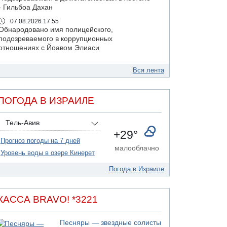
- Гильбоа Дахан
07.08.2026 17:55
Обнародовано имя полицейского,
подозреваемого в коррупционных
отношениях с Йоавом Элиаси
07.08.2026 17:51
БАГАЦ отказался заморозить лишение
Вся лента
налоговых льгот для уклонистов-харедим
07.08.2026 17:48
ПОГОДА В ИЗРАИЛЕ
В Иерусалиме водитель врезался в забор и
серьезно пострадал
Тель-Авив
07.08.2026 13:47
+29°
Ливанская армия сообщила о ранении
Прогноз погоды на 7 дней
солдата
малооблачно
Уровень воды в озере Кинерет
07.08.2026 13:39
Моджтаба Хаменеи в плохом состоянии
Погода в Израиле
07.08.2026 11:55
Министр обороны ушел с заседания кабинета
на свадьбу
КАССА BRAVO! *3221
07.08.2026 11:05
Саудовская Аравия опасается нападения
Песняры — звездные солисты