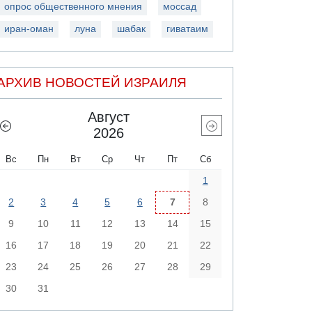
опрос общественного мнения
моссад
иран-оман
луна
шабак
гиватаим
АРХИВ НОВОСТЕЙ ИЗРАИЛЯ
Август
2026
Вс
Пн
Вт
Ср
Чт
Пт
Сб
1
2
3
4
5
6
7
8
9
10
11
12
13
14
15
16
17
18
19
20
21
22
23
24
25
26
27
28
29
30
31