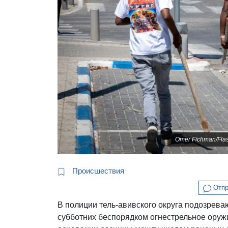
Omer Fichman/Fl
Происшествия
Отпр
В полиции тель-авивского округа подозрева
субботних беспорядком огнестрельное оруж