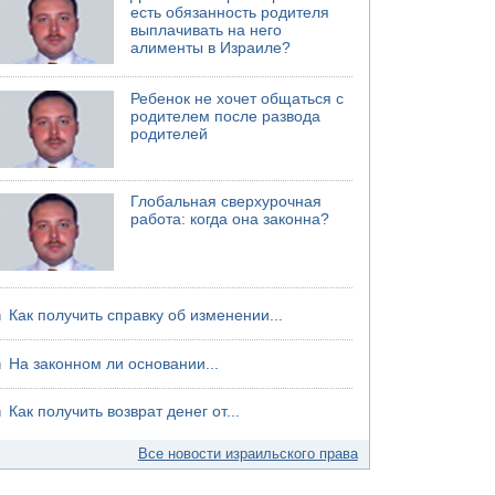
06.08.2026 11:41
есть обязанность родителя
Трое подростков ограбили сексшоп в Холоне
выплачивать на него
алименты в Израиле?
06.08.2026 08:45
Взрыв в Северном Тель-Авиве
Ребенок не хочет общаться с
06.08.2026 08:11
родителем после развода
Украинская атака на российский НПЗ
родителей
Глобальная сверхурочная
работа: когда она законна?
Как получить справку об изменении...
На законном ли основании...
Как получить возврат денег от...
Все новости израильского права