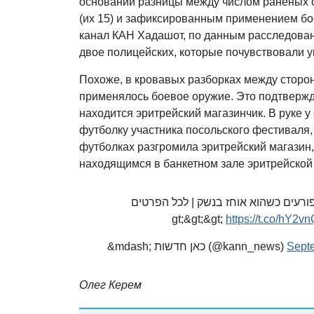
основании разницы между числом раненых 
(их 15) и зафиксированным применением бо
канал КАН Хадашот, по данным расследова
двое полицейских, которые почувствовали у
Похоже, в кровавых разборках между сторо
применялось боевое оружие. Это подтвержда
находится эритрейский магазинчик. В руке 
футболку участника посольского фестиваля,
футболках разгромила эритрейский магазин,
находящимся в банкетном зале эритрейско
בלעדי לכאן חדשות: במהומות בת&quot;א אוחז בנשק | לכל הפרטים
https://t.co/hY2
&mdash; כאן חדשות (@kann_news)
Sept
Олег Керем