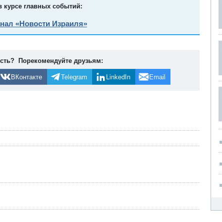
в курсе главных событий:
анал «Новости Израиля»
ость? Порекомендуйте друзьям:
ВКонтакте
Telegram
LinkedIn
Email