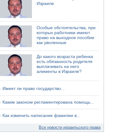
Израиле
06.08.2026 13:07
Возле Кирьят-Арбы пожар на местности
06.08.2026 12:06
США не будут давить на Израиль в вопросе
Особые обстоятельства, при
Ливана
которых работники имеют
право на выходное пособие
06.08.2026 11:41
как уволенные
Трое подростков ограбили сексшоп в Холоне
До какого возраста ребенка
есть обязанность родителя
выплачивать на него
алименты в Израиле?
Имеет ли право государство...
Каким законом регламентирована помощь...
Как изменить написание фамилии в...
Все новости израильского права