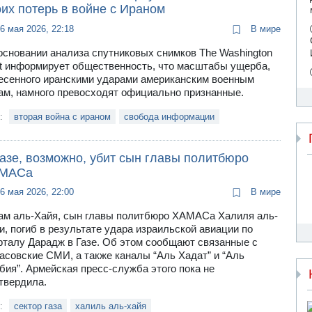
их потерь в войне с Ираном
6 мая 2026, 22:18
В мире
основании анализа спутниковых снимков The Washington
t информирует общественность, что масштабы ущерба,
есенного иранскими ударами американским военным
ам, намного превосходят официально признанные.
и:
вторая война с ираном
свобода информации
азе, возможно, убит сын главы политбюро
МАСа
6 мая 2026, 22:00
В мире
ам аль-Хайя, сын главы политбюро ХАМАСа Халиля аль-
и, погиб в результате удара израильской авиации по
рталу Дарадж в Газе. Об этом сообщают связанные с
асовские СМИ, а также каналы “Аль Хадат” и “Аль
бия”. Армейская пресс-служба этого пока не
твердила.
и:
сектор газа
халиль аль-хайя