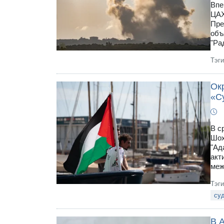
Впе
ЦАХ
Пре
объ
"Ра
Тэг
Ок
«С
В с
Шох
"Ад
акт
меж
Тэг
су
В 