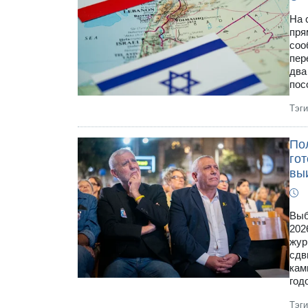
На 
пря
соо
пер
два
пос
Тэг
Пол
гот
вы
Выб
202
жур
сдв
кам
год
Тэг