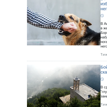
изб
нег
В А
в ж
Бор
наб
ног
нег
Тэг
Бо
ск
В с
"гл
зан
Тэг