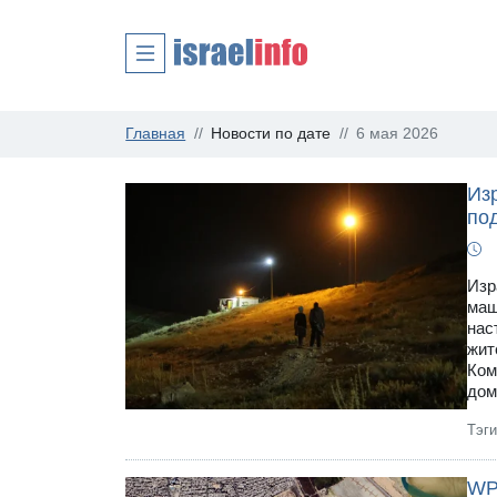
Главная
Новости по дате
6 мая 2026
Из
по
Изр
маш
нас
жит
Ком
дом
Тэг
WP