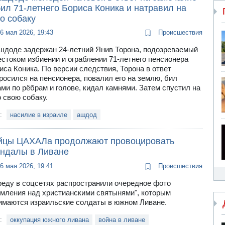
ил 71-летнего Бориса Коника и натравил на
о собаку
6 мая 2026, 19:43
Происшествия
шдоде задержан 24-летний Янив Торона, подозреваемый
естоком избиении и ограблении 71-летнего пенсионера
иса Коника. По версии следствия, Торона в ответ
росился на пенсионера, повалил его на землю, бил
ами по рёбрам и голове, кидал камнями. Затем спустил на
о свою собаку.
и:
насилие в израиле
ашдод
йцы ЦАХАЛа продолжают провоцировать
андалы в Ливане
6 мая 2026, 19:41
Происшествия
реду в соцсетях распространили очередное фото
умления над христианскими святынями", которым
имаются израильские солдаты в южном Ливане.
и:
оккупация южного ливана
война в ливане