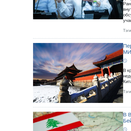
Ран
вну
обс
уча
Тэг
Пе
МИ
В к
нед
Кит
Тэг
В 
Бе