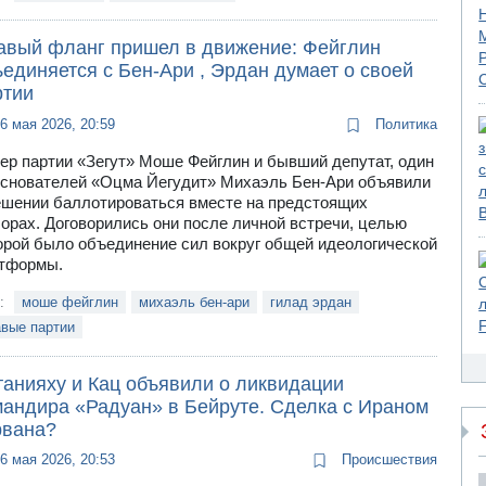
авый фланг пришел в движение: Фейглин
единяется с Бен-Ари , Эрдан думает о своей
ртии
6 мая 2026, 20:59
Политика
ер партии «Зегут» Моше Фейглин и бывший депутат, один
основателей «Оцма Йегудит» Михаэль Бен-Ари объявили
ешении баллотироваться вместе на предстоящих
орах. Договорились они после личной встречи, целью
орой было объединение сил вокруг общей идеологической
тформы.
и:
моше фейглин
михаэль бен-ари
гилад эрдан
авые партии
танияху и Кац объявили о ликвидации
мандира «Радуан» в Бейруте. Сделка с Ираном
рвана?
6 мая 2026, 20:53
Происшествия