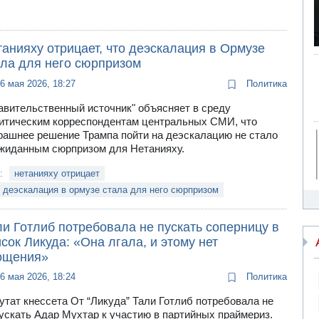
анияху отрицает, что деэскалация в Ормузе
ала для него сюрпризом
6 мая 2026, 18:27
Политика
авительственный источник" объясняет в среду
итическим корреспондентам центральных СМИ, что
рашнее решение Трампа пойти на деэскалацию не стало
жиданным сюрпризом для Нетанияху.
и:
нетанияху отрицает
 деэскалация в ормузе стала для него сюрпризом
и Готлиб потребовала не пускать соперницу в
сок Ликуда: «Она лгала, и этому нет
ощения»
6 мая 2026, 18:24
Политика
утат кнессета От “Ликуда” Тали Готлиб потребовала не
ускать Адар Мухтар к участию в партийных праймериз.