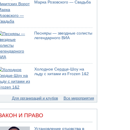
Моджтаба Хаменеи в плохом состоянии
Марка Розовского — Свадьба
07.08.2026 11:55
Министр обороны ушел с заседания кабинета
на свадьбу
07.08.2026 11:05
Саудовская Аравия опасается нападения
Песняры — звездные солисты
хуситов и иракских ополченцев
легендарного ВИА
07.08.2026 08:29
В Бат-Яме утонул мужчина
07.08.2026 08:29
Стрельба в школе Таиланда
Холодное Сердце-Шоу на
07.08.2026 06:47
льду с хитами из Frozen 1&2
Недалеко от Бейт-Шемеша погиб
велосипедист
07.08.2026 06:24
Саудовская Аравия сообщает о нападении
хуситов
Для организаций и клубов
Все мероприятия
06.08.2026 13:43
И еще иранские агенты
ЗАКОН И ПРАВО
06.08.2026 13:13
Арестованы двое подозреваемых в стрельбе
по электрической компании
Установление отцовства в