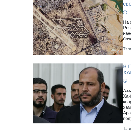
сво
На 
Pos
нан
баз
Тэг
В Г
ХА
Азз
Хай
ква
хам
Ара
под
Тэг