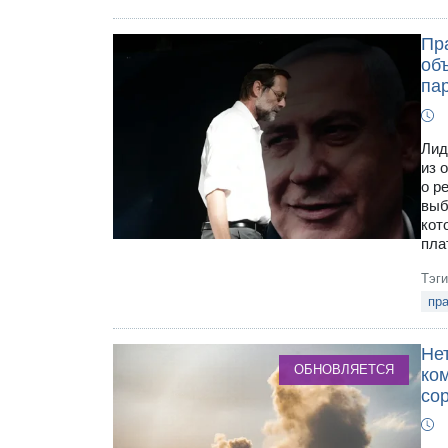
Пр
объ
па
Лид
из 
о р
выб
кот
пла
Тэг
пр
Не
ОБНОВЛЯЕТСЯ
ко
со