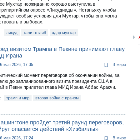
ее Мухтар неожиданно хорошо выступила в
трипартийном опросе «Ликудиады». Нетаньяху якобы
уждает особые условия для Мухтар, чтобы она могла
ствовать в выборах.
и:
ликуд
тали готлиб
адар мухтар
ред визитом Трампа в Пекине принимают главу
Д Ирана
6 мая 2026, 17:35
В мире
ритический момент переговоров об окончании войны, за
елю до запланированного визита президента США в
ай в Пекин прилетел глава МИД Ирана Аббас Аракчи.
и:
трамп и мир
вторая война с ираном
Вашингтоне пройдет третий раунд переговоров,
йрут опасается действий «Хизбаллы»
6 мая 2026, 17:24
В мире