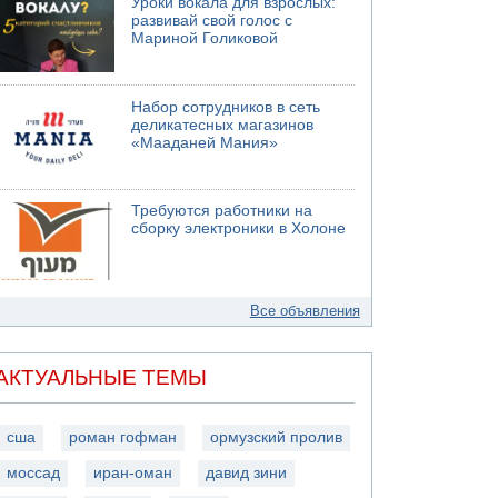
Уроки вокала для взрослых:
развивай свой голос с
Мариной Голиковой
Набор сотрудников в сеть
деликатесных магазинов
«Мааданей Мания»
Требуются работники на
сборку электроники в Холоне
Все объявления
АКТУАЛЬНЫЕ ТЕМЫ
сша
роман гофман
ормузский пролив
моссад
иран-оман
давид зини