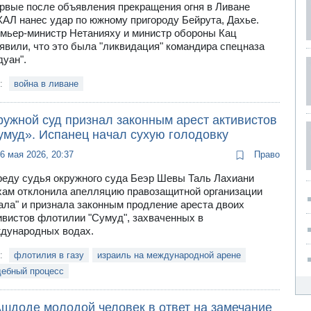
рвые после объявления прекращения огня в Ливане
АЛ нанес удар по южному пригороду Бейрута, Дахье.
мьер-министр Нетанияху и министр обороны Кац
явили, что это была "ликвидация" командира спецназа
дуан".
и:
война в ливане
ружной суд признал законным арест активистов
умуд». Испанец начал сухую голодовку
6 мая 2026, 20:37
Право
реду судья окружного суда Беэр Шевы Таль Лахиани
ам отклонила апелляцию правозащитной организации
ала" и признала законным продление ареста двоих
ивистов флотилии "Сумуд", захваченных в
дународных водах.
и:
флотилия в газу
израиль на международной арене
дебный процесс
Ашдоде молодой человек в ответ на замечание