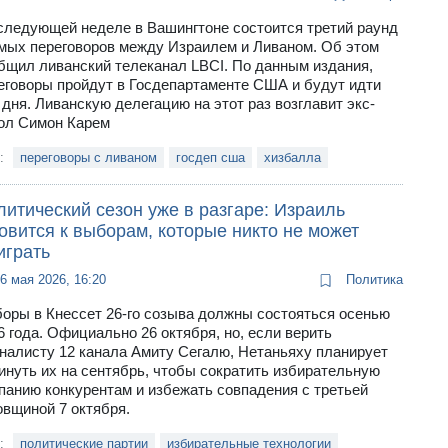
следующей неделе в Вашингтоне состоится третий раунд
мых переговоров между Израилем и Ливаном. Об этом
бщил ливанский телеканал LBCI. По данным издания,
еговоры пройдут в Госдепартаменте США и будут идти
 дня. Ливанскую делегацию на этот раз возглавит экс-
ол Симон Карем
и:
переговоры с ливаном
госдеп сша
хизбалла
итический сезон уже в разгаре: Израиль
овится к выборам, которые никто не может
играть
6 мая 2026, 16:20
Политика
оры в Кнессет 26-го созыва должны состояться осенью
6 года. Официально 26 октября, но, если верить
налисту 12 канала Амиту Сегалю, Нетаньяху планирует
инуть их на сентябрь, чтобы сократить избирательную
панию конкурентам и избежать совпадения с третьей
овщиной 7 октября.
и:
политические партии
избирательные технологии