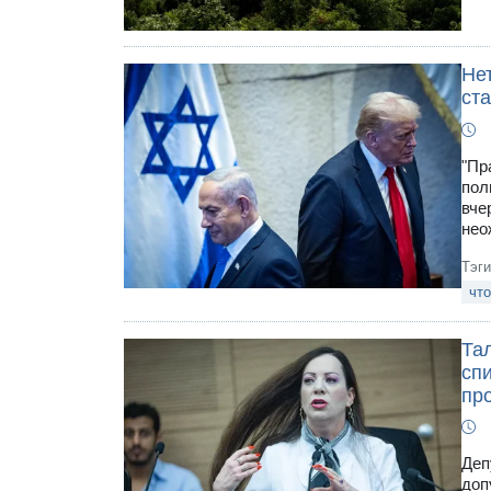
Нет
ст
"Пр
пол
вче
нео
Тэг
что
Тал
спи
пр
Деп
доп