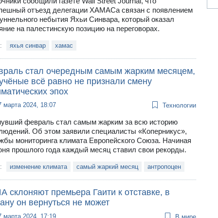
очники сообщили газете Wall Street Journal, что
пешный отъезд делегации ХАМАСа связан с появлением
туннельного небытия Яхьи Синвара, который оказал
яние на палестинскую позицию на переговорах.
и:
яхья синвар
хамас
враль стал очередным самым жарким месяцем,
 учёные всё равно не признали смену
иматических эпох
7 марта 2024, 18:07
Технологии
увший февраль стал самым жарким за всю историю
людений. Об этом заявили специалисты «Коперникус»,
жбы мониторинга климата Европейского Союза. Начиная
юня прошлого года каждый месяц ставил свои рекорды.
и:
изменение климата
самый жаркий месяц
антропоцен
А склоняют премьера Гаити к отставке, в
ану он вернуться не может
7 марта 2024, 17:19
В мире