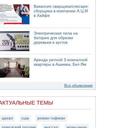
Вакансия сварщика/слесаря-
сборщика в компанию А.Ц.М
в Хайфе
Электрическая пила на
батарее для обрезки
деревьев и кустов
Аренда уютной 3-комнатной
квартиры в Ашикма, Бат-Ям
Все объявления
АКТУАЛЬНЫЕ ТЕМЫ
цахал
сша
роман гофман
ормузский пролив
моссад
иран-оман