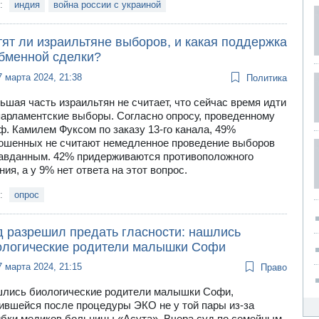
и:
индия
война россии с украиной
ят ли израильтяне выборов, и какая поддержка
обменной сделки?
7 марта 2024, 21:38
Политика
ьшая часть израильтян не считает, что сейчас время идти
парламентские выборы. Согласно опросу, проведенному
ф. Камилем Фуксом по заказу 13-го канала, 49%
ошенных не считают немедленное проведение выборов
авданным. 42% придерживаются противоположного
ния, а у 9% нет ответа на этот вопрос.
и:
опрос
д разрешил предать гласности: нашлись
ологические родители малышки Софи
7 марта 2024, 21:15
Право
лись биологические родители малышки Софи,
ившейся после процедуры ЭКО не у той пары из-за
бки медиков больницы «Асута». Вчера суд по семейным