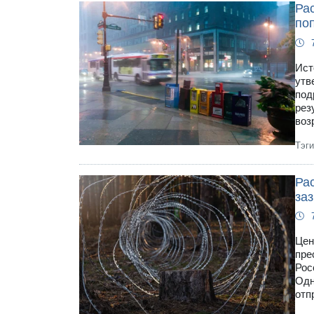
Ра
по
Ист
утв
под
рез
воз
Тэг
Ра
за
Цен
пре
Рос
Одн
отп