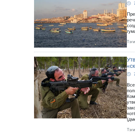
Пре
реч
соз
гум
Тэг
Ут
«с
Все
пол
Ком
утв
зак
«от
(дм
Тэг