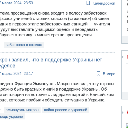
7 марта 2024, 23:53
Калейдоскоп
тема просвещения снова входит в полосу забастовок:
фсоюз учителей старших классов («тихонов») объявил
одня о первом этапе забастовочных санкций — учителя
будут выставлять учащимся оценок и передавать
бную статистику в министерство просвещения.
и:
забастовка в школах
рон заявил, что в поддержке Украины нет
еделов
7 марта 2024, 23:17
В мире
зидент Франции Эммануэль Макрон заявил, что у страны
должно быть красных линий в поддержке Украины. Об
м он говорил на встрече с лидерами партий в Елисейском
рце, которые прибыли обсудить ситуацию в Украине.
и:
эммануэль макрон
война россии с украиной
мощь украине