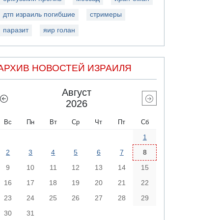
дтп израиль погибшие
стримеры
паразит
яир голан
АРХИВ НОВОСТЕЙ ИЗРАИЛЯ
Август
2026
Вс
Пн
Вт
Ср
Чт
Пт
Сб
1
2
3
4
5
6
7
8
9
10
11
12
13
14
15
16
17
18
19
20
21
22
23
24
25
26
27
28
29
30
31