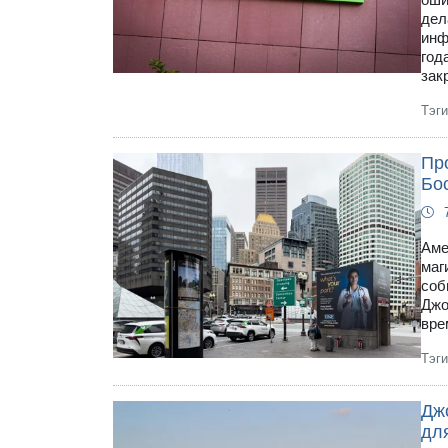
дел
инф
год
зак
Тэг
Пр
Бос
Аме
маг
соб
Джо
вре
Тэг
Дж
дл