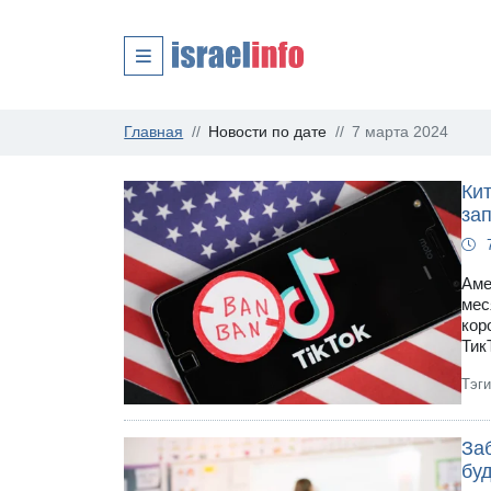
Главная
Новости по дате
7 марта 2024
Кит
за
Аме
мес
кор
Тик
Тэг
Заб
буд