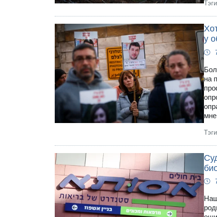
Тэг
Хот
у 
Бол
на 
про
опр
опр
мне
Тэг
Су
би
Наш
род
оши