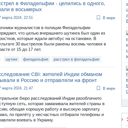
сстрел в Филадельфии - целились в одного,
пали в восьмерых
7 марта 2024, 22:51
В мире
очники журналистов в полиции Филадельфии
ерждают, что целью вчерашнего шутинга был один из
ростков, которые ждали автобус на остановке. В
ультате 30 выстрелов были ранены восемь человек в
расте от 15 до 17 лет.
и:
шутинг
филадельфия
расстрел в филадельфии
сследование CBI: жителей Индии обманом
зывали в Россию и отправляли на фронт
7 марта 2024, 21:47
В мире
тральное бюро расследований Индии разоблачило
ступную сеть, которая заманивала жителей страны в
сию, обещая хорошую работу и высокую зарплату.
ако, по прилёту у несчастных отбирали телефоны и
равляли воевать в Украину.