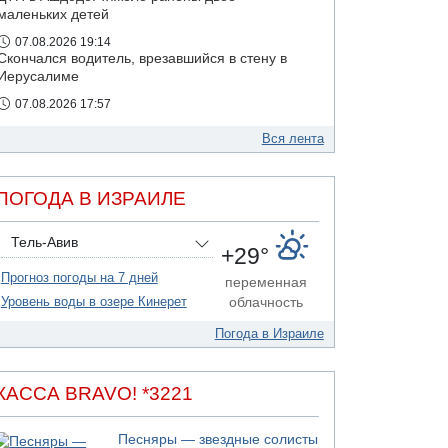
маленьких детей
07.08.2026 19:14
Скончался водитель, врезавшийся в стену в
Иерусалиме
07.08.2026 17:57
Подозреваемый в домогательствах в хостеле
- Гильбоа Дахан
Вся лента
07.08.2026 17:55
Обнародовано имя полицейского,
ПОГОДА В ИЗРАИЛЕ
подозреваемого в коррупционных
отношениях с Йоавом Элиаси
Тель-Авив
+29°
Прогноз погоды на 7 дней
переменная
Уровень воды в озере Кинерет
облачность
Погода в Израиле
КАССА BRAVO! *3221
Песняры — звездные солисты