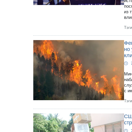
ист
пос
из 
вли
Тэг
Фе
но
кл
Мин
наб
слу
с и
Тэг
СШ
стр