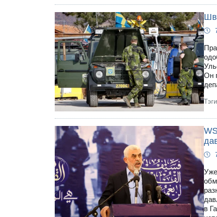
Шв
Пра
одо
Уль
Он 
деп
Тэг
WS
да
Уже
обм
раз
дав
в Г