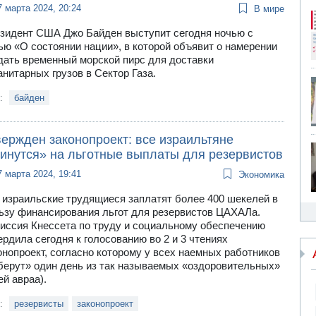
7 марта 2024, 20:24
В мире
зидент США Джо Байден выступит сегодня ночью с
ью «О состоянии нации», в которой объявит о намерении
дать временный морской пирс для доставки
анитарных грузов в Сектор Газа.
и:
байден
вержден законопроект: все израильтяне
кинутся» на льготные выплаты для резервистов
7 марта 2024, 19:41
Экономика
 израильские трудящиеся заплатят более 400 шекелей в
ьзу финансирования льгот для резервистов ЦАХАЛа.
иссия Кнессета по труду и социальному обеспечению
ердила сегодня к голосованию во 2 и 3 чтениях
онопроект, согласно которому у всех наемных работников
берут» один день из так называемых «оздоровительных»
ей авраа).
и:
резервисты
законопроект