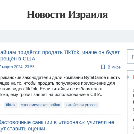
Новости Израиля
айцам придётся продать TikTok, иначе он будет
прещён в США
7 марта 2024, 23:53
В мире
риканские законодатели дали компании ByteDance шесть
яцев на то, чтобы продать популярное приложение для
отких видео TikTok. Если китайцы не избавятся от
Тока, ему грозит запрет на использование в США.
и:
tiktok
экономическая война
китайская угроза
астовочные санкции в «тихонах»: учителя не
ут ставить оценки