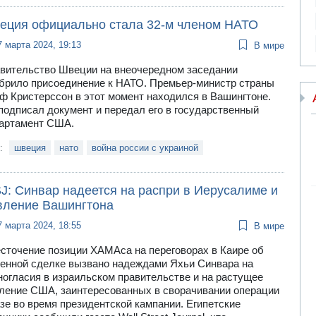
еция официально стала 32-м членом НАТО
7 марта 2024, 19:13
В мире
вительство Швеции на внеочередном заседании
брило присоединение к НАТО. Премьер-министр страны
ф Кристерссон в этот момент находился в Вашингтоне.
подписал документ и передал его в государственный
артамент США.
и:
швеция
нато
война россии с украиной
J: Синвар надеется на распри в Иерусалиме и
вление Вашингтона
7 марта 2024, 18:55
В мире
сточение позиции ХАМАса на переговорах в Каире об
енной сделке вызвано надеждами Яхьи Синвара на
ногласия в израильском правительстве и на растущее
ление США, заинтересованных в сворачивании операции
азе во время президентской кампании. Египетские