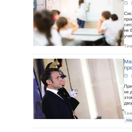
Сис
про
сег
не 
уче
Тэг
Мак
пр
Пре
не 
это
дво
Тэг
по