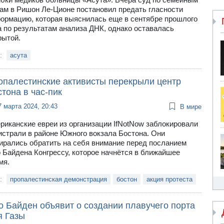
ам в Ришон Ле-Ционе постановил предать гласности
ормацию, которая выяснилась еще в сентябре прошлого
а по результатам анализа ДНК, однако оставалась
рытой.
и:
асута
опалестинские активисты перекрыли центр
тона в час-пик
7 марта 2024, 20:43
В мире
риканские евреи из организации IfNotNow заблокировали
истрали в районе Южного вокзала Бостона. Они
ирались обратить на себя внимание перед посланием
 Байдена Конгрессу, которое начнётся в ближайшее
мя.
и:
пропалестинская демонстрация
бостон
акция протеста
о Байден объявит о создании плавучего порта
я Газы