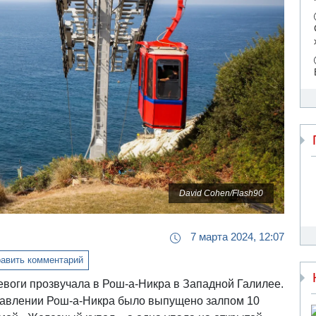
David Cohen/Flash90
7 марта 2024, 12:07
авить комментарий
евоги прозвучала в Рош-а-Никра в Западной Галилее.
авлении Рош-а-Никра было выпущено залпом 10