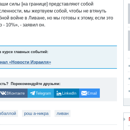
Наши силы [на границе] представляют собой
ленности, мы жертвуем собой, чтобы не втянуть
ной войне в Ливане, но мы готовы к этому, если это
 - 10%», - заявил он.
в курсе главных событий:
анал «Новости Израиля»
ость? Порекомендуйте друзьям:
ВКонтакте
Telegram
LinkedIn
Email
избаллой
рош а-никра
ливан