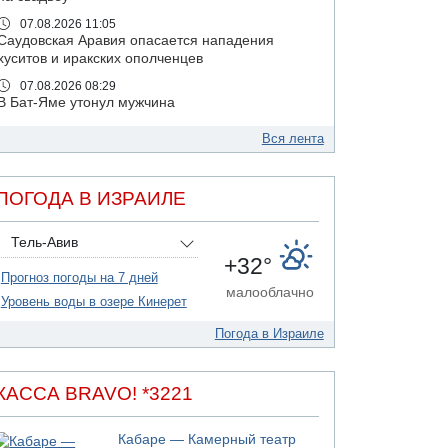
07.08.2026 11:05
Саудовская Аравия опасается нападения
хуситов и иракских ополченцев
07.08.2026 08:29
В Бат-Яме утонул мужчина
07.08.2026 08:29
Вся лента
Стрельба в школе Таиланда
07.08.2026 06:47
Недалеко от Бейт-Шемеша погиб
ПОГОДА В ИЗРАИЛЕ
велосипедист
07.08.2026 06:24
Тель-Авив
Саудовская Аравия сообщает о нападении
+32°
хуситов
Прогноз погоды на 7 дней
малооблачно
06.08.2026 13:43
Уровень воды в озере Кинерет
И еще иранские агенты
Погода в Израиле
06.08.2026 13:13
Арестованы двое подозреваемых в стрельбе
по электрической компании
КАССА BRAVO! *3221
06.08.2026 13:07
Возле Кирьят-Арбы пожар на местности
Кабаре — Камерный театр