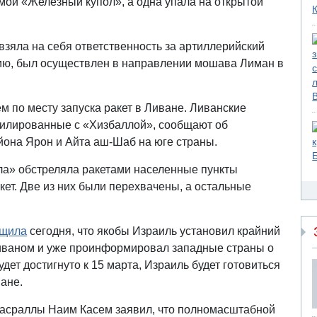
емой «Железный купол», а одна упала на открытой
зяла на себя ответственность за артиллерийский
нию, был осуществлен в направлении мошава Лиман в
 по месту запуска ракет в Ливане. Ливанские
илированные с «Хизбаллой», сообщают об
айона Ярон и Айта аш-Шаб на юге страны.
лла» обстреляла ракетами населенные пункты
кет. Две из них были перехвачены, а остальные
бщила
сегодня, что якобы Израиль установил крайний
Ливаном и уже проинформировал западные страны о
дет достигнуто к 15 марта, Израиль будет готовиться
ане.
Насраллы Наим Касем заявил, что полномасштабной