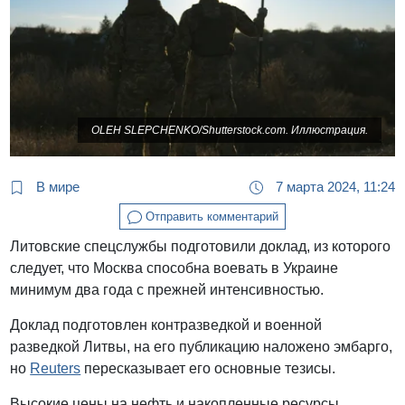
OLEH SLEPCHENKO/Shutterstock.com. Иллюстрация.
В мире
7 марта 2024, 11:24
Отправить комментарий
Литовские спецслужбы подготовили доклад, из которого
следует, что Москва способна воевать в Украине
минимум два года с прежней интенсивностью.
Доклад подготовлен контразведкой и военной
разведкой Литвы, на его публикацию наложено эмбарго,
но
Reuters
пересказывает его основные тезисы.
Высокие цены на нефть и накопленные ресурсы