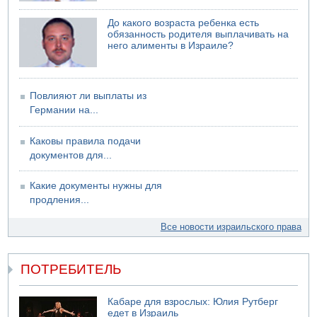
06.08.2026 12:06
США не будут давить на Израиль в вопросе Ливана
До какого возраста ребенка есть
06.08.2026 11:41
обязанность родителя выплачивать на
Трое подростков ограбили сексшоп в Холоне
него алименты в Израиле?
Повлияют ли выплаты из
Германии на...
Каковы правила подачи
документов для...
Какие документы нужны для
продления...
Все новости израильского права
ПОТРЕБИТЕЛЬ
Кабаре для взрослых: Юлия Рутберг
едет в Израиль