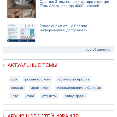
Сдается 3-комнатная квартира в центре
Тель-Авива, аренда 4000 шекелей
Estradiol 2 мг от 1 A Pharma —
информация и доступность
Все объявления
АКТУАЛЬНЫЕ ТЕМЫ
сша
роман гофман
ормузский пролив
моссад
иран-оман
изнасилование в бат-яме
нато
луна
дтп дети
гилад эрдан
АРХИВ НОВОСТЕЙ ИЗРАИЛЯ