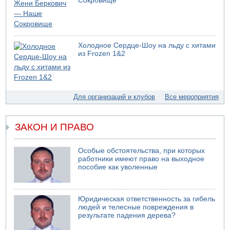
Сокровище
Министр обороны ушел с заседания кабинета на
свадьбу
07.08.2026 11:05
Саудовская Аравия опасается нападения хуситов и
Холодное Сердце-Шоу на льду с хитами
иракских ополченцев
из Frozen 1&2
07.08.2026 08:29
В Бат-Яме утонул мужчина
07.08.2026 08:29
Стрельба в школе Таиланда
Для организаций и клубов
Все мероприятия
07.08.2026 06:47
Недалеко от Бейт-Шемеша погиб велосипедист
ЗАКОН И ПРАВО
07.08.2026 06:24
Саудовская Аравия сообщает о нападении хуситов
Особые обстоятельства, при которых
06.08.2026 13:43
работники имеют право на выходное
И еще иранские агенты
пособие как уволенные
06.08.2026 13:13
Арестованы двое подозреваемых в стрельбе по
электрической компании
Юридическая ответственность за гибель
людей и телесные повреждения в
06.08.2026 13:07
результате падения дерева?
Возле Кирьят-Арбы пожар на местности