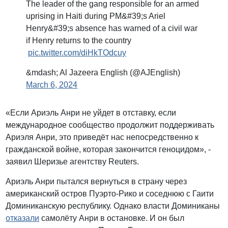
The leader of the gang responsible for an armed
uprising in Haiti during PM&#39;s Ariel
Henry&#39;s absence has warned of a civil war
if Henry returns to the country
pic.twitter.com/diHkTOdcuy
&mdash; Al Jazeera English (@AJEnglish)
March 6, 2024
«Если Ариэль Анри не уйдет в отставку, если
международное сообщество продолжит поддерживать
Ариэля Анри, это приведёт нас непосредственно к
гражданской войне, которая закончится геноцидом», -
заявил Шеризье агентству Reuters.
Ариэль Анри пытался вернуться в страну через
американский остров Пуэрто-Рико и соседнюю с Гаити
Доминиканскую республику. Однако власти Доминиканы
отказали
самолёту Анри в остановке. И он был