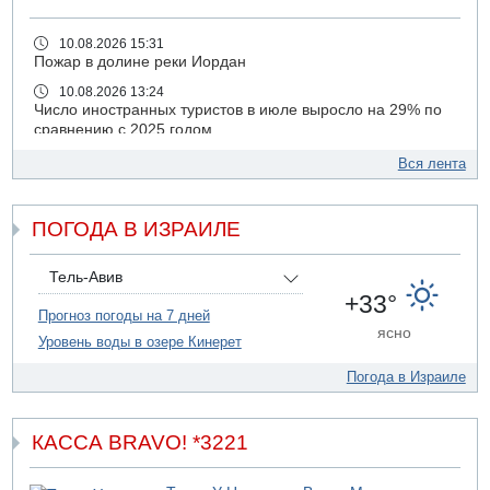
10.08.2026 15:31
Пожар в долине реки Иордан
10.08.2026 13:24
Число иностранных туристов в июле выросло на 29% по
сравнению с 2025 годом
10.08.2026 12:01
Вся лента
Ализа Блох присоединилась к правым либералам
09.08.2026 21:03
ПОГОДА В ИЗРАИЛЕ
На 4-м шоссе погиб под колесами автомобиля мужчина
лет 50
09.08.2026 20:04
Тель-Авив
Сын экс-депутата от партии ШАС арестован за
+33°
хранение незаконного оружия и наркотиков
Прогноз погоды на 7 дней
ясно
Уровень воды в озере Кинерет
09.08.2026 19:36
16-летний подросток разбился насмерть при падении
Погода в Израиле
со скалы в районе пещеры Кешет
09.08.2026 19:13
16-летний подросток упал со скалы в районе пещеры
КАССА BRAVO! *3221
Кешет (Верхняя Галилея)
09.08.2026 19:10