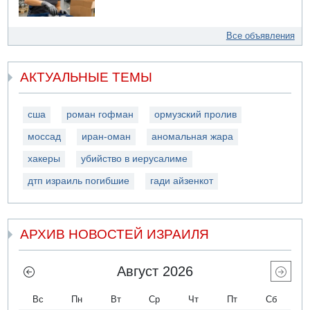
Все объявления
АКТУАЛЬНЫЕ ТЕМЫ
сша
роман гофман
ормузский пролив
моссад
иран-оман
аномальная жара
хакеры
убийство в иерусалиме
дтп израиль погибшие
гади айзенкот
АРХИВ НОВОСТЕЙ ИЗРАИЛЯ
Август 2026
Вс
Пн
Вт
Ср
Чт
Пт
Сб