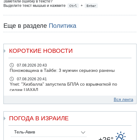
Заметили ошибку в тексте?
Выделите текст мышью и нажмите
+
Ctrl
Enter
Еще в разделе
Политика
КОРОТКИЕ НОВОСТИ
07.08.2026 20:43
Поножовщина в Тайбе: 3 мужчин серьезно ранены
07.08.2026 20:41
Ynet: "Хизбалла" запустила БПЛА со взрывчаткой по
силам ЦАХАЛ
07.08.2026 19:16
Вся лента
ДТП в Ашдоде: тяжело ранены двое маленьких детей
07.08.2026 19:14
ПОГОДА В ИЗРАИЛЕ
Скончался водитель, врезавшийся в стену в
Иерусалиме
07.08.2026 17:57
Тель-Авив
Подозреваемый в домогательствах в хостеле - Гильбоа
+26°