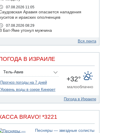
07.08.2026 11:05
Саудовская Аравия опасается нападения
хуситов и иракских ополченцев
07.08.2026 08:29
В Бат-Яме утонул мужчина
07.08.2026 08:29
Вся лента
Стрельба в школе Таиланда
07.08.2026 06:47
Недалеко от Бейт-Шемеша погиб
ПОГОДА В ИЗРАИЛЕ
велосипедист
07.08.2026 06:24
Тель-Авив
Саудовская Аравия сообщает о нападении
+32°
хуситов
Прогноз погоды на 7 дней
малооблачно
06.08.2026 13:43
Уровень воды в озере Кинерет
И еще иранские агенты
Погода в Израиле
06.08.2026 13:13
Арестованы двое подозреваемых в стрельбе
по электрической компании
КАССА BRAVO! *3221
06.08.2026 13:07
Возле Кирьят-Арбы пожар на местности
Песняры — звездные солисты