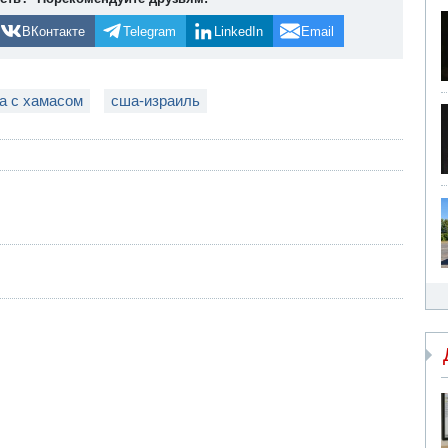
ВКонтакте
Telegram
LinkedIn
Email
а с хамасом
сша-израиль