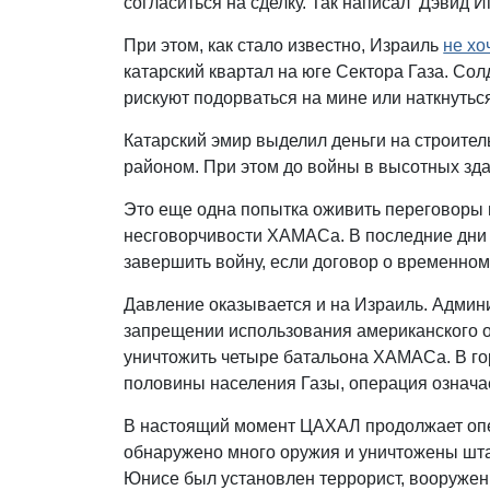
согласиться на сделку. Так написал Дэвид И
При этом, как стало известно, Израиль
не хо
катарский квартал на юге Сектора Газа. Сол
рискуют подорваться на мине или наткнуться
Катарский эмир выделил деньги на строител
районом. При этом до войны в высотных зд
Это еще одна попытка оживить переговоры в
несговорчивости ХАМАСа. В последние дни 
завершить войну, если договор о временном
Давление оказывается и на Израиль. Админ
запрещении использования американского ор
уничтожить четыре батальона ХАМАСа. В г
половины населения Газы, операция означа
В настоящий момент ЦАХАЛ продолжает опе
обнаружено много оружия и уничтожены шта
Юнисе был установлен террорист, вооружен