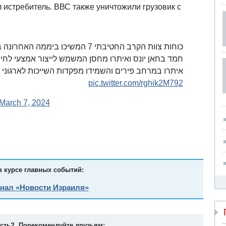
 истребитель. ВВС также уничтожили грузовик с
כוחות צוות הקרב החטיבתי 7 המשיכו
חמד בחאן יונס ואיתרו מחסן המשמש לייצור אמצעי לחימה,
איתרו במרחב פירים והשמידו מפקדות השייכות לארג&gt;&gt;
pic.twitter.com/rghik2M792
March 7, 2024
в курсе главных событий:
анал «Новости Израиля»
ость? Порекомендуйте друзьям: