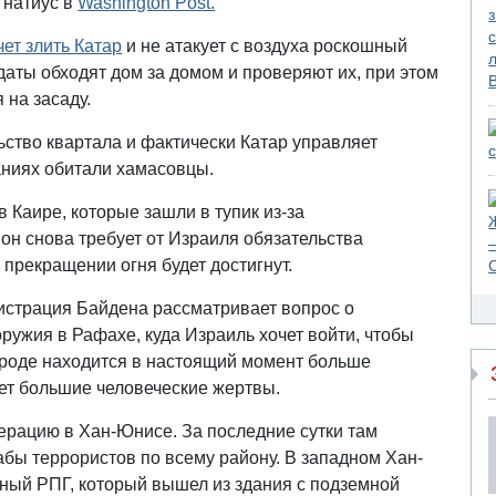
гнатиус в
Washington Post.
чет злить Катар
и не атакует с воздуха роскошный
даты обходят дом за домом и проверяют их, при этом
 на засаду.
ьство квартала и фактически Катар управляет
аниях обитали хамасовцы.
 Каире, которые зашли в тупик из-за
он снова требует от Израиля обязательства
 прекращении огня будет достигнут.
истрация Байдена рассматривает вопрос о
ужия в Рафахе, куда Израиль хочет войти, чтобы
ороде находится в настоящий момент больше
ет большие человеческие жертвы.
рацию в Хан-Юнисе. За последние сутки там
бы террористов по всему району. В западном Хан-
ный РПГ, который вышел из здания с подземной