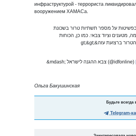
инфраструктурой - террориста ликвидировал
вооружением ХАМАСа.
 ביממה האחרונה בפשיטות על מספר תשתיות טרור בשכונת
 מטענים וציוד צבאי. כמו כן, הכוחות
וני הטרור ברצועת עזה
&mdash; צבא ההגנה לישראל (@idfonline)
Ольга Бакушинская
Будьте всегда 
Telegram-к
Заинтересовала нов