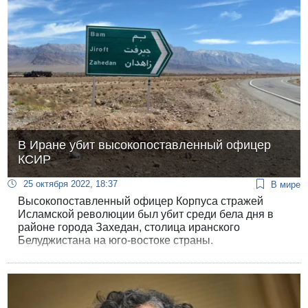
напали у входа в магазин и нанесли ему ножевую
рану в живот.
В Иране убит высокопоставленный офицер
КСИР
25 октября 2022, 18:37
В мире
Высокопоставленный офицер Корпуса стражей
Исламской революции был убит среди бела дня в
районе города Захедан, столица иранского
Белуджистана на юго-востоке страны.