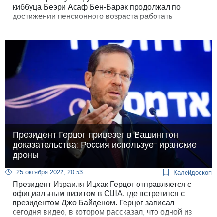
киббуца Беэри Асаф Бен-Барак продолжал по
достижении пенсионного возраста работать
семейным врачом в больничной кассе «Клалит» в
Сдероте.
Президент Герцог привезет в Вашингтон
доказательства: Россия использует иранские
дроны
25 октября 2022, 20:53
Калейдоскоп
Президент Израиля Ицхак Герцог отправляется с
официальным визитом в США, где встретится с
президентом Джо Байденом. Герцог записал
сегодня видео, в котором рассказал, что одной из