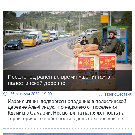
центральных тем его визита будет иранская угроза.
Поселенец ранен во время «шопинга» в
палестинской деревне
25 октября 2022, 19:20
Происшествия
Израильтянин подвергся нападению в палестинской
деревне Аль-Фундук, что недалеко от поселения
Кдумим в Самарии. Несмотря на напряженность на
территориях, в особенности в день похорон убитых
в Шхеме террористов, 55-летний поселенец приехал
в Аль-Фундук за покупками. Сообщают, что на него