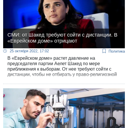
СМИ: от Шакед требуют сойти с дистанции. В
«Еврейском доме» отрицают
25 октября 2022, 17:02
Политика
В «Еврейском доме» растет давление на
председателя партии Аелет Шакед по мере
приближения к выборам. От нее требуют сойти с
дистанции, чтобы не отбирать у право-религиозной
коалиции полтора процента, которые «Еврейскому
дому» сулят последние опросы. По последнему
опросу за эту партию готовы проголосовать 1,8%
избирателей, далеко от электорального барьера.