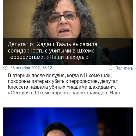
Депутат от Хадаш-Тааль выразила
солидарность с убитыми в Шхеме
террористами: «Наши шахиды»
25 октября 2022, 18:12
Политика
В вторник после полудня, когда в Шхеме шли
похороны пятерых убитых террористов, депутат
Кнессета назвала убитых «нашими шахидами».
«Сегодня в Шхеме хоронят наших шахидов. Наш
палестинский народ прощается со своими
мучениками», - написала Тума-Слиман на своей
странице в «Фейсбуке».