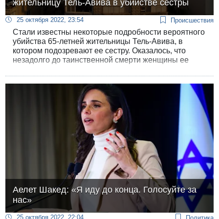
жительницу Тель-Авива в убийстве сестры
25 октября 2022, 23:54
Происшествия
Стали известны некоторые подробности вероятного
убийства 65-летней жительницы Тель-Авива, в
котором подозревают ее сестру. Оказалось, что
незадолго до таинственной смерти женщины ее
сестра обратилась в страховую компанию с
просьбой изменить условия страховки жизни.
Аелет Шакед: «Я иду до конца. Голосуйте за
нас»
25 октября 2022, 22:04
Политика