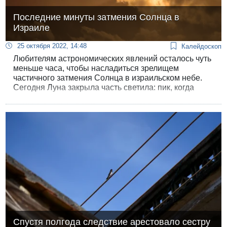
Последние минуты затмения Солнца в
Израиле
25 октября 2022, 14:48
Калейдоскоп
Любителям астрономических явлений осталось чуть
меньше часа, чтобы насладиться зрелищем
частичного затмения Солнца в израильском небе.
Сегодня Луна закрыла часть светила: пик, когда
почти половина Солнца закрылась для землян,
пришелся на 14:11. В этот час жители севера страны
видели лишь 47% солнечного диска, в центре — 44%
и на юге 41%.
Спустя полгода следствие арестовало сестру