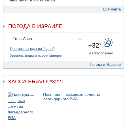
электрической компании
06.08.2026 13:07
Вся лента
Возле Кирьят-Арбы пожар на местности
06.08.2026 12:06
ПОГОДА В ИЗРАИЛЕ
США не будут давить на Израиль в вопросе Ливана
06.08.2026 11:41
Трое подростков ограбили сексшоп в Холоне
Тель-Авив
+32°
06.08.2026 08:45
Прогноз погоды на 7 дней
Взрыв в Северном Тель-Авиве
малооблачно
Уровень воды в озере Кинерет
Погода в Израиле
КАССА BRAVO! *3221
Песняры — звездные солисты
легендарного ВИА