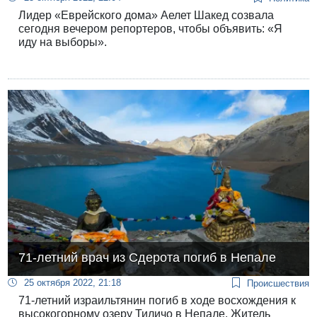
Лидер «Еврейского дома» Аелет Шакед созвала
сегодня вечером репортеров, чтобы объявить: «Я
иду на выборы».
71-летний врач из Сдерота погиб в Непале
25 октября 2022, 21:18
Происшествия
71-летний израильтянин погиб в ходе восхождения к
высокогорному озеру Тиличо в Непале. Житель