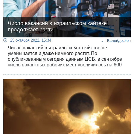
Число вакансий в израильском хайтеке
продолжает расти
25 октября 2022, 15:34
Калейдоскоп
Число вакансий в израильском хозяйстве не
уменьшается и даже немного растет. По
опубликованным сегодня данным ЦСБ, в сентябре
число вакантных рабочих мест увеличилось на 600
— с 152700 в августе до 153300 в сентябре.
Напомним, что это почти на 50% больше, чем в
период кризиса пандемии в 2012 году. В период
блокады конца 2020 года число вакансий упало
даже до 66 тысяч.