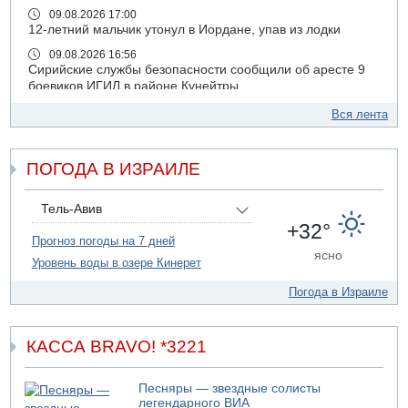
09.08.2026 17:00
12-летний мальчик утонул в Иордане, упав из лодки
09.08.2026 16:56
Сирийские службы безопасности сообщили об аресте 9
боевиков ИГИЛ в районе Кунейтры
09.08.2026 16:53
Вся лента
Прогноз погоды: с понедельника усиление жары в
удаленных от моря районах Израиля
ПОГОДА В ИЗРАИЛЕ
09.08.2026 15:49
Хуситы сообщили об ударе дроном по саудовскому НПЗ
компании Aramco
Тель-Авив
09.08.2026 14:43
+32°
Умер пятилетний ребенок, забытый в закрытой машине
Прогноз погоды на 7 дней
ясно
в Лоде
Уровень воды в озере Кинерет
09.08.2026 13:54
Погода в Израиле
Правительство переводит министерству обороны еще
миллиард шекелей сверх утвержденного бюджета "на
срочные секретные нужды"
КАССА BRAVO! *3221
09.08.2026 13:46
В больнице "Шамир" борются за жизнь забытого в
закрытой машине пятилетнего ребенка
Песняры — звездные солисты
легендарного ВИА