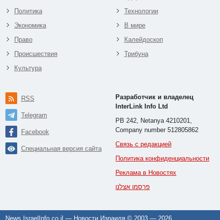
Политика
Технологии
Экономика
В мире
Право
Калейдоскоп
Происшествия
Трибуна
Культура
Разработчик и владелец
RSS
InterLink Info Ltd
Telegram
PB 242, Netanya 4210201,
Company number 512805862
Facebook
Связь с редакцией
Специальная версия сайта
Политика конфиденциальности
Реклама в Новостях
פרסמו אצלנו
News.IsraelInfo.co.il — Новости Израиля © 2003 —
2026