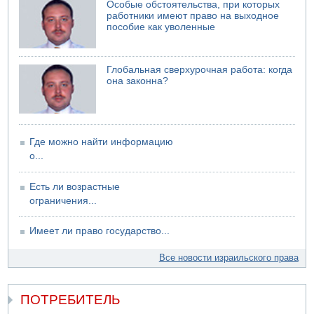
Особые обстоятельства, при которых
07.08.2026 19:14
работники имеют право на выходное
Скончался водитель, врезавшийся в стену в
пособие как уволенные
Иерусалиме
07.08.2026 17:57
Подозреваемый в домогательствах в хостеле - Гильбоа
Глобальная сверхурочная работа: когда
Дахан
она законна?
07.08.2026 17:55
Обнародовано имя полицейского, подозреваемого в
коррупционных отношениях с Йоавом Элиаси
07.08.2026 17:51
Где можно найти информацию
БАГАЦ отказался заморозить лишение налоговых льгот
о...
для уклонистов-харедим
07.08.2026 17:48
Есть ли возрастные
В Иерусалиме водитель врезался в забор и серьезно
ограничения...
пострадал
Имеет ли право государство...
Все новости израильского права
ПОТРЕБИТЕЛЬ