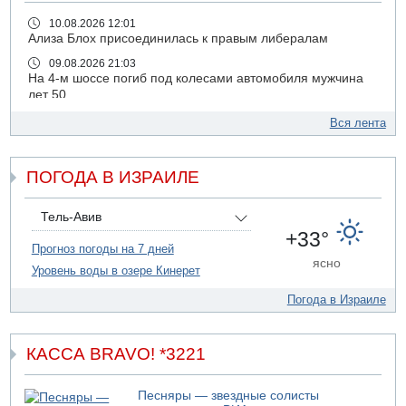
10.08.2026 12:01
Ализа Блох присоединилась к правым либералам
09.08.2026 21:03
На 4-м шоссе погиб под колесами автомобиля мужчина
лет 50
09.08.2026 20:04
Вся лента
Сын экс-депутата от партии ШАС арестован за
хранение незаконного оружия и наркотиков
ПОГОДА В ИЗРАИЛЕ
09.08.2026 19:36
16-летний подросток разбился насмерть при падении
со скалы в районе пещеры Кешет
Тель-Авив
09.08.2026 19:13
+33°
16-летний подросток упал со скалы в районе пещеры
Прогноз погоды на 7 дней
ясно
Кешет (Верхняя Галилея)
Уровень воды в озере Кинерет
09.08.2026 19:10
Погода в Израиле
Двое погибших при столкновении автомобилей на 1
шоссе
09.08.2026 18:30
КАССА BRAVO! *3221
Пресс-служба ЦАХАЛа сообщила об уничтожении
подземного арсенала "Хизбаллы"
Песняры — звездные солисты
09.08.2026 18:19