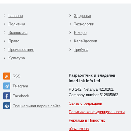
Главная
Здоровье
Политика
Технологии
Экономика
В мире
Право
Калейдоскоп
Происшествия
Трибуна
Культура
Разработчик и владелец
RSS
InterLink Info Ltd
Telegram
PB 242, Netanya 4210201,
Company number 512805862
Facebook
Связь с редакцией
Специальная версия сайта
Политика конфиденциальности
Реклама в Новостях
פרסמו אצלנו