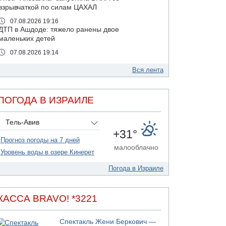
взрывчаткой по силам ЦАХАЛ
07.08.2026 19:16
ДТП в Ашдоде: тяжело ранены двое
маленьких детей
07.08.2026 19:14
Скончался водитель, врезавшийся в стену в
Иерусалиме
Вся лента
07.08.2026 17:57
Подозреваемый в домогательствах в хостеле
ПОГОДА В ИЗРАИЛЕ
- Гильбоа Дахан
07.08.2026 17:55
Тель-Авив
Обнародовано имя полицейского,
+31°
подозреваемого в коррупционных
Прогноз погоды на 7 дней
отношениях с Йоавом Элиаси
малооблачно
Уровень воды в озере Кинерет
07.08.2026 17:51
БАГАЦ отказался заморозить лишение
Погода в Израиле
налоговых льгот для уклонистов-харедим
07.08.2026 17:48
В Иерусалиме водитель врезался в забор и
КАССА BRAVO! *3221
серьезно пострадал
07.08.2026 13:47
Спектакль Жени Беркович —