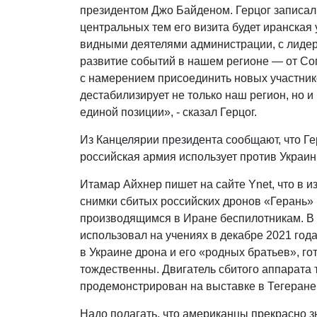
президентом Джо Байденом. Герцог записал с
центральных тем его визита будет иранская
видными деятелями администрации, с лидер
развитие событий в нашем регионе — от Со
с намерением присоединить новых участнико
дестабилизирует не только наш регион, но и
единой позиции», - сказал Герцог.
Из Канцелярии президента сообщают, что Ге
российская армия использует против Украи
Итамар Айхнер пишет на сайте Ynet, что в 
снимки сбитых российских дронов «Герань» 
производящимся в Иране беспилотникам. В ча
использовал на учениях в декабре 2021 года
в Украине дрона и его «родных братьев», го
тождественны. Двигатель сбитого аппарата 
продемонстрирован на выставке в Тегеране 
Надо полагать, что американцы прекрасно з