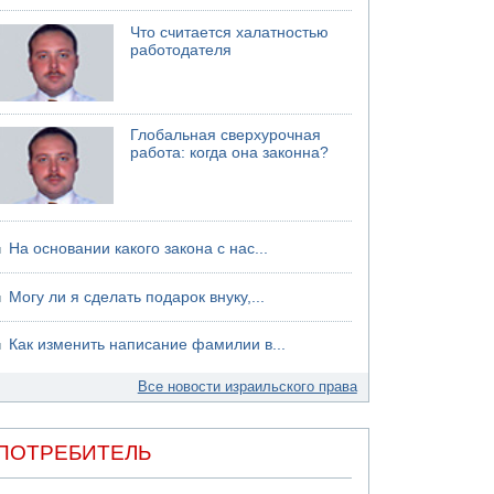
06.08.2026 13:13
Что считается халатностью
Арестованы двое подозреваемых в стрельбе
работодателя
по электрической компании
06.08.2026 13:07
Возле Кирьят-Арбы пожар на местности
Глобальная сверхурочная
06.08.2026 12:06
работа: когда она законна?
США не будут давить на Израиль в вопросе
Ливана
На основании какого закона с нас...
Могу ли я сделать подарок внуку,...
Как изменить написание фамилии в...
Все новости израильского права
ПОТРЕБИТЕЛЬ