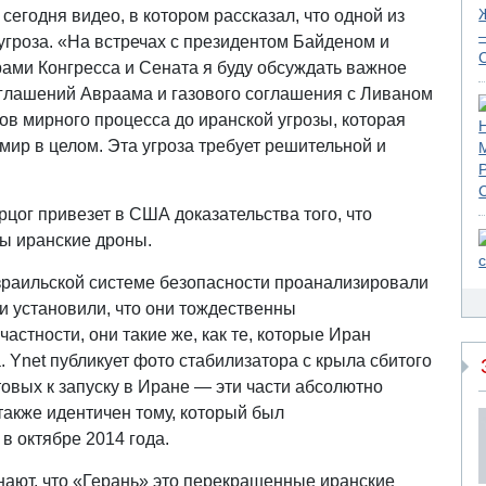
егодня видео, в котором рассказал, что одной из
 угроза. «На встречах с президентом Байденом и
ами Конгресса и Сената я буду обсуждать важное
глашений Авраама и газового соглашения с Ливаном
в мирного процесса до иранской угрозы, которая
 мир в целом. Эта угроза требует решительной и
рцог привезет в США доказательства того, что
ны иранские дроны.
израильской системе безопасности проанализировали
и установили, что они тождественны
стности, они такие же, как те, которые Иран
. Ynet публикует фото стабилизатора с крыла сбитого
товых к запуску в Иране — эти части абсолютно
также идентичен тому, который был
в октябре 2014 года.
нают, что «Герань» это перекрашенные иранские