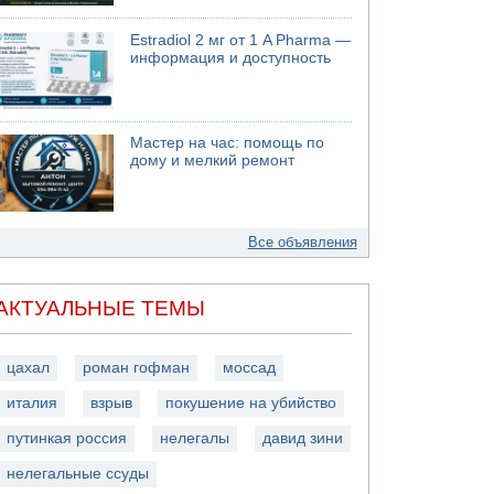
Estradiol 2 мг от 1 A Pharma —
информация и доступность
Мастер на час: помощь по
дому и мелкий ремонт
Все объявления
АКТУАЛЬНЫЕ ТЕМЫ
цахал
роман гофман
моссад
италия
взрыв
покушение на убийство
путинкая россия
нелегалы
давид зини
нелегальные ссуды