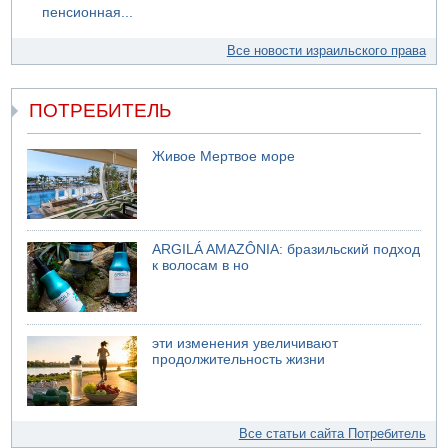
Трагедия в Мексике: четырехлетний израильский
пенсионная...
ребенок утонул, упав в бассейн
Все новости израильского права
09.08.2026 08:30
Авиакомпания Air Canada вновь отсрочила
возвращение в Израиль
ПОТРЕБИТЕЛЬ
Живое Мертвое море
ARGILÁ AMAZÔNIA: бразильский подход
к волосам в но
эти изменения увеличивают
продолжительность жизни
Все статьи сайта Потребитель