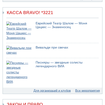
Кешет (Верхняя Галилея)
09.08.2026 19:10
КАССА BRAVO! *3221
Двое погибших при столкновении автомобилей на 1
шоссе
Еврейский Театр Шалом — Моня
09.08.2026 18:30
Цацкес — Знаменосец
Пресс-служба ЦАХАЛа сообщила об уничтожении
подземного арсенала "Хизбаллы"
09.08.2026 18:19
Ради церемонии закладки нового поселения ЦАХАЛ
выгнал из дома палестинскую семью
Вивальди при свечах
09.08.2026 18:15
Мухаммед Дахлан: "Слова Нетанияху - вызов,
пренебрежение и обман по отношению к американской
Песняры — звездные солисты
администрации и команде президента Трампа»
легендарного ВИА
09.08.2026 18:10
ХАМАС объявил, что обязуется исполнять соглашение с
международными посредниками и Советом мира по
"дорожной карте" из 15 пунктов
Для организаций и клубов
Все мероприятия
09.08.2026 17:00
12-летний мальчик утонул в Иордане, упав из лодки
09.08.2026 16:56
ЗАКОН И ПРАВО