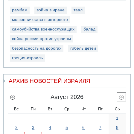
рамбам
война в иране
таал
мошенничество в интернете
самоубийства военнослужащих
балад
война россии против украины
безопасность на дорогах
гибель детей
греция-израиль
АРХИВ НОВОСТЕЙ ИЗРАИЛЯ
Август 2026
Вс
Пн
Вт
Ср
Чт
Пт
Сб
1
2
3
4
5
6
7
8