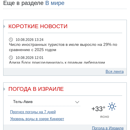
Еще в разделе
В мире
КОРОТКИЕ НОВОСТИ
10.08.2026 13:24
Число иностранных туристов в июле выросло на 29% по
сравнению с 2025 годом
10.08.2026 12:01
Ализа Блох присоединилась к правым либералам
09.08.2026 21:03
Вся лента
На 4-м шоссе погиб под колесами автомобиля мужчина
лет 50
ПОГОДА В ИЗРАИЛЕ
09.08.2026 20:04
Сын экс-депутата от партии ШАС арестован за
хранение незаконного оружия и наркотиков
Тель-Авив
09.08.2026 19:36
+33°
16-летний подросток разбился насмерть при падении
Прогноз погоды на 7 дней
ясно
со скалы в районе пещеры Кешет
Уровень воды в озере Кинерет
09.08.2026 19:13
Погода в Израиле
16-летний подросток упал со скалы в районе пещеры