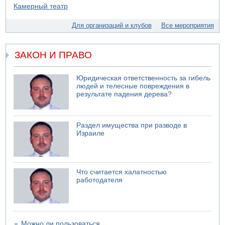
07.08.2026 11:55
Министр обороны ушел с заседания кабинета на
Для организаций и клубов
Все мероприятия
свадьбу
07.08.2026 11:05
Саудовская Аравия опасается нападения хуситов и
ЗАКОН И ПРАВО
иракских ополченцев
07.08.2026 08:29
Юридическая ответственность за гибель
В Бат-Яме утонул мужчина
людей и телесные повреждения в
результате падения дерева?
07.08.2026 08:29
Стрельба в школе Таиланда
07.08.2026 06:47
Раздел имущества при разводе в
Недалеко от Бейт-Шемеша погиб велосипедист
Израиле
07.08.2026 06:24
Саудовская Аравия сообщает о нападении хуситов
Что считается халатностью
работодателя
Можно ли пользоваться