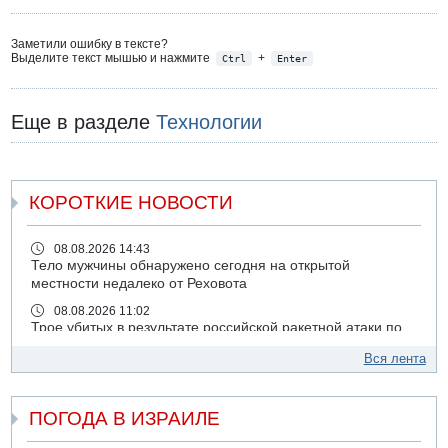
Заметили ошибку в тексте?
Выделите текст мышью и нажмите
+
Ctrl
Enter
Еще в разделе
Технологии
КОРОТКИЕ НОВОСТИ
08.08.2026 14:43
Тело мужчины обнаружено сегодня на открытой
местности недалеко от Реховота
08.08.2026 11:02
Трое убитых в результате российской ракетной атаки по
Киеву
Вся лента
07.08.2026 20:43
Поножовщина в Тайбе: 3 мужчин серьезно ранены
ПОГОДА В ИЗРАИЛЕ
07.08.2026 20:41
Ynet: "Хизбалла" запустила БПЛА со взрывчаткой по