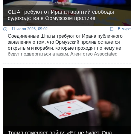
США требуют от Ирана гарантий свободы
судоходства в Ормузском проливе
11 июля 2026, 09:02
В мире
Соединенные Штаты требуют от Ирана публичного
заявления о том, что Ормузский пролив останется
открытым и корабли, которые проходят по нему не
будут подвергаться атакам. Агентство Associated
Press сообщает об этом со ссылкой на неназванных
высокопоставленных представителей США.
Трамп отменяет войну: «Ее не будет. Она