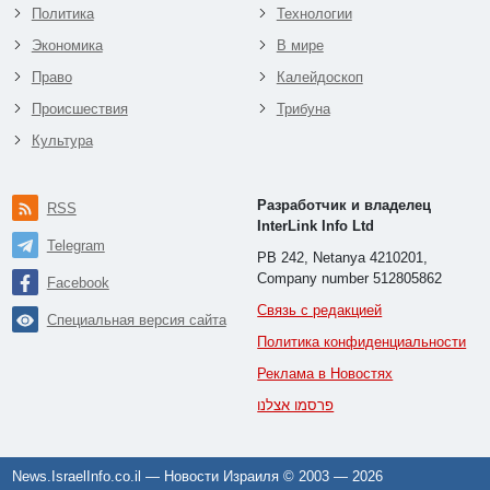
Политика
Технологии
Экономика
В мире
Право
Калейдоскоп
Происшествия
Трибуна
Культура
Разработчик и владелец
RSS
InterLink Info Ltd
Telegram
PB 242, Netanya 4210201,
Company number 512805862
Facebook
Связь с редакцией
Специальная версия сайта
Политика конфиденциальности
Реклама в Новостях
פרסמו אצלנו
News.IsraelInfo.co.il — Новости Израиля © 2003 —
2026