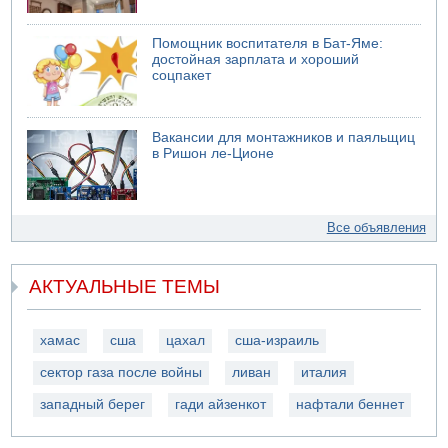
Помощник воспитателя в Бат-Яме:
достойная зарплата и хороший
соцпакет
Вакансии для монтажников и паяльщиц
в Ришон ле-Ционе
Все объявления
АКТУАЛЬНЫЕ ТЕМЫ
хамас
сша
цахал
сша-израиль
сектор газа после войны
ливан
италия
западный берег
гади айзенкот
нафтали беннет