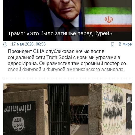
Трамп: «Это было затишье перед бурей»
17 мая 2026, 06:53
В мире
Президент США опубликовал ночью пост в
социальной сети Truth Social с новыми угрозами в
адрес Ирана. Он разместил там огромный постер со
своей фигурой и фигурой американского адмирала,
вырастающими из палубы эсминца, с большим
заголовком «Это было затишье перед бурей».