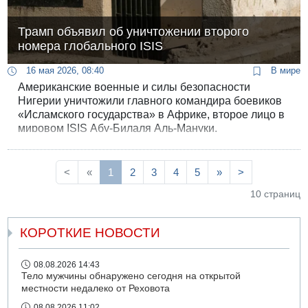
Трамп объявил об уничтожении второго
номера глобального ISIS
16 мая 2026, 08:40
В мире
Американские военные и силы безопасности
Нигерии уничтожили главного командира боевиков
«Исламского государства» в Африке, второе лицо в
мировом ISIS Абу-Билаля Аль-Мануки.
<
«
1
2
3
4
5
»
>
10 страниц
КОРОТКИЕ НОВОСТИ
08.08.2026 14:43
Тело мужчины обнаружено сегодня на открытой
местности недалеко от Реховота
08.08.2026 11:02