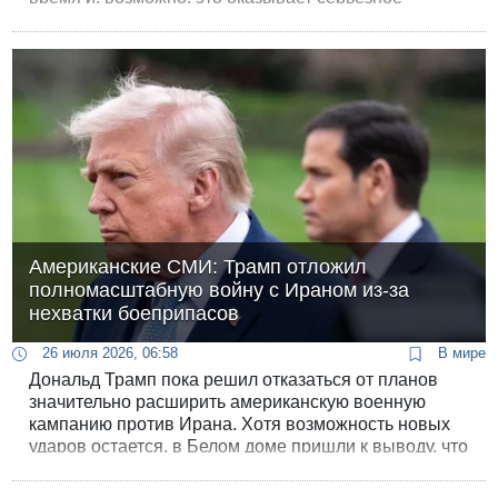
влияние на бесконечные колебания Дональда
Трампа по многим вопросам, и в первую очередь по
иранскому досье.
Американские СМИ: Трамп отложил
полномасштабную войну с Ираном из-за
нехватки боеприпасов
26 июля 2026, 06:58
В мире
Дональд Трамп пока решил отказаться от планов
значительно расширить американскую военную
кампанию против Ирана. Хотя возможность новых
ударов остается, в Белом доме пришли к выводу, что
дальнейшая эскалация может создать слишком
много рисков, как военных, так и политических.