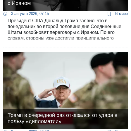
с Ираном
3 августа 2026, 07:15
В мире
Президент США Дональд Трамп заявил, что в
понедельник во второй половине дня Соединенные
Штаты возобновят переговоры с Ираном. По его
словам, стороны уже достигли принципиального
взаимопонимания по вопросу восстановления
судоходства через Ормузский пролив, а следующим
этапом должно стать соглашение по иранской
ядерной программе.
Трамп в очередной раз отказался от удара в
пользу «дипломатии»