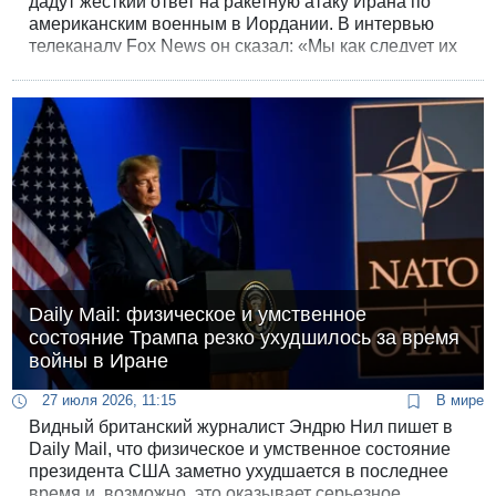
дадут жесткий ответ на ракетную атаку Ирана по
американским военным в Иордании. В интервью
телеканалу Fox News он сказал: «Мы как следует их
отделаем».
Daily Mail: физическое и умственное
состояние Трампа резко ухудшилось за время
войны в Иране
27 июля 2026, 11:15
В мире
Видный британский журналист Эндрю Нил пишет в
Daily Mail, что физическое и умственное состояние
президента США заметно ухудшается в последнее
время и, возможно, это оказывает серьезное