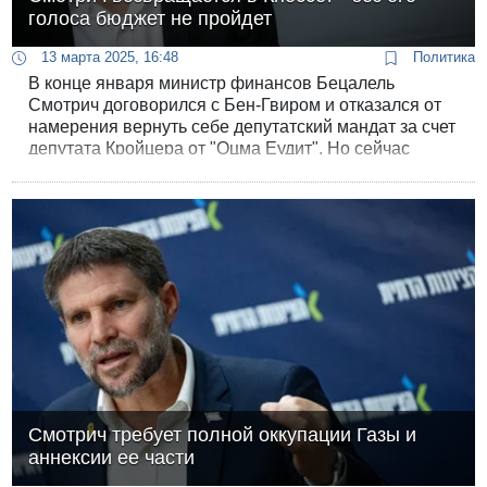
голоса бюджет не пройдет
13 марта 2025, 16:48
Политика
В конце января министр финансов Бецалель
Смотрич договорился с Бен-Гвиром и отказался от
намерения вернуть себе депутатский мандат за счет
депутата Кройцера от "Оцма Еудит". Но сейчас
коалиции жизненно необходимо наскрести
большинство в 61 голос для утверждения бюджета
до конца марта, и Смотрич возвращается в Кнессет.
Смотрич требует полной оккупации Газы и
аннексии ее части