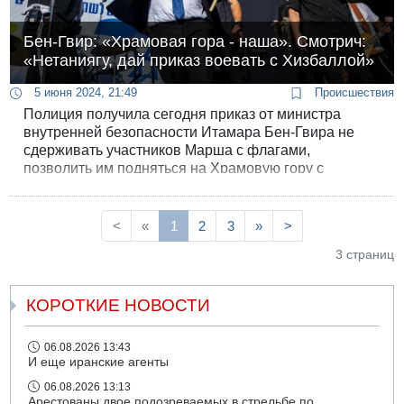
Бен-Гвир: «Храмовая гора - наша». Смотрич:
«Нетаниягу, дай приказ воевать с Хизбаллой»
5 июня 2024, 21:49
Происшествия
Полиция получила сегодня приказ от министра
внутренней безопасности Итамара Бен-Гвира не
сдерживать участников Марша с флагами,
позволить им подняться на Храмовую гору с
флагами Израиля, петь там «а-Тикву» и молиться,
что откровенно нарушает сложившийся статус-кво в
святых местах Иерусалима.
<
«
1
2
3
»
>
3 страниц
КОРОТКИЕ НОВОСТИ
06.08.2026 13:43
И еще иранские агенты
06.08.2026 13:13
Арестованы двое подозреваемых в стрельбе по