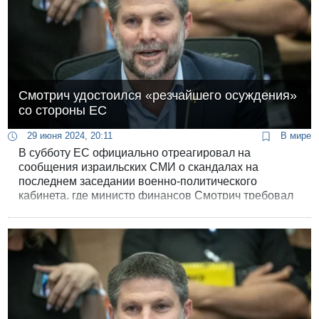
Смотрич удостоился «резчайшего осуждения»
со стороны ЕС
29 июня 2024, 20:11
В мире
В субботу ЕС официально отреагировал на
сообщения израильских СМИ о скандалах на
последнем заседании военно-политического
кабинета, где министр финансов Смотрич требовал
немедленно легализовать пять незаконных
поселенческих форпостов и устроил из-за этого
перебранку с начальником генштаба Герци Алеви.