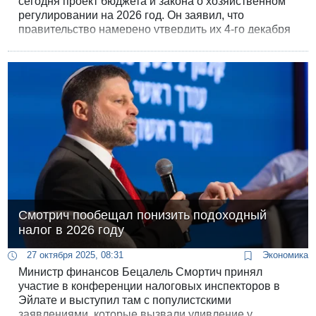
сегодня проект бюджета и закона о хозяйственном
регулировании на 2026 год. Он заявил, что
правительство намерено утвердить их 4-го декабря
и провести в окончательном голосовании в Кнессете
в конце марта.
Смотрич пообещал понизить подоходный
налог в 2026 году
27 октября 2025, 08:31
Экономика
Министр финансов Бецалель Смортич принял
участие в конференции налоговых инспекторов в
Эйлате и выступил там с популистскими
заявлениями, которые вызвали удивление у