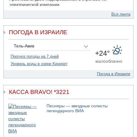
электрической компании
06.08.2026 13:07
Вся лента
Возле Кирьят-Арбы пожар на местности
06.08.2026 12:06
ПОГОДА В ИЗРАИЛЕ
США не будут давить на Израиль в вопросе Ливана
06.08.2026 11:41
Трое подростков ограбили сексшоп в Холоне
Тель-Авив
+24°
06.08.2026 08:45
Прогноз погоды на 7 дней
Взрыв в Северном Тель-Авиве
малооблачно
Уровень воды в озере Кинерет
Погода в Израиле
КАССА BRAVO! *3221
Песняры — звездные солисты
легендарного ВИА