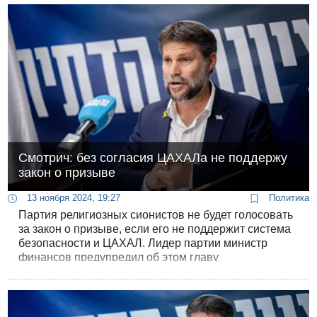
Галант усиливал ХАМАС и затянул войну на юге.
Смотрич: без согласия ЦАХАЛа не поддержу
закон о призыве
13 ноября 2024, 19:27
Политика
Партия религиозных сионистов не будет голосовать
за закон о призыве, если его не поддержит система
безопасности и ЦАХАЛ. Лидер партии министр
финансов предупредил об этом главу
правительства Нетаниягу, сообщил вечером канал
КАН.