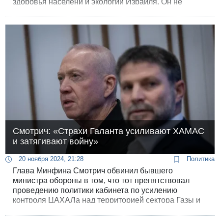
здоровья населени и экологии Израиля. Он не
только продлевает действие временных указов о
замораживании налогов на сладкие напитки и
одноразовую пластиковую посуду, но и отменяет эти
налоги совсем.
Смотрич: «Страхи Галанта усиливают ХАМАС
и затягивают войну»
20 ноября 2024, 21:28
Политика
Глава Минфина Смотрич обвинил бывшего
министра обороны в том, что тот препятствовал
проведению политики кабинета по усилению
контроля ЦАХАЛа над территорией сектора Газы и
мешал участию ЦАХАЛа в распределении
гуманитарной помощи. Тем самым, заявил Смотрич,