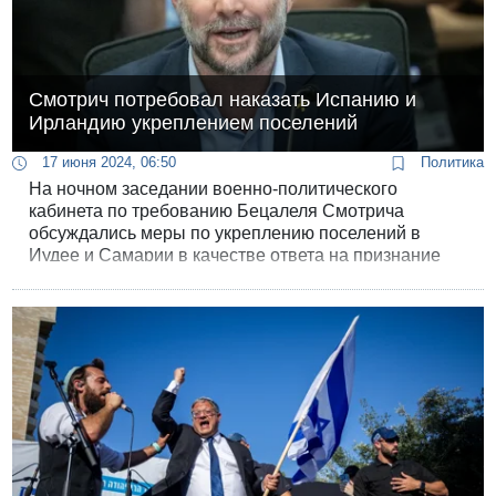
Смотрич потребовал наказать Испанию и
Ирландию укреплением поселений
17 июня 2024, 06:50
Политика
На ночном заседании военно-политического
кабинета по требованию Бецалеля Смотрича
обсуждались меры по укреплению поселений в
Иудее и Самарии в качестве ответа на признание
«палестинского государства» Испанией, Норвегией
и Ирландией. Министр финансов решил таким
образом наказать палестинскую автономию за ее
антиизраильскую деятельность на международной
арене.