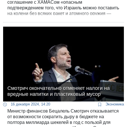
соглашение с ХАМАСом «опасным
подтверждением того, что Израиль можно поставить
на колени без всяких ракет и атомного оружия —
простым захватом заложников». Повторив угрозу
выйти из правительства после первого этапа
сделки, Смотрич сделал важную оговорку, сводящую
на нет все его грозные ультиматумы.
Смотрич окончательно отменяет налоги на
вредные напитки и пластиковый мусор
16 декабря 2024, 14:20
Экономика
Министр финансов Бецалель Смотрич отказывается
от возможности сократить дыру в бюджете на
полтора миллиарда шекелей в год с пользой для