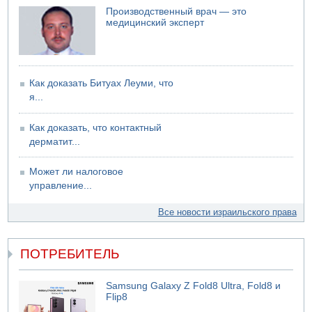
Подозреваемый в домогательствах в хостеле - Гильбоа
Производственный врач — это
Дахан
медицинский эксперт
07.08.2026 17:55
Обнародовано имя полицейского, подозреваемого в
коррупционных отношениях с Йоавом Элиаси
07.08.2026 17:51
Как доказать Битуах Леуми, что
БАГАЦ отказался заморозить лишение налоговых льгот
я...
для уклонистов-харедим
07.08.2026 17:48
Как доказать, что контактный
В Иерусалиме водитель врезался в забор и серьезно
дерматит...
пострадал
Может ли налоговое
управление...
Все новости израильского права
ПОТРЕБИТЕЛЬ
Samsung Galaxy Z Fold8 Ultra, Fold8 и
Flip8