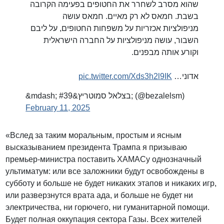
שהוא מסרב לשחרר את החטופים בפעימה הקרובה
בשבת. חמאס לא רק מאיים. חמאס עושה
מניפולציות אכזריות על משפחות החטופים, על ליבם
השבור, עושה מניפולציות על החברה הישראלית
וקורע אותה מבפנים.
pic.twitter.com/Xds3h2l9IK
אדוני…
&mdash; בצלאל סמוטריץ&#39; (@bezalelsm)
February 11, 2025
«Вслед за таким моральным, простым и ясным
высказыванием президента Трампа я призываю
премьер-министра поставить ХАМАСу однозначный
ультиматум: или все заложники будут освобождены в
субботу и больше не будет никаких этапов и никаких игр,
или разверзнутся врата ада, и больше не будет ни
электричества, ни горючего, ни гуманитарной помощи.
Будет полная оккупация сектора Газы. Всех жителей