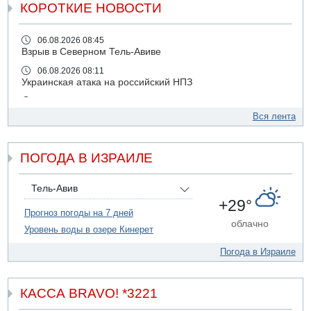
КОРОТКИЕ НОВОСТИ
06.08.2026 08:45
Взрыв в Северном Тель-Авиве
06.08.2026 08:11
Украинская атака на российский НПЗ
05.08.2026 18:30
Израиль провел испытания системы противоракетной
Вся лента
обороны "Хец"
05.08.2026 18:28
ПОГОДА В ИЗРАИЛЕ
МАДА призывает израильтян срочно сдавать кровь
05.08.2026 17:00
Бывший посол Израиля в ООН Гилад Эрдан объявит в
Тель-Авив
четверг о создании новой политической партии
+29°
Прогноз погоды на 7 дней
05.08.2026 13:49
облачно
Уровень воды в озере Кинерет
На севере Израиля на берег выбросило тело
05.08.2026 13:32
Погода в Израиле
В России горят новые склады
05.08.2026 10:19
Хуситы сообщают об атаке по Саудовскому танкеру
КАССА BRAVO! *3221
05.08.2026 10:16