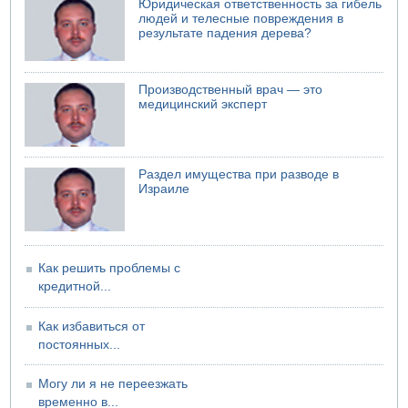
Ракетная атака на судно вблизи Омана
Юридическая ответственность за гибель
людей и телесные повреждения в
04.08.2026 12:29
результате падения дерева?
Малыш обварился супом в Бней-Браке
04.08.2026 10:13
Троих подростков унесло течением на Кинерете
Производственный врач — это
медицинский эксперт
Раздел имущества при разводе в
Израиле
Как решить проблемы с
кредитной...
Как избавиться от
постоянных...
Могу ли я не переезжать
временно в...